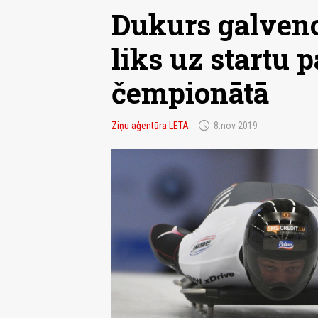
Dukurs galven
liks uz startu 
čempionātā
schedule
Ziņu aģentūra LETA
8.nov 2019