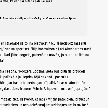
ezina, ko darīt ar betona pāli Daugavā
jā. Sieviete Kuldīgas slimnīcā piedzīvo ko neiedomājamu
irāk strādājot uz to, kā pietrūkst, taču ar nedaudz mazāku
," secina sportists. "Bija kontroltreniņš arī Altenbergas trasē.
u. Kad jūtos noguris, patrenējos mazāk, jo pieredze liecina,
bi."
jā sezonā. "Rodžera Lodziņa vietā būs bijušais braucējs
ki palīdzēja jau iepriekšējā sezonā - pasaules
būs gan trases treneris, gan arī palīdzēs ar savām idejām
gatavotības treneris Mihails Arhipovs mani trenē joprojām."
mazāk laika, uzsverot, ka labāk viņam patīk dienu braukt un
as braucieniem un nepieciešamajiem uzlabojumiem braukšanā