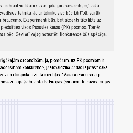
s un braukšu tikai uz svarīgākajām sacensībām," saka
edīsies tehnika. Ja ar tehniku viss būs kārtībā, vairāk
r braucamo. Eksperimenti būs, bet akcents tiks likts uz
 piedalīties visos Pasaules kausa (PK) posmos. Tomēr
šanas pēc. Sevi arī vajag notestēt. Konkurence būs spēcīga,
 svarīgākajām sacensībām, ja, piemēram, uz PK posmiem ir
e sacensībām konkurencē, jāatsvaidzina šādas izjūtas," saka
 nav vien olimpiskās zelta medaļas. "Vasarā esmu smagi
ms, šosezon īpašs būs starts Eiropas čempionātā savās mājās