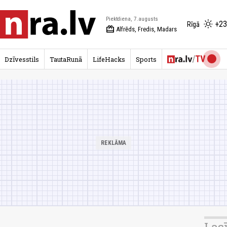
Piektdiena, 7.augusts
+23
Rīgā
redeem
Alfrēds, Fredis, Madars
Dzīvesstils
TautaRunā
LifeHacks
Sports