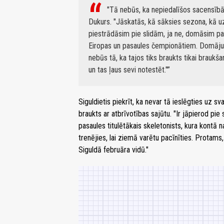
"Tā nebūs, ka nepiedalīšos sacensībā
Dukurs. "Jāskatās, kā sāksies sezona, kā uzv
piestrādāsim pie slidām, ja ne, domāsim pa
Eiropas un pasaules čempionātiem. Domāju
nebūs tā, ka tajos tiks braukts tikai brauk
un tas ļaus sevi notestēt."
Siguldietis piekrīt, ka nevar tā ieslēgties uz
braukts ar atbrīvotības sajūtu. "Ir jāpierod pi
pasaules titulētākais skeletonists, kura kontā
trenējies, lai ziemā varētu pacīnīties. Prota
Siguldā februāra vidū."