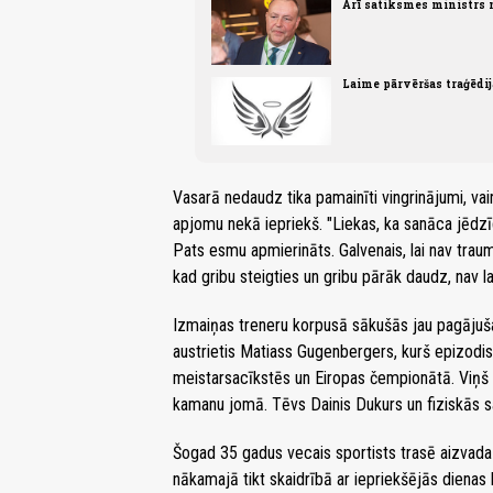
Arī satiksmes ministrs n
Laime pārvēršas traģēdi
Vasarā nedaudz tika pamainīti vingrinājumi, va
apjomu nekā iepriekš. "Liekas, ka sanāca jēdzīgi
Pats esmu apmierināts. Galvenais, lai nav traum
kad gribu steigties un gribu pārāk daudz, nav la
Izmaiņas treneru korpusā sākušās jau pagājuša
austrietis Matiass Gugenbergers, kurš epizodis
meistarsacīkstēs un Eiropas čempionātā. Viņš 
kamanu jomā. Tēvs Dainis Dukurs un fiziskās sa
Šogad 35 gadus vecais sportists trasē aizvada 
nākamajā tikt skaidrībā ar iepriekšējās dien