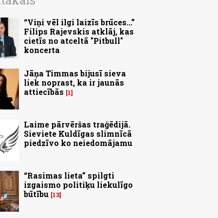
ītākais
“Viņi vēl ilgi laizīs brūces...”
Filips Rajevskis atklāj, kas
cietīs no atceltā "Pitbull"
koncerta
Jāņa Timmas bijusī sieva
liek noprast, ka ir jaunās
attiecībās
1
Laime pārvēršas traģēdijā.
Sieviete Kuldīgas slimnīcā
piedzīvo ko neiedomājamu
“Rasimas lieta” spilgti
izgaismo politiķu liekulīgo
būtību
13