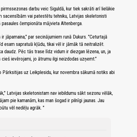
pirmssezonas darbu veic Siguldā, kur tiek sakrāti arī lielākie
m sacensībām vai patestētu tehniku, Latvijas skeletonisti
ā pasaules čempionāta mājvieta Altenberga.
s ir jāpamaina," par secinājumiem runā Dukurs. "Ceturtajā
 esam sapratuši kļūdu, tikai vēl ir jāmāk tā neitralizēt.
a daudz. Pēc tās trase līdz vidum ir diezgan lēzena, un, ja
s cieš ievērojami, jo ātrumu ilgi neizdodas uzņemt."
 Pārksitijas uz Leikplesidu, kur novembra sākumā notiks abi
āk," Latvijas skeletonistam nav iebildumu sākt sezonu vēlāk,
ādājam pie kamanām, kas man šogad ir pilnīgi jaunas. Jau
būtu vēl nedēļu agrāk. "