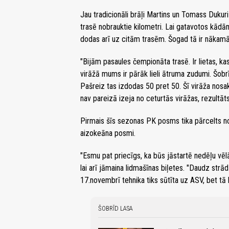
Jau tradicionāli brāļi Martins un Tomass Dukuri 
trasē nobrauktie kilometri. Lai gatavotos kādā
dodas arī uz citām trasēm. Šogad tā ir nākam
"Bijām pasaules čempionāta trasē. Ir lietas, ka
virāžā mums ir pārāk lieli ātruma zudumi. Šobrīd
Pašreiz tas izdodas 50 pret 50. Šī virāža nosak
nav pareizā izeja no ceturtās virāžas, rezultāt
Pirmais šīs sezonas PK posms tika pārcelts no
aizokeāna posmi.
"Esmu pat priecīgs, ka būs jāstartē nedēļu vēl
lai arī jāmaina lidmašīnas biļetes. "Daudz str
17.novembrī tehnika tiks sūtīta uz ASV, bet tā 
ŠOBRĪD LASA