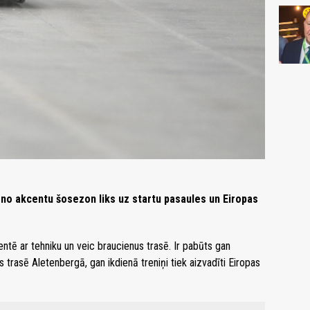
eno akcentu šosezon liks uz startu pasaules un Eiropas
ntē ar tehniku un veic braucienus trasē. Ir pabūts gan
rasē Aletenbergā, gan ikdienā treniņi tiek aizvadīti Eiropas