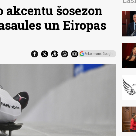
Las
o akcentu šosezon
pasaules un Eiropas
Seko mums Google