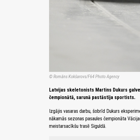
© Romāns Kokšarovs/F64 Photo Agency
Latvijas skeletonists Martins Dukurs galv
čempionātā, sarunā pastāstīja sportists.
Izgājis vasaras darbu, šobrīd Dukurs eksperime
nākamās sezonas pasaules čempionāta Vācijas t
meistarsacīkšu trasē Siguldā.