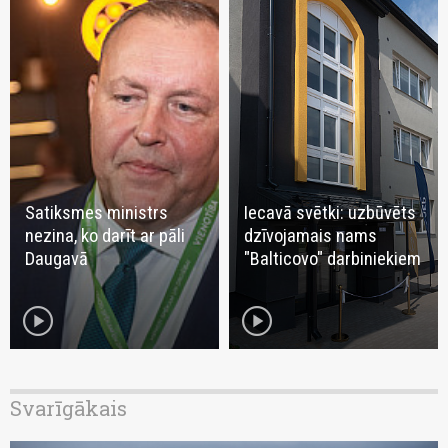
Satiksmes ministrs
Iecavā svētki: uzbūvēts
nezina, ko darīt ar pāli
dzīvojamais nams
Daugavā
"Balticovo" darbiniekiem
play_circle
play_circle
Svarīgākais