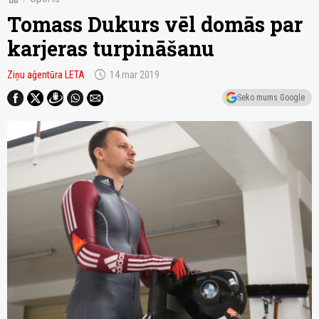
Tomass Dukurs vēl domās par
karjeras turpināšanu
schedule
Ziņu aģentūra LETA
14.mar 2019
Seko mums Google