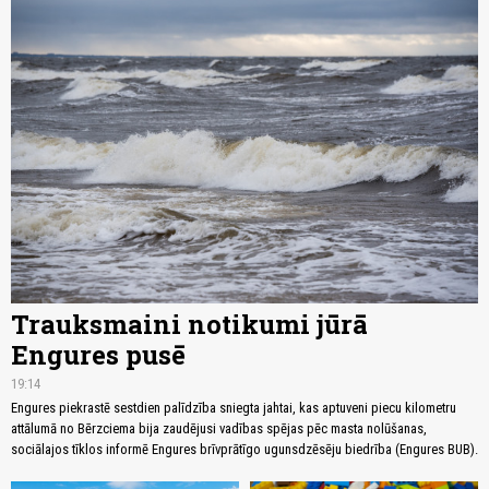
Trauksmaini notikumi jūrā
Engures pusē
19:14
Engures piekrastē sestdien palīdzība sniegta jahtai, kas aptuveni piecu kilometru
attālumā no Bērzciema bija zaudējusi vadības spējas pēc masta nolūšanas,
sociālajos tīklos informē Engures brīvprātīgo ugunsdzēsēju biedrība (Engures BUB).