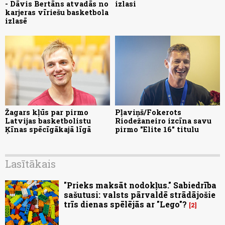
- Dāvis Bertāns atvadās no
izlasi
karjeras vīriešu basketbola
izlasē
Žagars kļūs par pirmo
Pļaviņš/Fokerots
Latvijas basketbolistu
Riodežaneiro izcīna savu
Ķīnas spēcīgākajā līgā
pirmo "Elite 16" titulu
Lasītākais
"Prieks maksāt nodokļus." Sabiedrība
sašutusi: valsts pārvaldē strādājošie
trīs dienas spēlējās ar "Lego"?
2