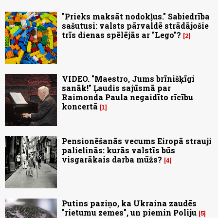
"Prieks maksāt nodokļus." Sabiedrība
sašutusi: valsts pārvaldē strādājošie
trīs dienas spēlējās ar "Lego"?
2
VIDEO. "Maestro, Jums brīnišķīgi
sanāk!" Ļaudis sajūsmā par
Raimonda Paula negaidīto rīcību
koncertā
1
Pensionēšanās vecums Eiropā strauji
palielinās: kurās valstīs būs
visgarākais darba mūžs?
4
Putins paziņo, ka Ukraina zaudēs
"rietumu zemes", un piemin Poliju
5