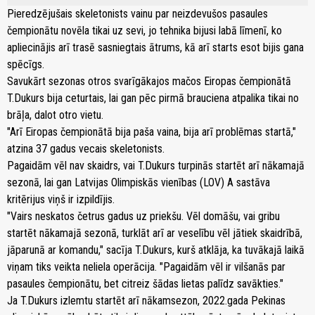
Pieredzējušais skeletonists vainu par neizdevušos pasaules
čempionātu novēla tikai uz sevi, jo tehnika bijusi labā līmenī, ko
apliecinājis arī trasē sasniegtais ātrums, kā arī starts esot bijis gana
spēcīgs.
Savukārt sezonas otros svarīgākajos mačos Eiropas čempionātā
T.Dukurs bija ceturtais, lai gan pēc pirmā brauciena atpalika tikai no
brāļa, dalot otro vietu.
"Arī Eiropas čempionātā bija paša vaina, bija arī problēmas startā,"
atzina 37 gadus vecais skeletonists.
Pagaidām vēl nav skaidrs, vai T.Dukurs turpinās startēt arī nākamajā
sezonā, lai gan Latvijas Olimpiskās vienības (LOV) A sastāva
kritērijus viņš ir izpildījis.
"Vairs neskatos četrus gadus uz priekšu. Vēl domāšu, vai gribu
startēt nākamajā sezonā, turklāt arī ar veselību vēl jātiek skaidrībā,
jāparunā ar komandu," sacīja T.Dukurs, kurš atklāja, ka tuvākajā laikā
viņam tiks veikta neliela operācija. "Pagaidām vēl ir vilšanās par
pasaules čempionātu, bet citreiz šādas lietas palīdz savākties."
Ja T.Dukurs izlemtu startēt arī nākamsezon, 2022.gada Pekinas