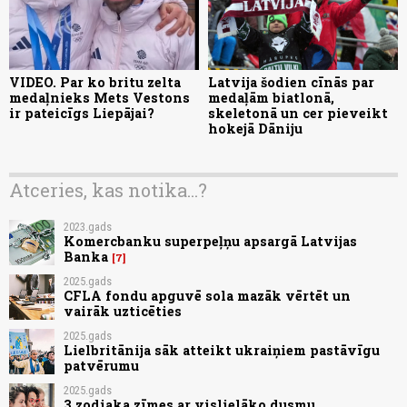
VIDEO. Par ko britu zelta
Latvija šodien cīnās par
medaļnieks Mets Vestons
medaļām biatlonā,
ir pateicīgs Liepājai?
skeletonā un cer pieveikt
hokejā Dāniju
Atceries, kas notika...?
2023.gads
Komercbanku superpeļņu apsargā Latvijas
Banka
7
2025.gads
CFLA fondu apguvē sola mazāk vērtēt un
vairāk uzticēties
2025.gads
Lielbritānija sāk atteikt ukraiņiem pastāvīgu
patvērumu
2025.gads
3 zodiaka zīmes ar vislielāko dusmu