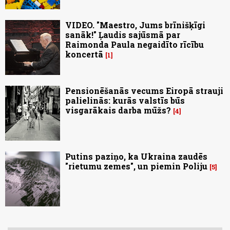
VIDEO. "Maestro, Jums brīnišķīgi
sanāk!" Ļaudis sajūsmā par
Raimonda Paula negaidīto rīcību
koncertā
1
Pensionēšanās vecums Eiropā strauji
palielinās: kurās valstīs būs
visgarākais darba mūžs?
4
Putins paziņo, ka Ukraina zaudēs
"rietumu zemes", un piemin Poliju
5