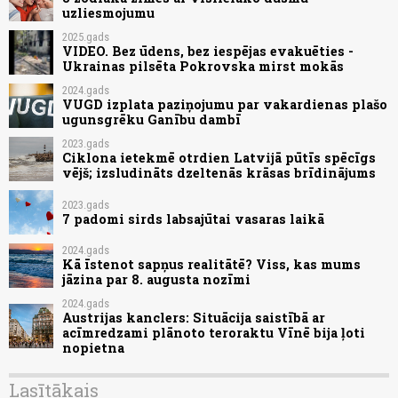
uzliesmojumu
2025.gads
VIDEO. Bez ūdens, bez iespējas evakuēties -
Ukrainas pilsēta Pokrovska mirst mokās
2024.gads
VUGD izplata paziņojumu par vakardienas plašo
ugunsgrēku Ganību dambī
2023.gads
Ciklona ietekmē otrdien Latvijā pūtīs spēcīgs
vējš; izsludināts dzeltenās krāsas brīdinājums
2023.gads
7 padomi sirds labsajūtai vasaras laikā
2024.gads
Kā īstenot sapņus realitātē? Viss, kas mums
jāzina par 8. augusta nozīmi
2024.gads
Austrijas kanclers: Situācija saistībā ar
acīmredzami plānoto teroraktu Vīnē bija ļoti
nopietna
Lasītākais