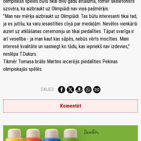
olimpiskās spēles būtu tikai divu gadu attālumā, tomēr skeletonists
uzsvēra, ka aizbraukt uz Olimpiādi nav viņa pašmērķis.
"Man nav mērķa aizbraukt uz Olimpiādi. Tas būtu interesanti tikai tad,
ja es jutīšu, ka varu iesaistīties cīņā par medaļām. Nevēlos vienkārši
aiziet uz atklāšanas ceremoniju un tikai piedalīties. Tāpat svarīga ir
arī veselība - ja man kaut kas sāpēs, nebūs vērts mocīties. Mani
interesē kvalitāte un sasniegt ko tādu, kas iepriekš nav izdevies,"
neslēpa T.Dukurs.
Tikmēr Tomasa brālis Martins iecerējis piedalīties Pekinas
olimpiskajās spēlēs.
DALIES:
Komentēt