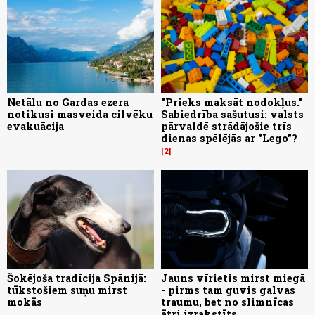
Netālu no Gardas ezera
"Prieks maksāt nodokļus."
notikusi masveida cilvēku
Sabiedrība sašutusi: valsts
evakuācija
pārvaldē strādājošie trīs
dienas spēlējās ar "Lego"?
2
Šokējoša tradīcija Spānijā:
Jauns vīrietis mirst miegā
tūkstošiem suņu mirst
- pirms tam guvis galvas
mokās
traumu, bet no slimnīcas
ātri izrakstīts