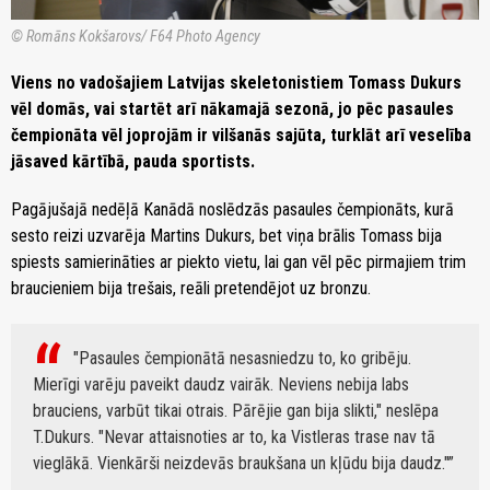
© Romāns Kokšarovs/ F64 Photo Agency
Viens no vadošajiem Latvijas skeletonistiem Tomass Dukurs
vēl domās, vai startēt arī nākamajā sezonā, jo pēc pasaules
čempionāta vēl joprojām ir vilšanās sajūta, turklāt arī veselība
jāsaved kārtībā, pauda sportists.
Pagājušajā nedēļā Kanādā noslēdzās pasaules čempionāts, kurā
sesto reizi uzvarēja Martins Dukurs, bet viņa brālis Tomass bija
spiests samierināties ar piekto vietu, lai gan vēl pēc pirmajiem trim
braucieniem bija trešais, reāli pretendējot uz bronzu.
"Pasaules čempionātā nesasniedzu to, ko gribēju.
Mierīgi varēju paveikt daudz vairāk. Neviens nebija labs
brauciens, varbūt tikai otrais. Pārējie gan bija slikti," neslēpa
T.Dukurs. "Nevar attaisnoties ar to, ka Vistleras trase nav tā
vieglākā. Vienkārši neizdevās braukšana un kļūdu bija daudz."