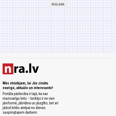
Mēs strādājam, lai Jūs zinātu
svarīgo, aktuālo un interesanto!
Portāla pārliecība ir tajā, ka nav
mazsvarīgu lietu – lasītājs ir ne vien
jāinformē, jābrīdina un jāizglīto, bet arī
jādod brīdis atelpai no dienas
saspringtajiem darbiem.