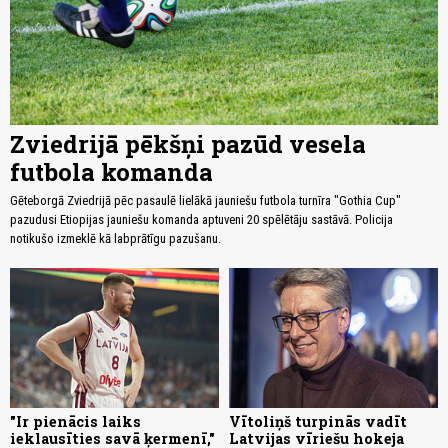
Zviedrijā pēkšņi pazūd vesela
futbola komanda
Gēteborgā Zviedrijā pēc pasaulē lielākā jauniešu futbola turnīra "Gothia Cup"
pazudusi Etiopijas jauniešu komanda aptuveni 20 spēlētāju sastāvā. Policija
notikušo izmeklē kā labprātīgu pazušanu.
"Ir pienācis laiks
Vītoliņš turpinās vadīt
ieklausīties savā ķermenī,"
Latvijas vīriešu hokeja