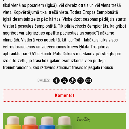
tikai vienā no posmiem (Īglsā), vēl divreiz otrais un vēl viena trešā
vieta. Kopvērtējumā tikai trešā vieta. Toties Eiropas čempionātā
Īglsā desmitais zelts pēc kārtas. Visbeidzot sezonas pēdējais starts
Vistlerā pasaules čempionātā. Tik pārliecinošs čempionāts, ka gribot
negribot var atgriezties apetīte paciesties un sagaidīt nākamo
olimpiādi. Vistlerā viss notiek tā, kā jaunībā - labākais laiks visos
četros braucienos un vicečempions krievs Ņikita Tregubovs
apbraukts par 0,51 sekundi. Pats Dukurs ir nedaudz pārsteigts par
izcīnīto zeltu, jo trasi līdz galam esot izkodis vien pēdējā
treniņbraucienā, kad izdevies atrisināt trases lejasgala rēbusu.
DALIES:
Komentēt