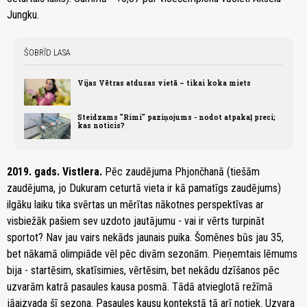
Jungku.
ŠOBRĪD LASA
Vijas Vētras atdusas vietā – tikai koka miets
Steidzams "Rimi" paziņojums - nodot atpakaļ preci;
kas noticis?
2019. gads. Vistlera.
Pēc zaudējuma Phjončhanā (tiešām
zaudējuma, jo Dukuram ceturtā vieta ir kā pamatīgs zaudējums)
ilgāku laiku tika svērtas un mērītas nākotnes perspektīvas ar
visbiežāk pašiem sev uzdoto jautājumu - vai ir vērts turpināt
sportot? Nav jau vairs nekāds jaunais puika. Šomēnes būs jau 35,
bet nākamā olimpiāde vēl pēc divām sezonām. Pieņemtais lēmums
bija - startēsim, skatīsimies, vērtēsim, bet nekādu dzīšanos pēc
uzvarām katrā pasaules kausa posmā. Tādā atvieglotā režīmā
jāaizvada šī sezona. Pasaules kausu kontekstā tā arī notiek. Uzvara