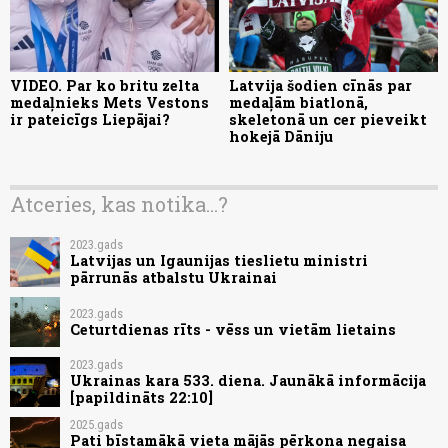
VIDEO. Par ko britu zelta
Latvija šodien cīnās par
medaļnieks Mets Vestons
medaļām biatlonā,
ir pateicīgs Liepājai?
skeletonā un cer pieveikt
hokejā Dāniju
Atceries, kas notika...?
2023.gads
Latvijas un Igaunijas tieslietu ministri
pārrunās atbalstu Ukrainai
2023.gads
Ceturtdienas rīts - vēss un vietām lietains
2023.gads
Ukrainas kara 533. diena. Jaunākā informācija
[papildināts 22:10]
2025.gads
Pati bīstamākā vieta mājās pērkona negaisa