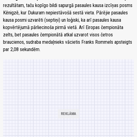
rezultātam, taču kopīgo bildi sapurgā pasaules kausa izcīņas posms
Kēnigzē, kur Dukuram nepiestāvošā sestā vieta. Pārējie pasaules
kausa posmi uzvarēti (septiņi) un loģiski, ka arī pasaules kausa
kopvērtējumā pārliecinoša pirmā vietā. Arī Eiropas čempionāta
zelts, bet pasaules čempionātā atkal uzvarot visos četros
braucienos, sudraba medaļnieks vācietis Franks Rommels apsteigts
par 2,08 sekundēm.