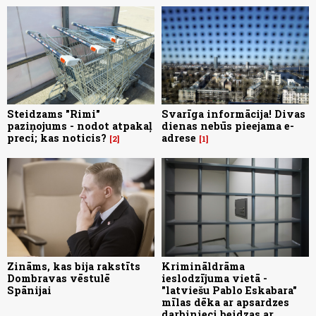
Steidzams "Rimi"
Svarīga informācija! Divas
paziņojums - nodot atpakaļ
dienas nebūs pieejama e-
preci; kas noticis?
adrese
2
1
Zināms, kas bija rakstīts
Krimināldrāma
Dombravas vēstulē
ieslodzījuma vietā -
Spānijai
"latviešu Pablo Eskabara"
mīlas dēka ar apsardzes
darbinieci beidzas ar