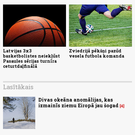
Latvijas 3x3
Zviedrijā pēkšņi pazūd
basketbolistes neiekļūst
vesela futbola komanda
Pasaules sērijas turnīra
ceturtdaļfinālā
Lasītākais
Divas okeāna anomālijas, kas
izmainīs ziemu Eiropā jau šogad
4