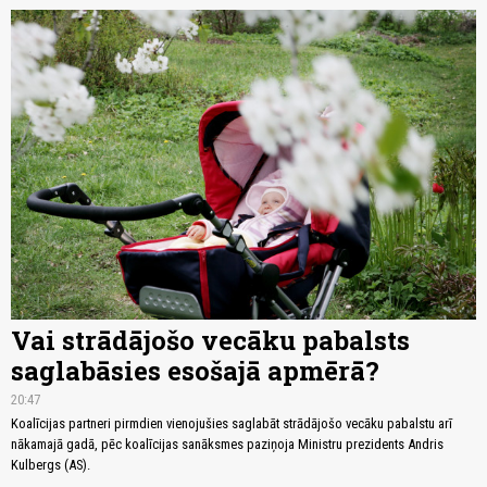
Vai strādājošo vecāku pabalsts
saglabāsies esošajā apmērā?
20:47
Koalīcijas partneri pirmdien vienojušies saglabāt strādājošo vecāku pabalstu arī
nākamajā gadā, pēc koalīcijas sanāksmes paziņoja Ministru prezidents Andris
Kulbergs (AS).