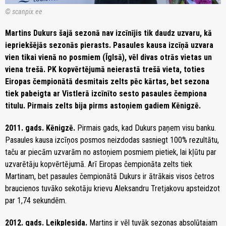
© scanpix.ee
Martins Dukurs šajā sezonā nav izcīnījis tik daudz uzvaru, kā
iepriekšējās sezonās pierasts. Pasaules kausa izcīņā uzvara
vien tikai vienā no posmiem (Īglsā), vēl divas otrās vietas un
viena trešā. PK kopvērtējumā neierastā trešā vieta, toties
Eiropas čempionātā desmitais zelts pēc kārtas, bet sezona
tiek pabeigta ar Vistlerā izcīnīto sesto pasaules čempiona
titulu. Pirmais zelts bija pirms astoņiem gadiem Kēnigzē.
2011. gads. Kēnigzē.
Pirmais gads, kad Dukurs paņem visu banku.
Pasaules kausa izcīņos posmos neizdodas sasniegt 100% rezultātu,
taču ar piecām uzvarām no astoņiem posmiem pietiek, lai kļūtu par
uzvarētāju kopvērtējumā. Arī Eiropas čempionāta zelts tiek
Martinam, bet pasaules čempionātā Dukurs ir ātrākais visos četros
braucienos tuvāko sekotāju krievu Aleksandru Tretjakovu apsteidzot
par 1,74 sekundēm.
2012. gads. Leikplesida.
Martins ir vēl tuvāk sezonas absolūtajam