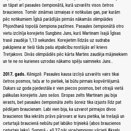
un tāpat arī pasaules čempionātā, kurā uzvarēts visos četros
braucienos. Tomēr zināmas izmaiņas ir notikušas gan, par kurām
pēc notikumiem Īglsā parādījās pirmās nākamās olimpiādes
Phjončhanā topošā čempiona pazīmes. Pasaules čempionātā otro
vietu izcīnīja korejietis Sungbins Juns, kurš Martinam īsajā Īglsas
trasē zaudēja 1,13 sekundes. Korejietim līdzās uz sudraba
pakāpiena ar tieši tādu pašu atpalicību nostājās arī krievs
Tretjakovs. Divās olimpiādēs pēc kārta Martins zaudēja mājiniekiem
un te ne no kurienes uzrodas nākamo spēļu saimnieks Juns...
2017. gads.
Kēnigzē.
Pasaules kausa izcīņā uzvarēts vairs tikai
četros posmos, taču ar to pietiek, lai būtu pirmais kopvērtējumā.
Dukurs uz goda pjedestāla ir vien piecos posmos, bet otrajā vietā
palikušas korejietis Juns sešos. Eiropas zelts Martinam jau bija
ierasts, bet pasaules čempionāta zelts šoreiz tika izjusts līdz pat
pēdējam braucienam. Labi vien bija, ka uzvarot pirmajos divos
braucienos tika iekrāts prāvs pārsvars ar kuru pietika, lai trešajā un
ceturtajā braucienā nebūtu pat labāko trijniekā (abos braucienos
ceturtais laiks). Summā - +0,37 pār vicečempionu vācieti Akselu