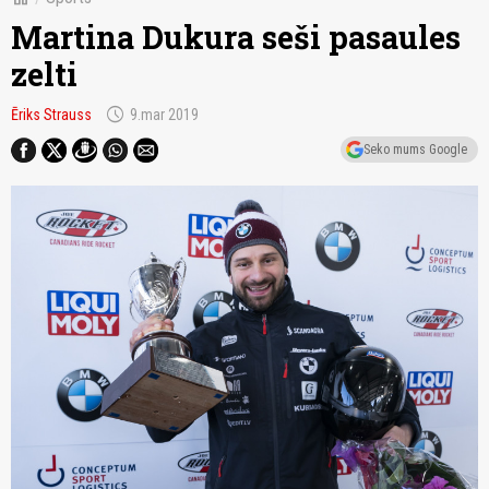
Martina Dukura seši pasaules
zelti
schedule
Ēriks Strauss
9.mar 2019
Seko mums Google