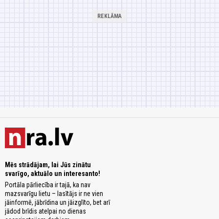
Mēs strādājam, lai Jūs zinātu
svarīgo, aktuālo un interesanto!
Portāla pārliecība ir tajā, ka nav
mazsvarīgu lietu – lasītājs ir ne vien
jāinformē, jābrīdina un jāizglīto, bet arī
jādod brīdis atelpai no dienas