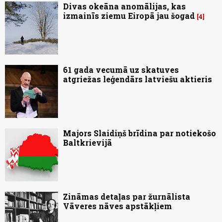
Divas okeāna anomālijas, kas
izmainīs ziemu Eiropā jau šogad
4
61 gada vecumā uz skatuves
atgriežas leģendārs latviešu aktieris
Majors Slaidiņš brīdina par notiekošo
Baltkrievijā
Zināmas detaļas par žurnālista
Vāveres nāves apstākļiem