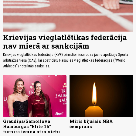
Krievijas vieglatlētikas federācija
nav mierā ar sankcijām
Krievijas vieglatlētikas federācija (KVF) pirmdien iesniedza jaunu apelāciju Sporta
arbitrāžas tiesā (CAS), lai apstrīdētu Pasaules vieglatlētikas federācijas ("World
Athletics") noteiktās sankcijas.
Graudiņa/Samoilova
Miris bijušais NBA
Hamburgas "Elite 16"
čempions
turnīrā izcīna otro vietu