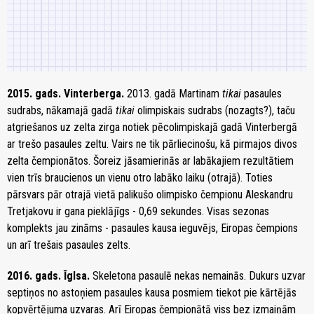
2015. gads. Vinterberga.
2013. gadā Martinam
tikai
pasaules
sudrabs, nākamajā gadā
tikai
olimpiskais sudrabs (nozagts?), taču
atgriešanos uz zelta zirga notiek pēcolimpiskajā gadā Vinterbergā
ar trešo pasaules zeltu. Vairs ne tik pārliecinošu, kā pirmajos divos
zelta čempionātos. Šoreiz jāsamierinās ar labākajiem rezultātiem
vien trīs braucienos un vienu otro labāko laiku (otrajā). Toties
pārsvars pār otrajā vietā palikušo olimpisko čempionu Aleskandru
Tretjakovu ir gana pieklājīgs - 0,69 sekundes. Visas sezonas
komplekts jau zināms - pasaules kausa ieguvējs, Eiropas čempions
un arī trešais pasaules zelts.
2016. gads. Īglsa.
Skeletona pasaulē nekas nemainās. Dukurs uzvar
septiņos no astoņiem pasaules kausa posmiem tiekot pie kārtējās
kopvērtējuma uzvaras. Arī Eiropas čempionātā viss bez izmaiņām