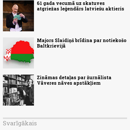
61 gada vecumā uz skatuves
atgriežas leģendārs latviešu aktieris
Majors Slaidiņš brīdina par notiekošo
Baltkrievijā
Zināmas detaļas par žurnālista
Vāveres nāves apstākļiem
Svarīgākais