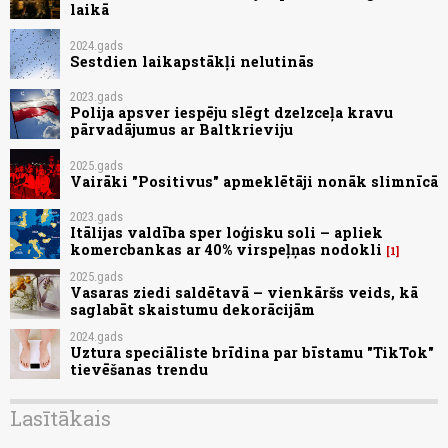
laikā
2024.gads
Sestdien laikapstākļi nelutinās
2023.gads
Polija apsver iespēju slēgt dzelzceļa kravu
pārvadājumus ar Baltkrieviju
2025.gads
Vairāki "Positivus" apmeklētāji nonāk slimnīcā
2023.gads
Itālijas valdība sper loģisku soli – apliek
komercbankas ar 40% virspeļņas nodokli
1
2025.gads
Vasaras ziedi saldētavā – vienkāršs veids, kā
saglabāt skaistumu dekorācijām
2024.gads
Uztura speciāliste brīdina par bīstamu "TikTok"
tievēšanas trendu
Lasītākais