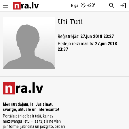
menu
search
login
+23°
Rīgā
Uti Tuti
Reģistrējās:
27.jun 2018 23:27
Pēdējo reizi manīts:
27.jun 2018
23:37
Mēs strādājam, lai Jūs zinātu
svarīgo, aktuālo un interesanto!
Portāla pārliecība ir tajā, ka nav
mazsvarīgu lietu – lasītājs ir ne vien
jāinformē, jābrīdina un jāizglīto, bet arī