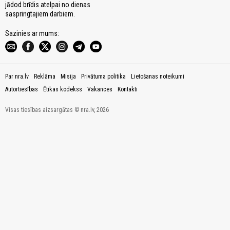
jādod brīdis atelpai no dienas
saspringtajiem darbiem.
Sazinies ar mums:
Par nra.lv
Reklāma
Misija
Privātuma politika
Lietošanas noteikumi
Autortiesības
Ētikas kodekss
Vakances
Kontakti
Visas tiesības aizsargātas © nra.lv, 2026