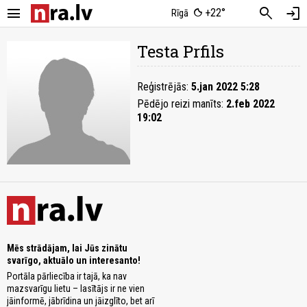
menu
search
login
+22°
Rīgā
Testa Prfils
Reģistrējās:
5.jan 2022 5:28
Pēdējo reizi manīts:
2.feb 2022
19:02
Mēs strādājam, lai Jūs zinātu
svarīgo, aktuālo un interesanto!
Portāla pārliecība ir tajā, ka nav
mazsvarīgu lietu – lasītājs ir ne vien
jāinformē, jābrīdina un jāizglīto, bet arī