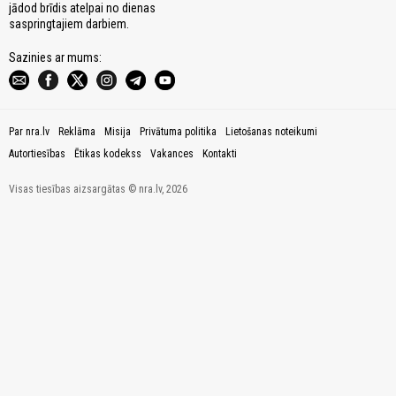
jādod brīdis atelpai no dienas
saspringtajiem darbiem.
Sazinies ar mums:
Par nra.lv
Reklāma
Misija
Privātuma politika
Lietošanas noteikumi
Autortiesības
Ētikas kodekss
Vakances
Kontakti
Visas tiesības aizsargātas © nra.lv, 2026