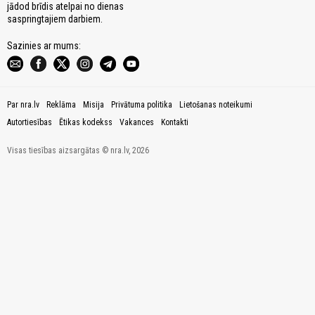
jādod brīdis atelpai no dienas
saspringtajiem darbiem.
Sazinies ar mums:
Par nra.lv
Reklāma
Misija
Privātuma politika
Lietošanas noteikumi
Autortiesības
Ētikas kodekss
Vakances
Kontakti
Visas tiesības aizsargātas © nra.lv, 2026