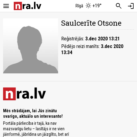
menu
search
login
+19°
Rīgā
Saulcerīte Otsone
Reģistrējās:
3.dec 2020 13:21
Pēdējo reizi manīts:
3.dec 2020
13:34
Mēs strādājam, lai Jūs zinātu
svarīgo, aktuālo un interesanto!
Portāla pārliecība ir tajā, ka nav
mazsvarīgu lietu – lasītājs ir ne vien
jāinformē, jābrīdina un jāizglīto, bet arī