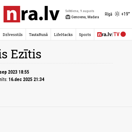
Svētdiena, 9.augusts
+19°
Rīgā
redeem
Genoveva, Madara
Dzīvesstils
TautaRunā
LifeHacks
Sports
is Ezītis
sep 2023 18:55
nīts:
16.dec 2025 21:34