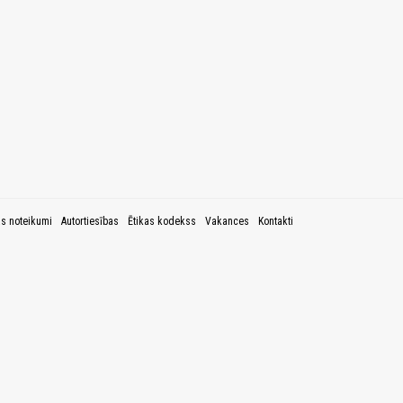
as noteikumi
Autortiesības
Ētikas kodekss
Vakances
Kontakti