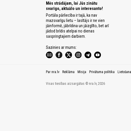
Mēs strādājam, lai Jūs zinātu
svarīgo, aktuālo un interesanto!
Portāla pārliecība ir tajā, ka nav
mazsvarīgu lietu – lasītājs ir ne vien
jāinformē, jābrīdina un jāizglīto, bet arī
jādod brīdis atelpai no dienas
saspringtajiem darbiem.
Sazinies ar mums:
Par nra.lv
Reklāma
Misija
Privātuma politika
Lietošan
Visas tiesības aizsargātas © nra.lv, 2026