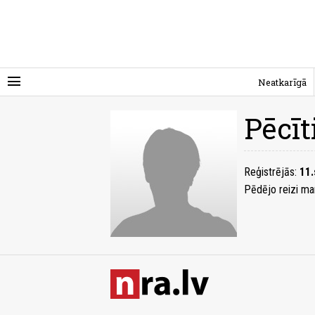
menu
Neatkarīgā
Pēcīt
Reģistrējās:
11.
Pēdējo reizi ma