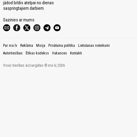
jādod brīdis atelpai no dienas
saspringtajiem darbiem.
Sazinies ar mums:
Par nra.lv
Reklāma
Misija
Privātuma politika
Lietošanas noteikumi
Autortiesības
Ētikas kodekss
Vakances
Kontakti
Visas tiesības aizsargātas © nra.lv, 2026