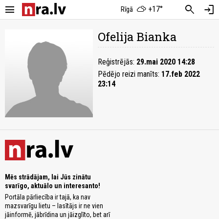
menu
search
login
+17°
Rīgā
Ofelija Bianka
Reģistrējās:
29.mai 2020 14:28
Pēdējo reizi manīts:
17.feb 2022
23:14
Mēs strādājam, lai Jūs zinātu
svarīgo, aktuālo un interesanto!
Portāla pārliecība ir tajā, ka nav
mazsvarīgu lietu – lasītājs ir ne vien
jāinformē, jābrīdina un jāizglīto, bet arī