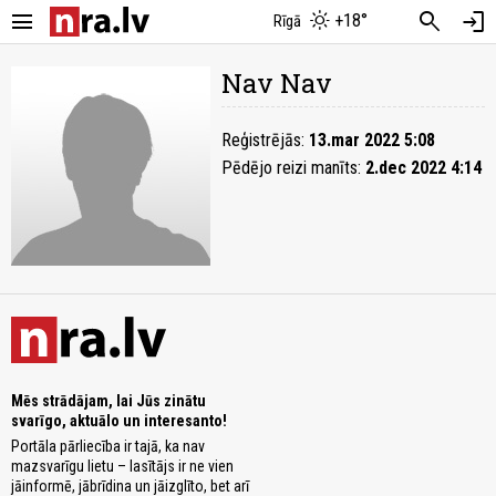
menu
search
login
+18°
Rīgā
Nav Nav
Reģistrējās:
13.mar 2022 5:08
Pēdējo reizi manīts:
2.dec 2022 4:14
Mēs strādājam, lai Jūs zinātu
svarīgo, aktuālo un interesanto!
Portāla pārliecība ir tajā, ka nav
mazsvarīgu lietu – lasītājs ir ne vien
jāinformē, jābrīdina un jāizglīto, bet arī