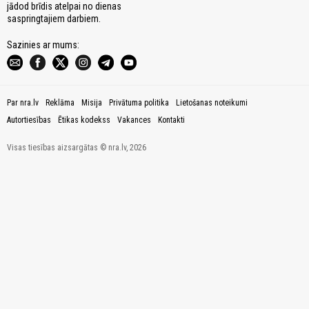
jādod brīdis atelpai no dienas
saspringtajiem darbiem.
Sazinies ar mums:
Par nra.lv
Reklāma
Misija
Privātuma politika
Lietošanas noteikumi
Autortiesības
Ētikas kodekss
Vakances
Kontakti
Visas tiesības aizsargātas © nra.lv, 2026