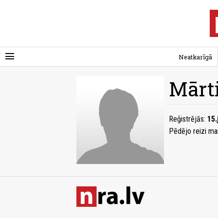
menu
Neatkarīgā
Mārt
Reģistrējās:
15.
Pēdējo reizi ma