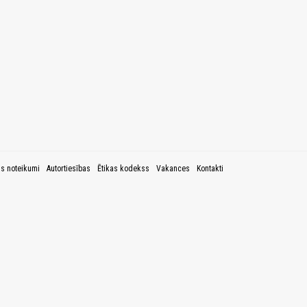
as noteikumi
Autortiesības
Ētikas kodekss
Vakances
Kontakti