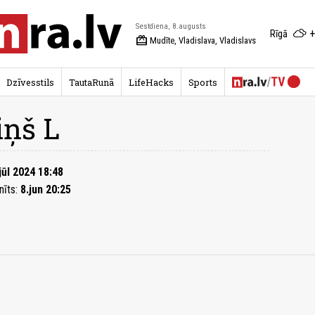
Sestdiena, 8.augusts
+
Rīgā
redeem
Mudīte, Vladislava, Vladislavs
Dzīvesstils
TautaRunā
LifeHacks
Sports
iņš L
jūl 2024 18:48
nīts:
8.jun 20:25