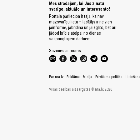
Mēs strādājam, lai Jūs zinātu
svarīgo, aktuālo un interesanto!
Portāla pārliecība ir tajā, ka nav
mazsvarīgu lietu – lasītājs ir ne vien
jāinformē, jābrīdina un jāizglīto, bet arī
jādod brīdis atelpai no dienas
saspringtajiem darbiem.
Sazinies ar mums:
Par nra.lv
Reklāma
Misija
Privātuma politika
Lietošan
Visas tiesības aizsargātas © nra.lv, 2026