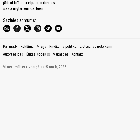
jādod brīdis atelpai no dienas
saspringtajiem darbiem.
Sazinies ar mums:
Par nra.lv
Reklāma
Misija
Privātuma politika
Lietošanas noteikumi
Autortiesības
Ētikas kodekss
Vakances
Kontakti
Visas tiesības aizsargātas © nra.lv, 2026