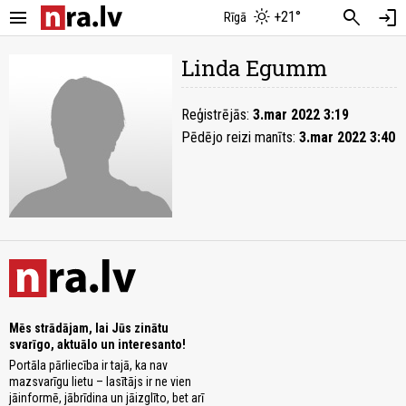
menu
search
login
+21°
Rīgā
Linda Egumm
Reģistrējās:
3.mar 2022 3:19
Pēdējo reizi manīts:
3.mar 2022 3:40
Mēs strādājam, lai Jūs zinātu
svarīgo, aktuālo un interesanto!
Portāla pārliecība ir tajā, ka nav
mazsvarīgu lietu – lasītājs ir ne vien
jāinformē, jābrīdina un jāizglīto, bet arī