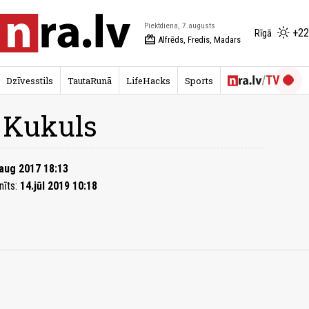
Piektdiena, 7.augusts
+22
Rīgā
redeem
Alfrēds, Fredis, Madars
Dzīvesstils
TautaRunā
LifeHacks
Sports
 Kukuls
aug 2017 18:13
nīts:
14.jūl 2019 10:18