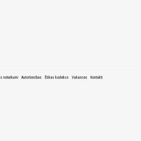
as noteikumi
Autortiesības
Ētikas kodekss
Vakances
Kontakti