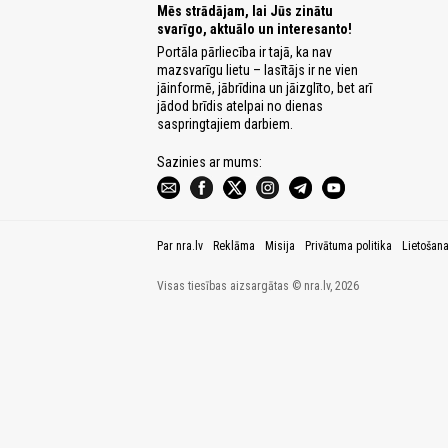
Mēs strādājam, lai Jūs zinātu
svarīgo, aktuālo un interesanto!
Portāla pārliecība ir tajā, ka nav
mazsvarīgu lietu – lasītājs ir ne vien
jāinformē, jābrīdina un jāizglīto, bet arī
jādod brīdis atelpai no dienas
saspringtajiem darbiem.
Sazinies ar mums:
Par nra.lv
Reklāma
Misija
Privātuma politika
Lietošan
Visas tiesības aizsargātas © nra.lv, 2026