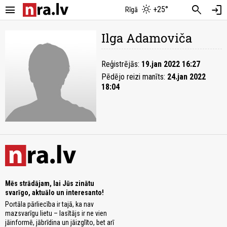
menu
search
login
+25°
Rīgā
Ilga Adamoviča
Reģistrējās:
19.jan 2022 16:27
Pēdējo reizi manīts:
24.jan 2022
18:04
Mēs strādājam, lai Jūs zinātu
svarīgo, aktuālo un interesanto!
Portāla pārliecība ir tajā, ka nav
mazsvarīgu lietu – lasītājs ir ne vien
jāinformē, jābrīdina un jāizglīto, bet arī