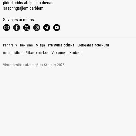
jādod brīdis atelpai no dienas
saspringtajiem darbiem.
Sazinies ar mums:
Par nra.lv
Reklāma
Misija
Privātuma politika
Lietošanas noteikumi
Autortiesības
Ētikas kodekss
Vakances
Kontakti
Visas tiesības aizsargātas © nra.lv, 2026