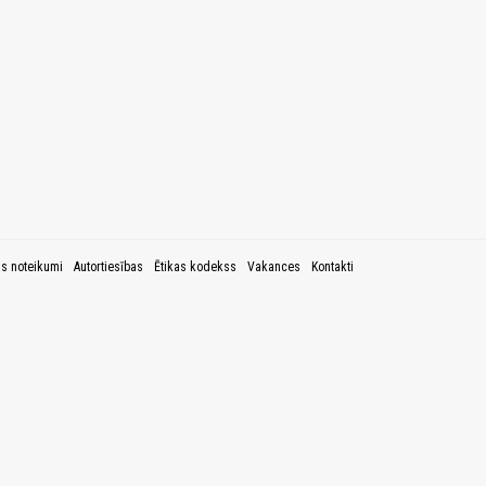
as noteikumi
Autortiesības
Ētikas kodekss
Vakances
Kontakti