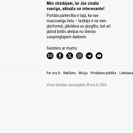
Mēs strādājam, lai Jūs zinātu
svarīgo, aktuālo un interesanto!
Portāla pārliecība ir tajā, ka nav
mazsvarīgu lietu – lasītājs ir ne vien
jāinformē, jābrīdina un jāizglīto, bet arī
jādod brīdis atelpai no dienas
saspringtajiem darbiem.
Sazinies ar mums:
Par nra.lv
Reklāma
Misija
Privātuma politika
Lietošan
Visas tiesības aizsargātas © nra.lv, 2026