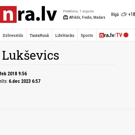
Piektdiena, 7.augusts
+18
Rīgā
redeem
Alfrēds, Fredis, Madars
Dzīvesstils
TautaRunā
LifeHacks
Sports
 Lukševics
feb 2018 9:56
nīts:
6.dec 2023 6:57