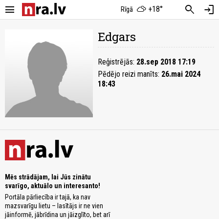
menu
search
login
+18°
Rīgā
Edgars
Reģistrējās:
28.sep 2018 17:19
Pēdējo reizi manīts:
26.mai 2024
18:43
Mēs strādājam, lai Jūs zinātu
svarīgo, aktuālo un interesanto!
Portāla pārliecība ir tajā, ka nav
mazsvarīgu lietu – lasītājs ir ne vien
jāinformē, jābrīdina un jāizglīto, bet arī