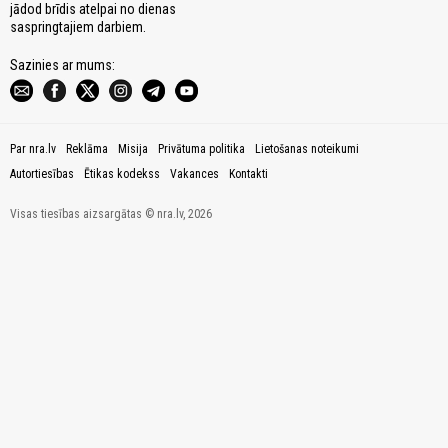
jādod brīdis atelpai no dienas
saspringtajiem darbiem.
Sazinies ar mums:
Par nra.lv
Reklāma
Misija
Privātuma politika
Lietošanas noteikumi
Autortiesības
Ētikas kodekss
Vakances
Kontakti
Visas tiesības aizsargātas © nra.lv, 2026