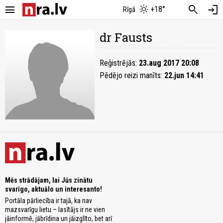
menu
search
login
+18°
Rīgā
dr Fausts
Reģistrējās:
23.aug 2017 20:08
Pēdējo reizi manīts:
22.jun 14:41
Mēs strādājam, lai Jūs zinātu
svarīgo, aktuālo un interesanto!
Portāla pārliecība ir tajā, ka nav
mazsvarīgu lietu – lasītājs ir ne vien
jāinformē, jābrīdina un jāizglīto, bet arī