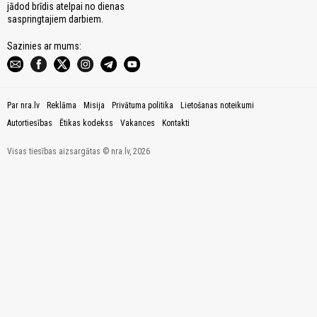
jādod brīdis atelpai no dienas
saspringtajiem darbiem.
Sazinies ar mums:
Par nra.lv
Reklāma
Misija
Privātuma politika
Lietošanas noteikumi
Autortiesības
Ētikas kodekss
Vakances
Kontakti
Visas tiesības aizsargātas © nra.lv, 2026