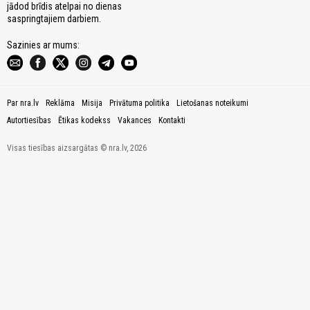
jādod brīdis atelpai no dienas
saspringtajiem darbiem.
Sazinies ar mums:
Par nra.lv
Reklāma
Misija
Privātuma politika
Lietošanas noteikumi
Autortiesības
Ētikas kodekss
Vakances
Kontakti
Visas tiesības aizsargātas © nra.lv, 2026