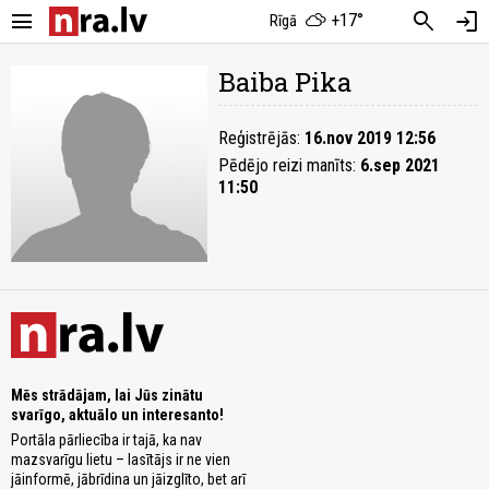
menu
search
login
+17°
Rīgā
Baiba Pika
Reģistrējās:
16.nov 2019 12:56
Pēdējo reizi manīts:
6.sep 2021
11:50
Mēs strādājam, lai Jūs zinātu
svarīgo, aktuālo un interesanto!
Portāla pārliecība ir tajā, ka nav
mazsvarīgu lietu – lasītājs ir ne vien
jāinformē, jābrīdina un jāizglīto, bet arī