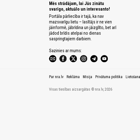
Mēs strādājam, lai Jūs zinātu
svarīgo, aktuālo un interesanto!
Portāla pārliecība ir tajā, ka nav
mazsvarīgu lietu – lasītājs ir ne vien
jāinformē, jābrīdina un jāizglīto, bet arī
jādod brīdis atelpai no dienas
saspringtajiem darbiem.
Sazinies ar mums:
Par nra.lv
Reklāma
Misija
Privātuma politika
Lietošan
Visas tiesības aizsargātas © nra.lv, 2026