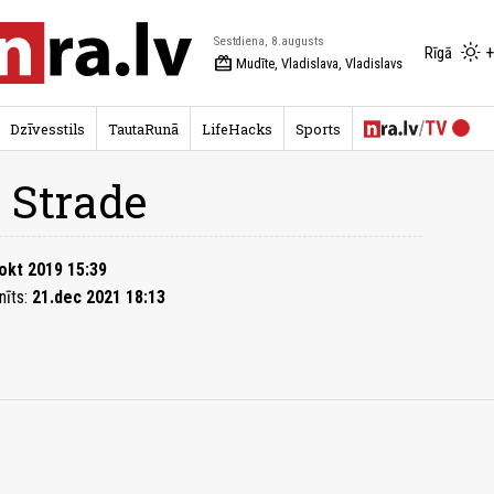
Sestdiena, 8.augusts
+
Rīgā
redeem
Mudīte, Vladislava, Vladislavs
Dzīvesstils
TautaRunā
LifeHacks
Sports
 Strade
okt 2019 15:39
nīts:
21.dec 2021 18:13