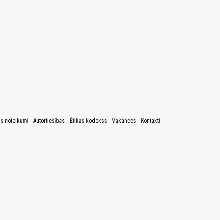
as noteikumi
Autortiesības
Ētikas kodekss
Vakances
Kontakti