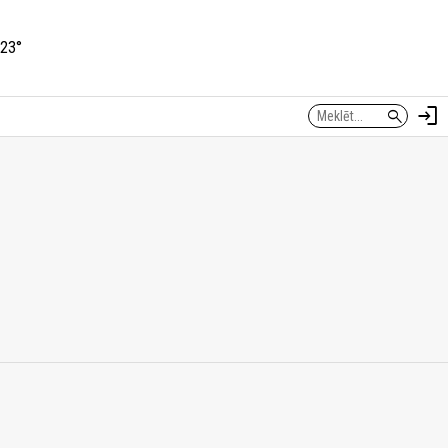
23°
login
search