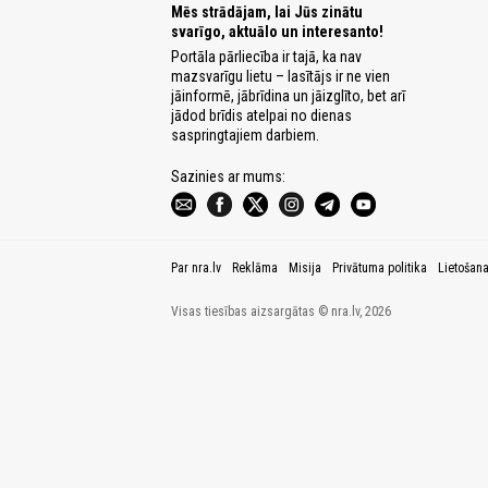
Mēs strādājam, lai Jūs zinātu
svarīgo, aktuālo un interesanto!
Portāla pārliecība ir tajā, ka nav
mazsvarīgu lietu – lasītājs ir ne vien
jāinformē, jābrīdina un jāizglīto, bet arī
jādod brīdis atelpai no dienas
saspringtajiem darbiem.
Sazinies ar mums:
Par nra.lv
Reklāma
Misija
Privātuma politika
Lietošan
Visas tiesības aizsargātas © nra.lv, 2026