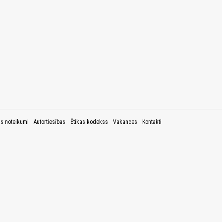
as noteikumi
Autortiesības
Ētikas kodekss
Vakances
Kontakti