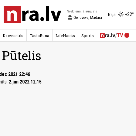
Svētdiena, 9.augusts
+22°
Rīgā
redeem
Genoveva, Madara
Dzīvesstils
TautaRunā
LifeHacks
Sports
 Pūtelis
dec 2021 22:46
nīts:
2.jun 2022 12:15