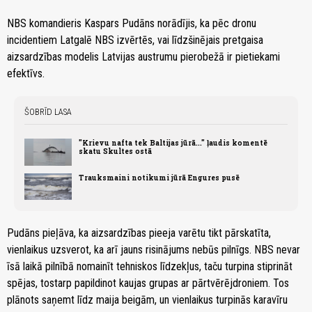
NBS komandieris Kaspars Pudāns norādījis, ka pēc dronu
incidentiem Latgalē NBS izvērtēs, vai līdzšinējais pretgaisa
aizsardzības modelis Latvijas austrumu pierobežā ir pietiekami
efektīvs.
ŠOBRĪD LASA
"Krievu nafta tek Baltijas jūrā..." ļaudis komentē
skatu Skultes ostā
Trauksmaini notikumi jūrā Engures pusē
Pudāns pieļāva, ka aizsardzības pieeja varētu tikt pārskatīta,
vienlaikus uzsverot, ka arī jauns risinājums nebūs pilnīgs. NBS nevar
īsā laikā pilnībā nomainīt tehniskos līdzekļus, taču turpina stiprināt
spējas, tostarp papildinot kaujas grupas ar pārtvērējdroniem. Tos
plānots saņemt līdz maija beigām, un vienlaikus turpinās karavīru