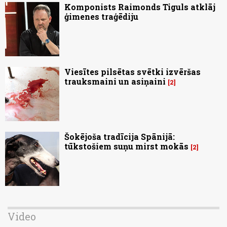
Komponists Raimonds Tiguls atklāj
ģimenes traģēdiju
Viesītes pilsētas svētki izvēršas
trauksmaini un asiņaini
2
Šokējoša tradīcija Spānijā:
tūkstošiem suņu mirst mokās
2
Video