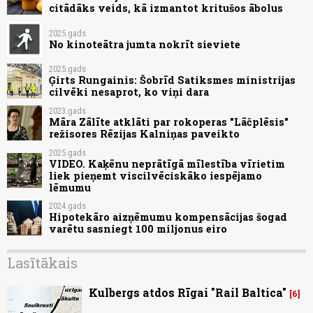
citādāks veids, kā izmantot kritušos ābolus
2025.gads
No kinoteātra jumta nokrīt sieviete
2025.gads
Ģirts Rungainis: Šobrīd Satiksmes ministrijas
cilvēki nesaprot, ko viņi dara
2023.gads
Māra Zālīte atklāti par rokoperas "Lāčplēsis"
režisores Rēzijas Kalniņas paveikto
2025.gads
VIDEO. Kaķēnu neprātīgā mīlestība vīrietim
liek pieņemt viscilvēciskāko iespējamo
lēmumu
2024.gads
Hipotekāro aizņēmumu kompensācijas šogad
varētu sasniegt 100 miljonus eiro
Lasītākais
Kulbergs atdos Rīgai "Rail Baltica"
6