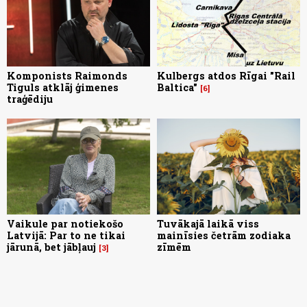
Komponists Raimonds
Kulbergs atdos Rīgai "Rail
Tiguls atklāj ģimenes
Baltica"
6
traģēdiju
Vaikule par notiekošo
Tuvākajā laikā viss
Latvijā: Par to ne tikai
mainīsies četrām zodiaka
jārunā, bet jābļauj
zīmēm
3