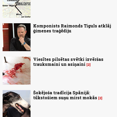
Komponists Raimonds Tiguls atklāj
ģimenes traģēdiju
Viesītes pilsētas svētki izvēršas
trauksmaini un asiņaini
2
Šokējoša tradīcija Spānijā:
tūkstošiem suņu mirst mokās
2