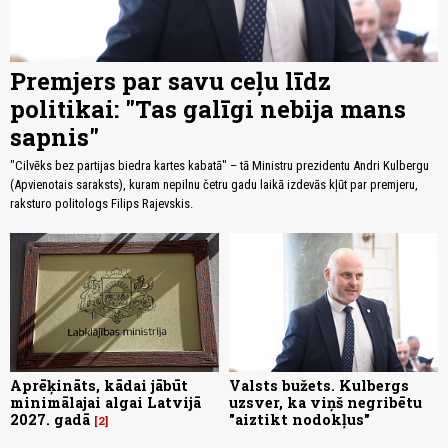
Premjers par savu ceļu līdz
politikai: "Tas galīgi nebija mans
sapnis"
"Cilvēks bez partijas biedra kartes kabatā" – tā Ministru prezidentu Andri Kulbergu
(Apvienotais saraksts), kuram nepilnu četru gadu laikā izdevās kļūt par premjeru,
raksturo politologs Filips Rajevskis.
Aprēķināts, kādai jābūt
Valsts bužets. Kulbergs
minimālajai algai Latvijā
uzsver, ka viņš negribētu
2027. gadā
"aiztikt nodokļus"
2