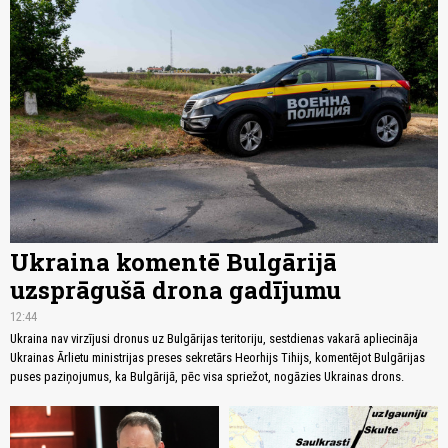
Ukraina komentē Bulgārijā
uzsprāgušā drona gadījumu
12:44
Ukraina nav virzījusi dronus uz Bulgārijas teritoriju, sestdienas vakarā apliecināja
Ukrainas Ārlietu ministrijas preses sekretārs Heorhijs Tihijs, komentējot Bulgārijas
puses paziņojumus, ka Bulgārijā, pēc visa spriežot, nogāzies Ukrainas drons.