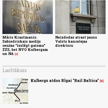
Māris Krautmanis:
Neizdodas atrast jaunu
Sabiedriskais medijs
Valsts kancelejas
cenšas “izslēgt gaismu”
direktoru
ZZS, bet NVO Kulbergam
un NA
1
Lasītākais
Kulbergs atdos Rīgai "Rail Baltica"
6