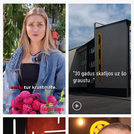
"30 gadus skatījos uz šo
graustu..."
play_circle
volume_mute
SKATĪT VIDEO