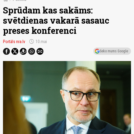
Sprūdam kas sakāms:
svētdienas vakarā sasauc
preses konferenci
schedule
Portāls nra.lv
10.mai
Seko mums Google