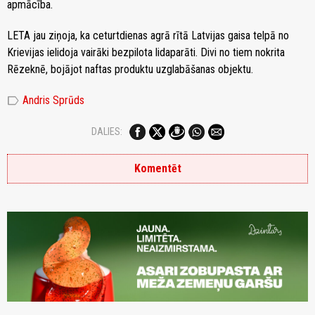
apmācība.
LETA jau ziņoja, ka ceturtdienas agrā rītā Latvijas gaisa telpā no
Krievijas ielidoja vairāki bezpilota lidaparāti. Divi no tiem nokrita
Rēzeknē, bojājot naftas produktu uzglabāšanas objektu.
label
Andris Sprūds
DALIES:
Komentēt