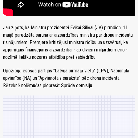
Jau ziņots, ka Ministru prezidentei Evikai Siliņai (JV) pirmdien, 11.
maijā paredzēta saruna ar aizsardzības ministru par dronu incidentu
risinājumiem. Premjere kritizējusi ministra rīcību un uzsvērusi, ka
apjomīgais finansējums aizsardzībai - ap diviem miljardiem eiro -
nozīmē lielāku nozares atbildību pret sabiedrību.
Opozīcijā esošās partijas "Latvija pirmajā vietā" (LPV), Nacionālā
apvienība (NA) un "Apvienotais saraksts" pēc dronu incidenta
Rēzeknē nolēmušas pieprasīt Sprūda demisiju.