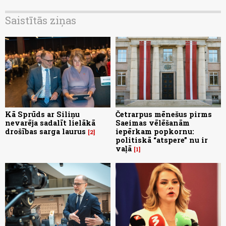
Saistītās ziņas
Kā Sprūds ar Siliņu
Četrarpus mēnešus pirms
nevarēja sadalīt lielākā
Saeimas vēlēšanām
drošības sarga laurus
iepērkam popkornu:
2
politiskā “atspere” nu ir
vaļā
1