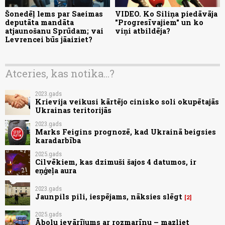
Šonedēļ lems par Saeimas
VIDEO. Ko Siliņa piedāvāja
deputāta mandāta
"Progresīvajiem" un ko
atjaunošanu Sprūdam; vai
viņi atbildēja?
Levrencei būs jāaiziet?
Atceries, kas notika...?
2023.gads
Krievija veikusi kārtējo cinisko soli okupētajās
Ukrainas teritorijās
2023.gads
Marks Feigins prognozē, kad Ukrainā beigsies
karadarbība
2025.gads
Cilvēkiem, kas dzimuši šajos 4 datumos, ir
eņģeļa aura
2023.gads
Jaunpils pili, iespējams, nāksies slēgt
2
2025.gads
Ābolu ievārījums ar rozmarīnu – mazliet