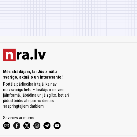
Mēs strādājam, lai Jūs zinātu
svarīgo, aktuālo un interesanto!
Portāla pārliecība ir tajā, ka nav
mazsvarīgu lietu – lasītājs ir ne vien
jāinformē, jābrīdina un jāizglīto, bet arī
jādod brīdis atelpai no dienas
saspringtajiem darbiem.
Sazinies ar mums: