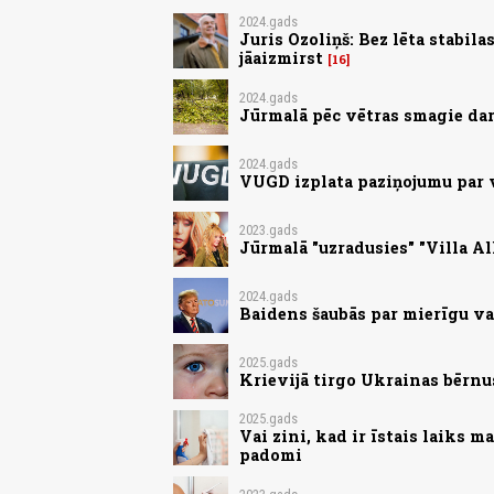
2024.gads
Juris Ozoliņš: Bez lēta stabil
jāaizmirst
16
2024.gads
Jūrmalā pēc vētras smagie dar
2024.gads
VUGD izplata paziņojumu par
2023.gads
Jūrmalā "uzradusies" "Villa Al
2024.gads
Baidens šaubās par mierīgu va
2025.gads
Krievijā tirgo Ukrainas bērnu
2025.gads
Vai zini, kad ir īstais laiks 
padomi