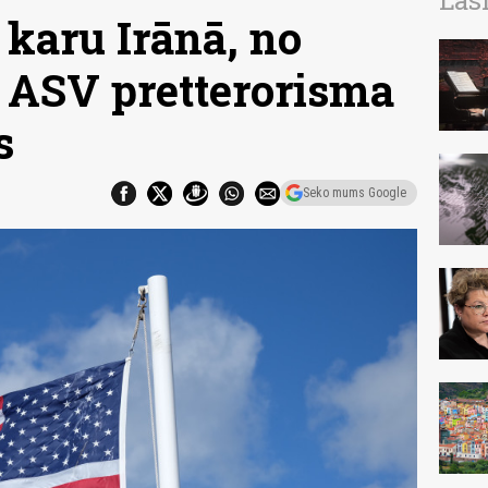
Las
t karu Irānā, no
 ASV pretterorisma
s
Seko mums Google