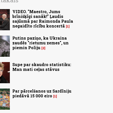
ītākais
VIDEO. "Maestro, Jums
brīnišķīgi sanāk!" Ļaudis
sajūsmā par Raimonda Paula
negaidīto rīcību koncertā
1
Putins paziņo, ka Ukraina
zaudēs "rietumu zemes", un
piemin Poliju
2
Supe par skaudro statistiku:
Man mati ceļas stāvus
Par pārcelšanos uz Sardīniju
piedāvā 15 000 eiro
1