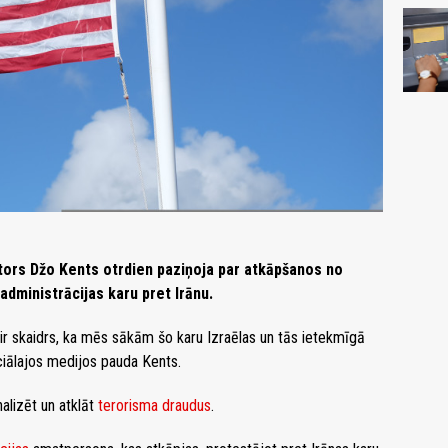
tors Džo Kents otrdien paziņoja par atkāpšanos no
administrācijas karu pret Irānu.
 ir skaidrs, ka mēs sākām šo karu Izraēlas un tās ietekmīgā
ciālajos medijos pauda Kents.
alizēt un atklāt
terorisma draudus
.