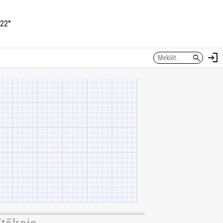
22°
login
search