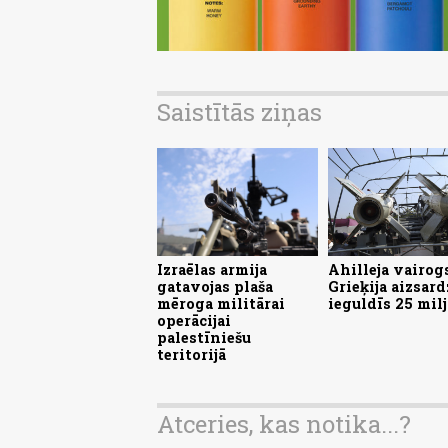
Saistītās ziņas
Izraēlas armija
Ahilleja vairog
gatavojas plaša
Grieķija aizsard
mēroga militārai
ieguldīs 25 mil
operācijai
palestīniešu
teritorijā
Atceries, kas notika...?