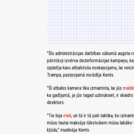
"Šīs administrācijas darbības sākumā augsta 
pārstāvji izvērsa dezinformācijas kampaņu, kas
izplatīja karu atbalstošu noskaņojumu, lai veic
Trampa, paziņojumā norādīja Kents.
"Šī atbalss kamera tika izmantota, lai jūs
maldi
ka gadījumā, ja jūs tagad uzbruksiet, ir skaidr
direktors.
"Tie bija
meli
, un tā ir tā pati taktika, ko izman
mūsu tautai maksāja tūkstošiem mūsu labāko vī
kļūdu," mudināja Kents.