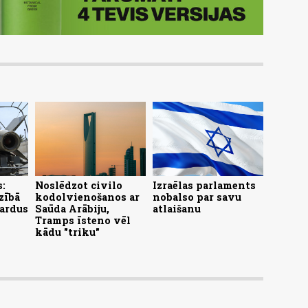
s:
Noslēdzot civilo
Izraēlas parlaments
zībā
kodolvienošanos ar
nobalso par savu
jardus
Saūda Arābiju,
atlaišanu
Tramps īsteno vēl
kādu "triku"