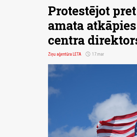
Protestējot pre
amata atkāpies
centra direktor
schedule
Ziņu aģentūra LETA
17.mar