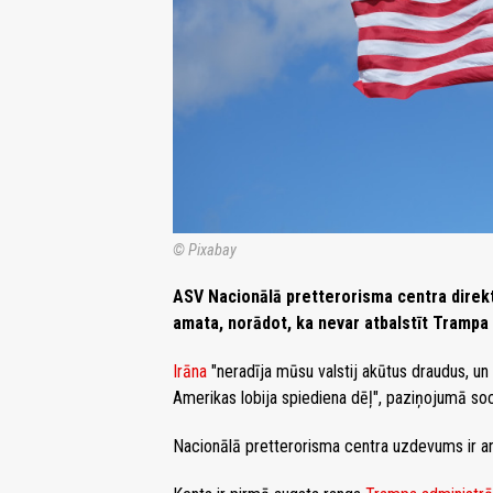
© Pixabay
ASV Nacionālā pretterorisma centra direk
amata, norādot, ka nevar atbalstīt Trampa 
Irāna
"neradīja mūsu valstij akūtus draudus, un
Amerikas lobija spiediena dēļ", paziņojumā so
Nacionālā pretterorisma centra uzdevums ir an