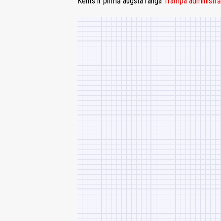
Kents ir pirmā augsta ranga
Trampa administrā