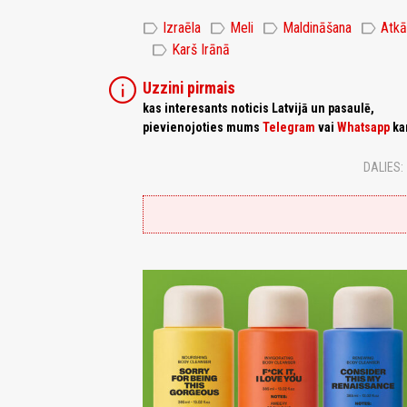
label
label
label
label
Izraēla
Meli
Maldināšana
Atk
label
Karš Irānā
info
Uzzini pirmais
kas interesants noticis Latvijā un pasaulē,
pievienojoties mums
Telegram
vai
Whatsapp
ka
DALIES: