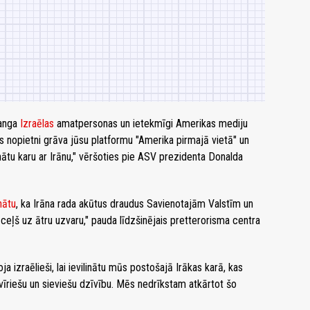
ranga
Izraēlas
amatpersonas un ietekmīgi Amerikas mediju
 nopietni grāva jūsu platformu "Amerika pirmajā vietā" un
inātu karu ar Irānu," vēršoties pie ASV prezidenta Donalda
nātu
, ka Irāna rada akūtus draudus Savienotajām Valstīm un
s ceļš uz ātru uzvaru," pauda līdzšinējais pretterorisma centra
toja izraēlieši, lai ievilinātu mūs postošajā Irākas karā, kas
riešu un sieviešu dzīvību. Mēs nedrīkstam atkārtot šo