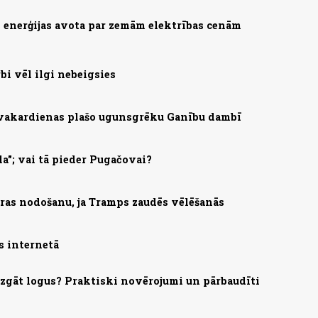
as enerģijas avota par zemām elektrības cenām
bi vēl ilgi nebeigsies
 vakardienas plašo ugunsgrēku Ganību dambī
la"; vai tā pieder Pugačovai?
ras nodošanu, ja Tramps zaudēs vēlēšanās
s internetā
mazgāt logus? Praktiski novērojumi un pārbaudīti