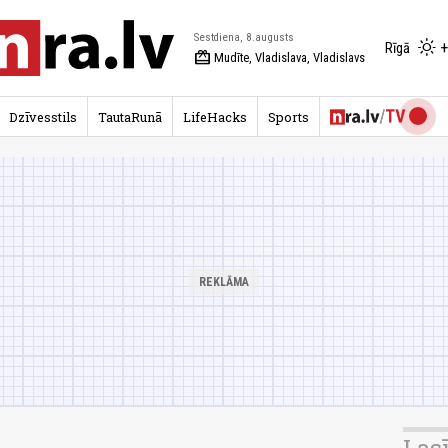
Sestdiena, 8.augusts
+
Rīgā
redeem
Mudīte, Vladislava, Vladislavs
Dzīvesstils
TautaRunā
LifeHacks
Sports