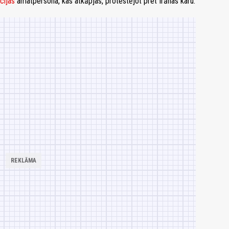
cijas
amatpersona, kas atkāpjas, protestējot pret Irānas karu.