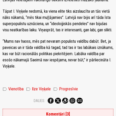
Tāpat I. Viņķele nedomā, ka viena elite tiks aizslaucīta un tās vietā
nāks nākamā, “mēs tikai muļļājamies”. Latvijā nav bijis arī tāda īsta
superpopulistu uznāciena, un “ideoloģiskās pendeles” nav bijušas
visu neatkarības laiku. Viņasprāt, tas ir interesanti, gan labi, gan slikti.
“Mums nav haoss, mēs pat nevaram populistu valdību dabūt. Bet, ja
paveicas un ir tāda valdība kā tagad, tad tas ir tas labākais iznākums,
kas var būt racionālās politikas piekritējiem. Labāka valdība par
esošo nākamajā Saeimā nav iespējama, nevar būt,” ir pārliecināta I.
Viņķele.
label
label
label
Vienotība
Ilze Viņķele
Progresīvie
DALIES:
Komentāri [3]