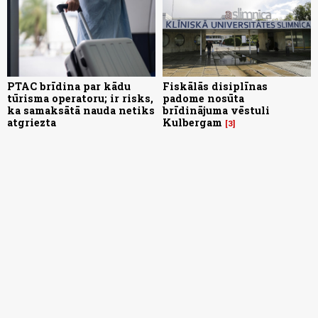
PTAC brīdina par kādu
Fiskālās disiplīnas
tūrisma operatoru; ir risks,
padome nosūta
ka samaksātā nauda netiks
brīdinājuma vēstuli
atgriezta
Kulbergam
3