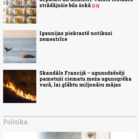
strādājošie būs šokā
12
Igaunijas piekrastē notikusi
zemestrīce
Skandāls Francijā – ugunsdzēsēji
pametuši ciematu meža ugunsgrēka
varā, lai glābtu miljonāru mājas
Politika