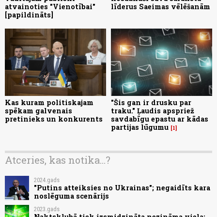
atvainoties "Vienotībai"
līderus Saeimas vēlēšanām
[papildināts]
Kas kuram politiskajam
"Šis gan ir drusku par
spēkam galvenais
traku." Ļaudis apspriež
pretinieks un konkurents
savdabīgu epastu ar kādas
partijas lūgumu
1
Atceries, kas notika...?
2024.gads
"Putins atteiksies no Ukrainas"; negaidīts kara
noslēguma scenārijs
2023.gads
Naktsklubā tiek izsmidzināta nezināma viela;