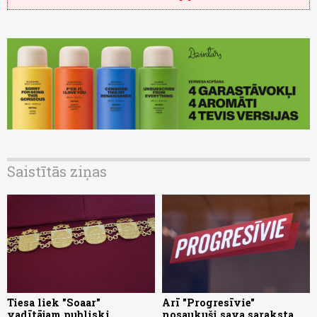
Saistītās ziņas
Tiesa liek "Soaar"
Arī "Progresīvie"
vadītājam publiski
nosaukuši sava saraksta