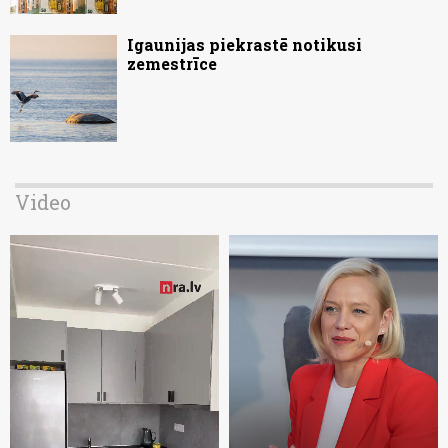
Igaunijas piekrastē notikusi
zemestrīce
Video