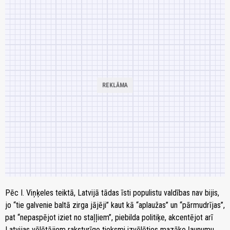
Pēc I. Viņķeles teiktā, Latvijā tādas īsti populistu valdības nav bijis,
jo “tie galvenie baltā zirga jājēji” kaut kā “aplaužas” un “pārmudrījas”,
pat “nepaspējot iziet no staļļiem”, piebilda politiķe, akcentējot arī
Latvijas vēlētājiem raksturīgo tieksmi izvēlēties mazāko ļaunumu.