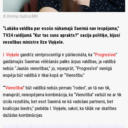
© Dmitrijs Suļžics/MN
“Labāka valdība par esošo nākamajā Saeimā nav iespējama,”
TV24 raidījumā “Kur tas suns aprakts?” sacīja politiķe, bijusī
veselības ministre Ilze Viņķele.
I. Viņķele
gandrīz simtprocentīgi ir pārliecināta, ka “
Progresīvie
”
gaidāmajās Saeimas vēlēšanās paliks ārpus valdības, ja valdībā
nebūs “Jaunās vienotības,” jo, viņasprāt, “Progresīvo” vienīgā
iespēja būt valdībā ir tikai kopā ar “Vienotību.”
““
Vienotībai
” būt valdībā nebūs pirmais “rodeo”, un tā nav tik,
manuprāt, neiespējama kombinācija, ka “Vienotība” varbūt ne ar tik
izcilu rezultātu, bet esot Saeimā ne kā vadošais partneris, bet
koalīcijas biedrs,” piebilda I. Viņķele, sakot, ka tālāk var skatīties
dažādas kombinācijas.