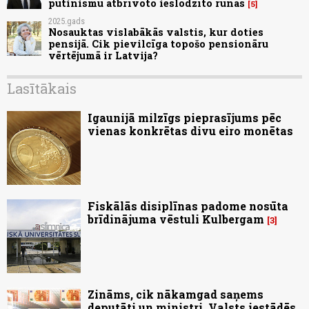
putinismu atbrīvoto ieslodzīto runās
5
2025.gads
Nosauktas vislabākās valstis, kur doties
pensijā. Cik pievilcīga topošo pensionāru
vērtējumā ir Latvija?
Lasītākais
Igaunijā milzīgs pieprasījums pēc
vienas konkrētas divu eiro monētas
Fiskālās disiplīnas padome nosūta
brīdinājuma vēstuli Kulbergam
3
Zināms, cik nākamgad saņems
deputāti un ministri. Valsts iestādēs