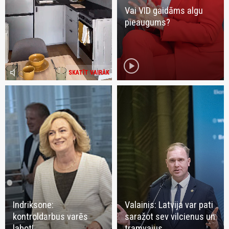
Vai VID gaidāms algu
pieaugums?
play_circle
volume_mute
SKATĪT VAIRĀK
Indriksone:
Valainis: Latvija var pati
kontroldarbus varēs
saražot sev vilcienus un
labot!
tramvajus