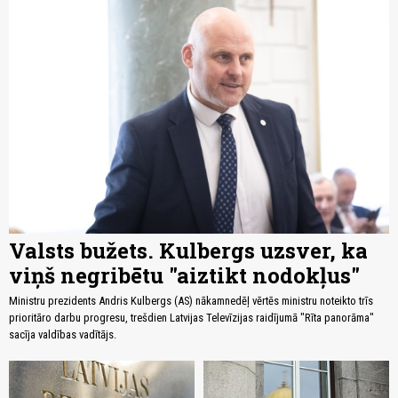
Valsts bužets. Kulbergs uzsver, ka
viņš negribētu "aiztikt nodokļus"
Ministru prezidents Andris Kulbergs (AS) nākamnedēļ vērtēs ministru noteikto trīs
prioritāro darbu progresu, trešdien Latvijas Televīzijas raidījumā "Rīta panorāma"
sacīja valdības vadītājs.