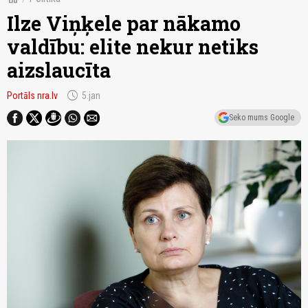
Ilze Viņķele par nākamo
valdību: elite nekur netiks
aizslaucīta
schedule
Portāls nra.lv
5.jan
Seko mums Google