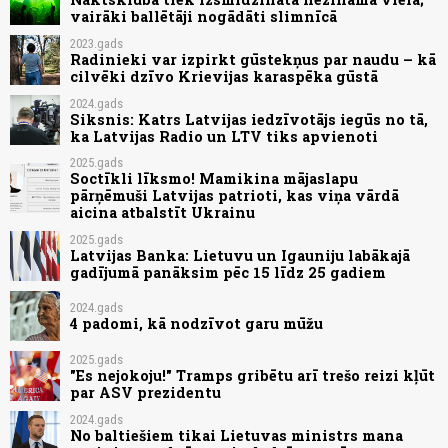
vairāki ballētāji nogādāti slimnīcā
2023.gads
Radinieki var izpirkt gūstekņus par naudu – kā
cilvēki dzīvo Krievijas karaspēka gūstā
2024.gads
Siksnis: Katrs Latvijas iedzīvotājs iegūs no tā,
ka Latvijas Radio un LTV tiks apvienoti
2025.gads
Soctīkli līksmo! Mamikina mājaslapu
pārņēmuši Latvijas patrioti, kas viņa vārdā
aicina atbalstīt Ukrainu
2025.gads
Latvijas Banka: Lietuvu un Igauniju labākajā
gadījumā panāksim pēc 15 līdz 25 gadiem
2024.gads
4 padomi, kā nodzīvot garu mūžu
2025.gads
"Es nejokoju!" Tramps gribētu arī trešo reizi kļūt
par ASV prezidentu
2024.gads
No baltiešiem tikai Lietuvas ministrs mana