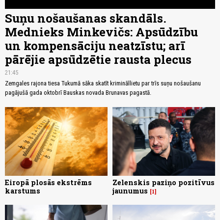
Suņu nošaušanas skandāls.
Mednieks Minkevičs: Apsūdzību
un kompensāciju neatzīstu; arī
pārējie apsūdzētie rausta plecus
21:45
Zemgales rajona tiesa Tukumā sāka skatīt krimināllietu par trīs suņu nošaušanu
pagājušā gada oktobrī Bauskas novada Brunavas pagastā.
Eiropā plosās ekstrēms
Zelenskis paziņo pozitīvus
karstums
jaunumus
1