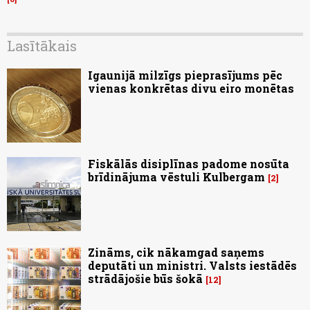
Lasītākais
Igaunijā milzīgs pieprasījums pēc
vienas konkrētas divu eiro monētas
Fiskālās disiplīnas padome nosūta
brīdinājuma vēstuli Kulbergam
2
Zināms, cik nākamgad saņems
deputāti un ministri. Valsts iestādēs
strādājošie būs šokā
12