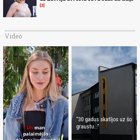
2
Video
"30 gadus skatījos uz šo
graustu..."