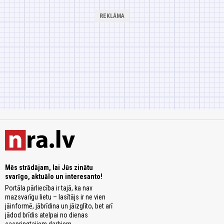
Mēs strādājam, lai Jūs zinātu
svarīgo, aktuālo un interesanto!
Portāla pārliecība ir tajā, ka nav
mazsvarīgu lietu – lasītājs ir ne vien
jāinformē, jābrīdina un jāizglīto, bet arī
jādod brīdis atelpai no dienas