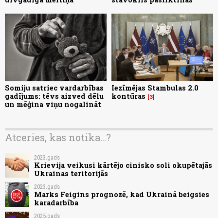
Somiju satriec vardarbības
Iezīmējas Stambulas 2.0
gadījums: tēvs aizved dēlu
kontūras
3
un mēģina viņu nogalināt
Atceries, kas notika...?
2023.gads
Krievija veikusi kārtējo cinisko soli okupētajās
Ukrainas teritorijās
2023.gads
Marks Feigins prognozē, kad Ukrainā beigsies
karadarbība
2025.gads