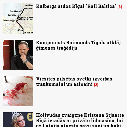
Kulbergs atdos Rīgai "Rail Baltica"
8
Komponists Raimonds Tiguls atklāj
ģimenes traģēdiju
Viesītes pilsētas svētki izvēršas
trauksmaini un asiņaini
2
Holivudas zvaigzne Kristena Stjuarte
Rīgā ieradās ar privāto lidmašīnu, lai
uz Latviju atvestu savu suni un kaķi