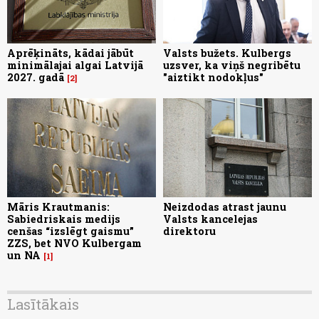
Aprēķināts, kādai jābūt
Valsts bužets. Kulbergs
minimālajai algai Latvijā
uzsver, ka viņš negribētu
2027. gadā
"aiztikt nodokļus"
2
Māris Krautmanis:
Neizdodas atrast jaunu
Sabiedriskais medijs
Valsts kancelejas
cenšas “izslēgt gaismu”
direktoru
ZZS, bet NVO Kulbergam
un NA
1
Lasītākais