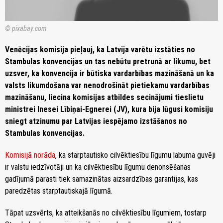
© pixabay.com
Venēcijas komisija pieļauj, ka Latvija varētu izstāties no
Stambulas konvencijas un tas nebūtu pretrunā ar likumu, bet
uzsver, ka konvencija ir būtiska vardarbības mazināšanā un ka
valsts likumdošana var nenodrošināt pietiekamu vardarbības
mazināšanu, liecina komisijas atbildes secinājumi tieslietu
ministrei Inesei Lībiņai-Egnerei (JV), kura bija lūgusi komisiju
sniegt atzinumu par Latvijas iespējamo izstāšanos no
Stambulas konvencijas.
Komisijā norāda
, ka starptautisko cilvēktiesību līgumu labuma guvēji
ir valstu iedzīvotāji un ka cilvēktiesību līgumu denonsēšanas
gadījumā parasti tiek samazinātas aizsardzības garantijas, kas
paredzētas starptautiskajā līgumā.
Tāpat uzsvērts, ka atteikšanās no cilvēktiesību līgumiem, tostarp