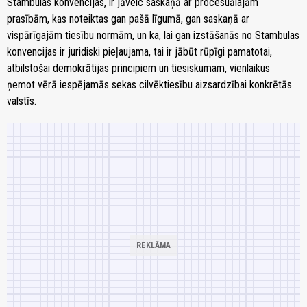
Stambulas konvencijas, ir jāveic saskaņā ar procesuālajām
prasībām, kas noteiktas gan pašā līgumā, gan saskaņā ar
vispārīgajām tiesību normām, un ka, lai gan izstāšanās no Stambulas
konvencijas ir juridiski pieļaujama, tai ir jābūt rūpīgi pamatotai,
atbilstošai demokrātijas principiem un tiesiskumam, vienlaikus
ņemot vērā iespējamās sekas cilvēktiesību aizsardzībai konkrētās
valstīs.