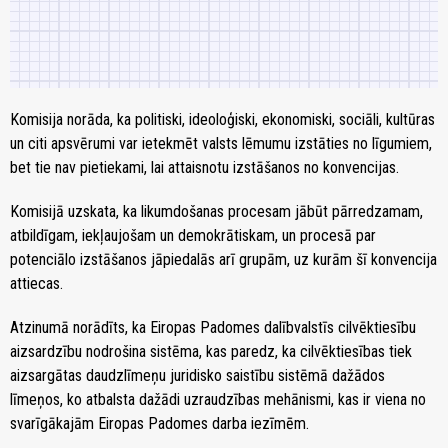
Komisija norāda, ka politiski, ideoloģiski, ekonomiski, sociāli, kultūras
un citi apsvērumi var ietekmēt valsts lēmumu izstāties no līgumiem,
bet tie nav pietiekami, lai attaisnotu izstāšanos no konvencijas.
Komisijā uzskata, ka likumdošanas procesam jābūt pārredzamam,
atbildīgam, iekļaujošam un demokrātiskam, un procesā par
potenciālo izstāšanos jāpiedalās arī grupām, uz kurām šī konvencija
attiecas.
Atzinumā norādīts, ka Eiropas Padomes dalībvalstīs cilvēktiesību
aizsardzību nodrošina sistēma, kas paredz, ka cilvēktiesības tiek
aizsargātas daudzlīmeņu juridisko saistību sistēmā dažādos
līmeņos, ko atbalsta dažādi uzraudzības mehānismi, kas ir viena no
svarīgākajām Eiropas Padomes darba iezīmēm.