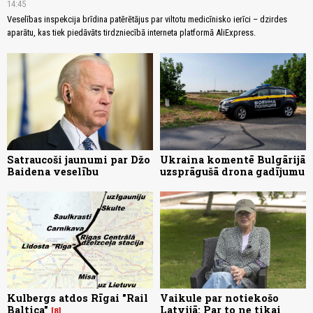
14:45
Veselības inspekcija brīdina patērētājus par viltotu medicīnisko ierīci – dzirdes
aparātu, kas tiek piedāvāts tirdzniecībā interneta platformā AliExpress.
Satraucoši jaunumi par Džo
Ukraina komentē Bulgārijā
Baidena veselību
uzsprāgušā drona gadījumu
Kulbergs atdos Rīgai "Rail
Vaikule par notiekošo
Baltica"
Latvijā: Par to ne tikai
8