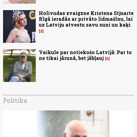
Holivudas zvaigzne Kristena Stjuarte
Rīgā ieradās ar privāto lidmašīnu, lai
uz Latviju atvestu savu suni un kaķi
2
Vaikule par notiekošo Latvijā: Par to
ne tikai jārunā, bet jābļauj
6
Politika