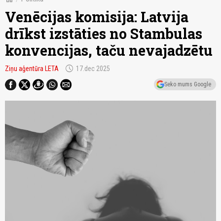
Venēcijas komisija: Latvija
drīkst izstāties no Stambulas
konvencijas, taču nevajadzētu
schedule
Ziņu aģentūra LETA
17.dec 2025
Seko mums Google