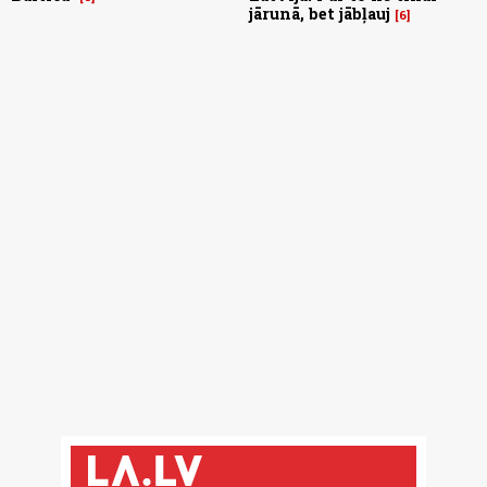
jārunā, bet jābļauj
6