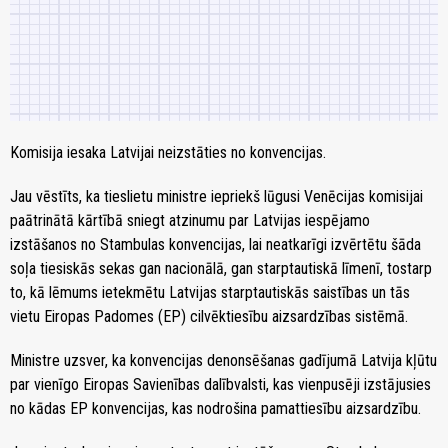
Komisija iesaka Latvijai neizstāties no konvencijas.
Jau vēstīts, ka tieslietu ministre iepriekš lūgusi Venēcijas komisijai
paātrinātā kārtībā sniegt atzinumu par Latvijas iespējamo
izstāšanos no Stambulas konvencijas, lai neatkarīgi izvērtētu šāda
soļa tiesiskās sekas gan nacionālā, gan starptautiskā līmenī, tostarp
to, kā lēmums ietekmētu Latvijas starptautiskās saistības un tās
vietu Eiropas Padomes (EP) cilvēktiesību aizsardzības sistēmā.
Ministre uzsver, ka konvencijas denonsēšanas gadījumā Latvija kļūtu
par vienīgo Eiropas Savienības dalībvalsti, kas vienpusēji izstājusies
no kādas EP konvencijas, kas nodrošina pamattiesību aizsardzību.