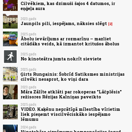
Cilvēkiem, kas dzimuši šajos 4 datumos, ir
eņģeļa aura
2023.gads
Jaunpils pili, iespējams, nāksies slēgt
2
2025.gads
Ābolu ievārījums ar rozmarīnu – mazliet
citādāks veids, kā izmantot kritušos ābolus
2025.gads
No kinoteātra jumta nokrīt sieviete
2025.gads
Ģirts Rungainis: Šobrīd Satiksmes ministrijas
cilvēki nesaprot, ko viņi dara
2023.gads
Māra Zālīte atklāti par rokoperas "Lāčplēsis"
režisores Rēzijas Kalniņas paveikto
2025.gads
VIDEO. Kaķēnu neprātīgā mīlestība vīrietim
liek pieņemt viscilvēciskāko iespējamo
lēmumu
2024.gads
Hipotekāro aizņēmumu kompensācijas šogad