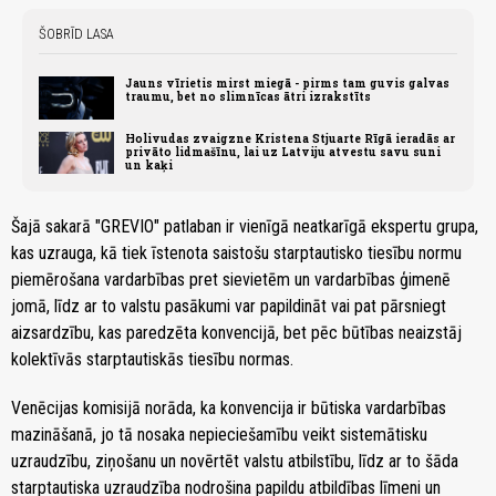
ŠOBRĪD LASA
Jauns vīrietis mirst miegā - pirms tam guvis galvas
traumu, bet no slimnīcas ātri izrakstīts
Holivudas zvaigzne Kristena Stjuarte Rīgā ieradās ar
privāto lidmašīnu, lai uz Latviju atvestu savu suni
un kaķi
Šajā sakarā "GREVIO" patlaban ir vienīgā neatkarīgā ekspertu grupa,
kas uzrauga, kā tiek īstenota saistošu starptautisko tiesību normu
piemērošana vardarbības pret sievietēm un vardarbības ģimenē
jomā, līdz ar to valstu pasākumi var papildināt vai pat pārsniegt
aizsardzību, kas paredzēta konvencijā, bet pēc būtības neaizstāj
kolektīvās starptautiskās tiesību normas.
Venēcijas komisijā norāda, ka konvencija ir būtiska vardarbības
mazināšanā, jo tā nosaka nepieciešamību veikt sistemātisku
uzraudzību, ziņošanu un novērtēt valstu atbilstību, līdz ar to šāda
starptautiska uzraudzība nodrošina papildu atbildības līmeni un