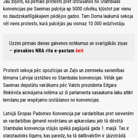
Jau ziņots, ka pirmais protests pret izstāšanos no Stambulas
konvencijas pie Saeimas pulcēja ap 5000 cilvēku, kļūstot par vienu
no daudzskaitlīgākajiem pēdējos gados. Tam Doma laukumā sekoja
vēl viens protests, kurā pulcējās jau vismaz 10 000 iedzīvotāju.
Uzzini pirmais dienas galvenos notikumus un svarīgākās ziņas
—
piesakies NRA rīta e-pastam
šeit
Protesti sekoja pēc opozīcijas un Zaļo un zemnieku savienības
lēmuma Latvijai izstāties no Stambulas konvencijas. Vēlāk gan
Saeimas deputātu vairākums pēc Valsts prezidenta Edgara
Rinkēviča aicinājuma nolēma uz šī parlamenta sasaukuma laiku atlikt
lemšanu par iespējamo izstāšanos no konvencijas.
Latvijā Eiropas Padomes Konvencija par vardarbības pret sievietēm
un vardarbības ģimenē novēršanu un apkarošanu jeb tā dēvētā
Stambulas konvencija stājās spēkā pagājušā gada 1. maijā. Tas ir
starptautisks līgums, kas paredz, ka tā dalībvalstīm ir jāizstrādā