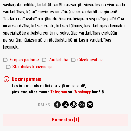
saskaņota politika, lai labāk varētu aizsargāt sievietes no visu veidu
vardarbības, kā arī sievietes un vīriešus no vardarbības ģimenē.
Tostarp dalībvalstīm ir jānodrošina cietušajiem vispusīga palīdzība
un aizsardzība, krīzes centri, krīzes tālrunis, kas darbojas diennakti,
specializētie atbalsta centri no seksuālas vardarbības cietušām
personām, jāaizsargā un jāatbalsta bērni, kas ir vardarbības
liecinieki.
label
label
label
Eiropas padome
Vardarbība
Cilvēktiesības
label
Stambulas konvencija
info
Uzzini pirmais
kas interesants noticis Latvijā un pasaulē,
pievienojoties mums
Telegram
vai
Whatsapp
kanālā
DALIES:
Komentāri [1]