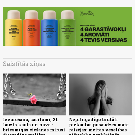
Saistītās ziņas
Izvarošana, sasitumi, 21
Nepilngadīgo brutāli
lauzts kauls un nāve -
piekautās pusaudzes māte
briesmīgās ciešanās mirusi
raizējas: meitas veselības
divgadīga meitiņa
stāvoklis pasliktinās