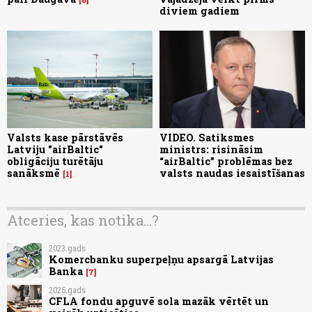
diviem gadiem
Valsts kase pārstāvēs
VIDEO. Satiksmes
Latviju "airBaltic"
ministrs: risināsim
obligāciju turētāju
“airBaltic” problēmas bez
sanāksmē
valsts naudas iesaistīšanas
1
Atceries, kas notika...?
2023.gads
Komercbanku superpeļņu apsargā Latvijas
Banka
7
2025.gads
CFLA fondu apguvē sola mazāk vērtēt un