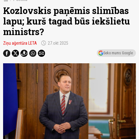
Kozlovskis paņēmis slimības
lapu; kurš tagad būs iekšlietu
ministrs?
schedule
Ziņu aģentūra LETA
27.okt 2025
Seko mums Google