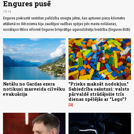
Engures pusē
19:14
Engures piekrastē sestdien palīdzība sniegta jahtai, kas aptuveni piecu kilometru
attālumā no Bērzciema bija zaudējusi vadības spējas pēc masta nolūšanas,
sociālajos tīklos informē Engures brīvprātīgo ugunsdzēsēju biedrība (Engures BUB).
Netālu no Gardas ezera
"Prieks maksāt nodokļus."
notikusi masveida cilvēku
Sabiedrība sašutusi: valsts
evakuācija
pārvaldē strādājošie trīs
dienas spēlējās ar "Lego"?
2