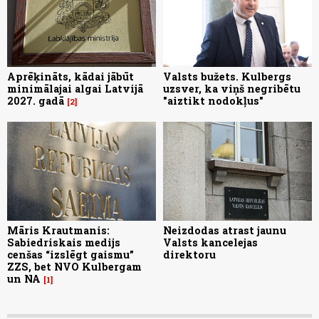
Aprēķināts, kādai jābūt
Valsts bužets. Kulbergs
minimālajai algai Latvijā
uzsver, ka viņš negribētu
2027. gadā
"aiztikt nodokļus"
2
Māris Krautmanis:
Neizdodas atrast jaunu
Sabiedriskais medijs
Valsts kancelejas
cenšas “izslēgt gaismu”
direktoru
ZZS, bet NVO Kulbergam
un NA
1