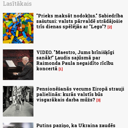
Lasītākais
"Prieks maksāt nodokļus." Sabiedrība
sašutusi: valsts pārvaldē strādājošie
trīs dienas spēlējās ar "Lego"?
2
VIDEO. "Maestro, Jums brīnišķīgi
sanāk!" Ļaudis sajūsmā par
Raimonda Paula negaidīto rīcību
koncertā
1
Pensionēšanās vecums Eiropā strauji
palielinās: kurās valstīs būs
visgarākais darba mūžs?
3
Putins paziņo, ka Ukraina zaudēs