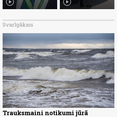
play_circle
play_circle
Svarīgākais
Trauksmaini notikumi jūrā