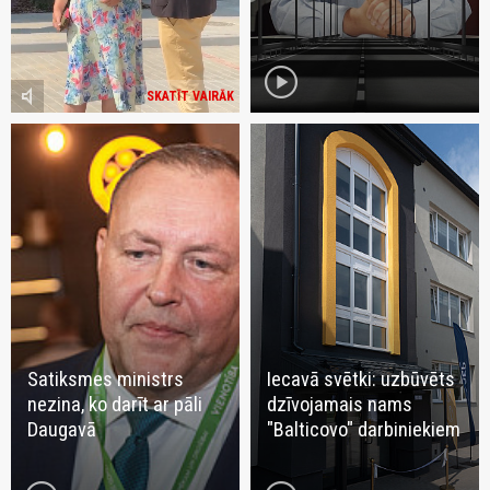
play_circle
volume_mute
SKATĪT VAIRĀK
Satiksmes ministrs
Iecavā svētki: uzbūvēts
nezina, ko darīt ar pāli
dzīvojamais nams
Daugavā
"Balticovo" darbiniekiem