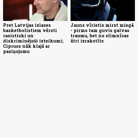
Pret Latvijas izlases
Jauns vīrietis mirst miegā
basketbolistiem vērsti
- pirms tam guvis galvas
rasistiski un
traumu, bet no slimnīcas
diskriminējoši izteikumi;
ātri izrakstīts
Cipruss nāk klajā ar
paziņojumu