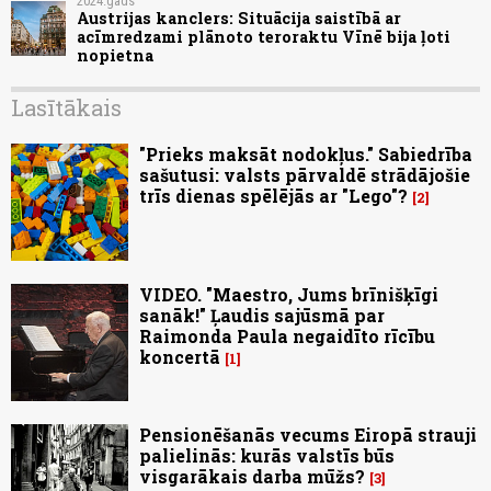
2024.gads
Austrijas kanclers: Situācija saistībā ar
acīmredzami plānoto teroraktu Vīnē bija ļoti
nopietna
Lasītākais
"Prieks maksāt nodokļus." Sabiedrība
sašutusi: valsts pārvaldē strādājošie
trīs dienas spēlējās ar "Lego"?
2
VIDEO. "Maestro, Jums brīnišķīgi
sanāk!" Ļaudis sajūsmā par
Raimonda Paula negaidīto rīcību
koncertā
1
Pensionēšanās vecums Eiropā strauji
palielinās: kurās valstīs būs
visgarākais darba mūžs?
3