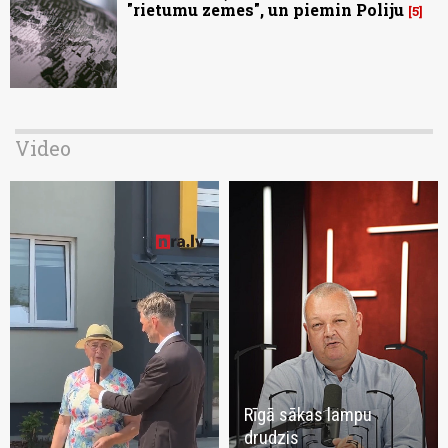
"rietumu zemes", un piemin Poliju
5
Video
Rīgā sākas lampu
drudzis