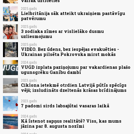
vairāk uzticēties
2025.gads
Lielbritānija sāk atteikt ukraiņiem pastāvīgu
patvērumu
2025.gads
3 zodiaka zīmes ar vislielāko dusmu
uzliesmojumu
2025.gads
VIDEO. Bez ūdens, bez iespējas evakuēties -
Ukrainas pilsēta Pokrovska mirst mokās
2024.gads
VUGD izplata paziņojumu par vakardienas plašo
ugunsgrēku Ganību dambī
2023.gads
Ciklona ietekmē otrdien Latvijā pūtīs spēcīgs
vējš; izsludināts dzeltenās krāsas brīdinājums
2023.gads
7 padomi sirds labsajūtai vasaras laikā
2024.gads
Kā īstenot sapņus realitātē? Viss, kas mums
jāzina par 8. augusta nozīmi