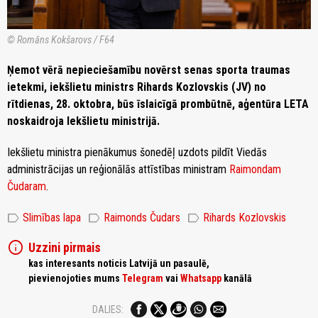
© Romāns Kokšarovs / F64
Ņemot vērā nepieciešamību novērst senas sporta traumas
ietekmi, iekšlietu ministrs Rihards Kozlovskis (JV) no
rītdienas, 28. oktobra, būs īslaicīgā prombūtnē, aģentūra LETA
noskaidroja Iekšlietu ministrijā.
Iekšlietu ministra pienākumus šonedēļ uzdots pildīt Viedās
administrācijas un reģionālās attīstības ministram
Raimondam
Čudaram
.
label
label
label
Slimības lapa
Raimonds Čudars
Rihards Kozlovskis
info
Uzzini pirmais
kas interesants noticis Latvijā un pasaulē,
pievienojoties mums
Telegram
vai
Whatsapp
kanālā
DALIES: