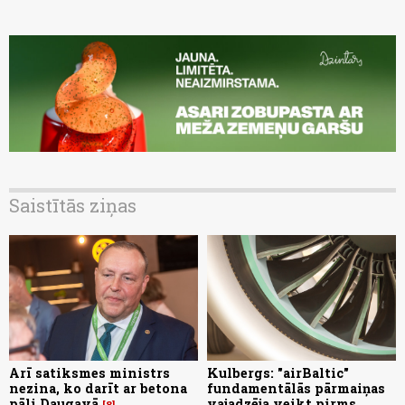
Saistītās ziņas
Arī satiksmes ministrs
Kulbergs: "airBaltic"
nezina, ko darīt ar betona
fundamentālās pārmaiņas
pāli Daugavā
vajadzēja veikt pirms
8