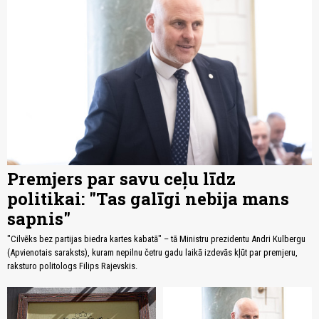
Premjers par savu ceļu līdz
politikai: "Tas galīgi nebija mans
sapnis"
"Cilvēks bez partijas biedra kartes kabatā" – tā Ministru prezidentu Andri Kulbergu
(Apvienotais saraksts), kuram nepilnu četru gadu laikā izdevās kļūt par premjeru,
raksturo politologs Filips Rajevskis.