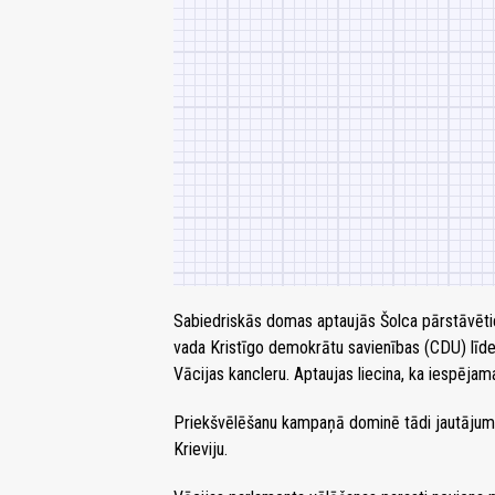
Sabiedriskās domas aptaujās Šolca pārstāvētie
vada Kristīgo demokrātu savienības (CDU) līde
Vācijas kancleru. Aptaujas liecina, ka iespējama
Priekšvēlēšanu kampaņā dominē tādi jautājumi 
Krieviju.