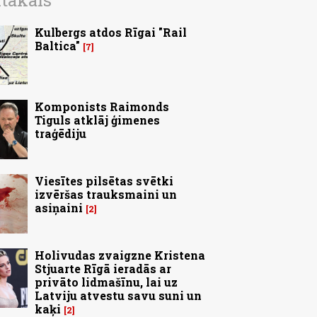
ītākais
Kulbergs atdos Rīgai "Rail
Baltica"
7
Komponists Raimonds
Tiguls atklāj ģimenes
traģēdiju
Viesītes pilsētas svētki
izvēršas trauksmaini un
asiņaini
2
Holivudas zvaigzne Kristena
Stjuarte Rīgā ieradās ar
privāto lidmašīnu, lai uz
Latviju atvestu savu suni un
kaķi
2