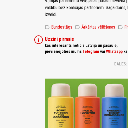
Vācijas parlamenta vēlēšanas parasti neviena pa
valdību bez koalīcijas partneriem. Sagaidāms, 
izveidi.
label
label
label
Bundestāgs
Ārkārtas vēlēšanas
Fr
info
Uzzini pirmais
kas interesants noticis Latvijā un pasaulē,
pievienojoties mums
Telegram
vai
Whatsapp
ka
DALIES: