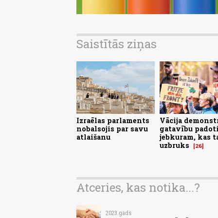
Saistītās ziņas
Izraēlas parlaments
Vācija demonst
nobalsojis par savu
gatavību padot
atlaišanu
jebkuram, kas t
uzbruks
26
Atceries, kas notika...?
2023.gads