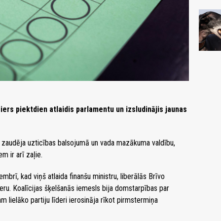
ers piektdien atlaidis parlamentu un izsludinājis jaunas
 zaudēja uzticības balsojumā un vada mazākuma valdību,
 ir arī zaļie.
embrī, kad viņš atlaida finanšu ministru, liberālās Brīvo
neru. Koalīcijas šķelšanās iemesls bija domstarpības par
 lielāko partiju līderi ierosināja rīkot pirmstermiņa