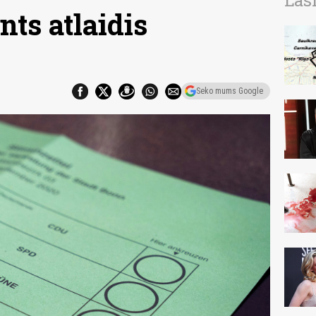
Las
nts atlaidis
Seko mums Google