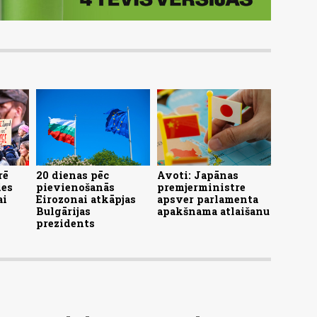
rē
20 dienas pēc
Avoti: Japānas
ies
pievienošanās
premjerministre
ai
Eirozonai atkāpjas
apsver parlamenta
Bulgārijas
apakšnama atlaišanu
prezidents