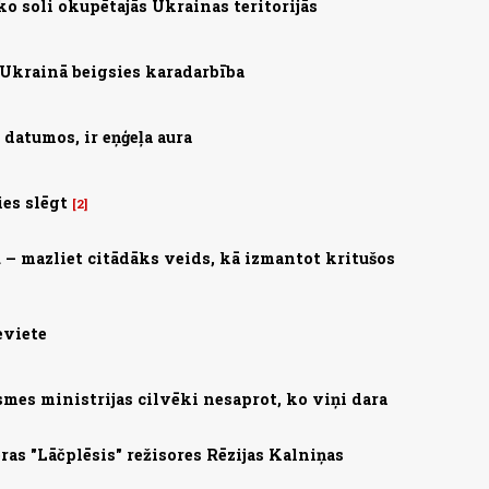
ko soli okupētajās Ukrainas teritorijās
Ukrainā beigsies karadarbība
 datumos, ir eņģeļa aura
ies slēgt
2
 – mazliet citādāks veids, kā izmantot kritušos
eviete
smes ministrijas cilvēki nesaprot, ko viņi dara
ras "Lāčplēsis" režisores Rēzijas Kalniņas