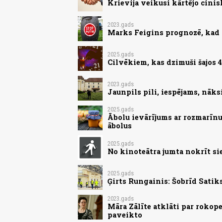
Krievija veikusi kārtējo cinis
2023.gads
Marks Feigins prognozē, kad 
2025.gads
Cilvēkiem, kas dzimuši šajos 4
2023.gads
Jaunpils pili, iespējams, nāks
2025.gads
Ābolu ievārījums ar rozmarīnu
ābolus
2025.gads
No kinoteātra jumta nokrīt si
2025.gads
Ģirts Rungainis: Šobrīd Satik
2023.gads
Māra Zālīte atklāti par rokope
paveikto