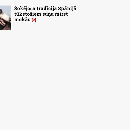
Šokējoša tradīcija Spānijā:
tūkstošiem suņu mirst
mokās
2