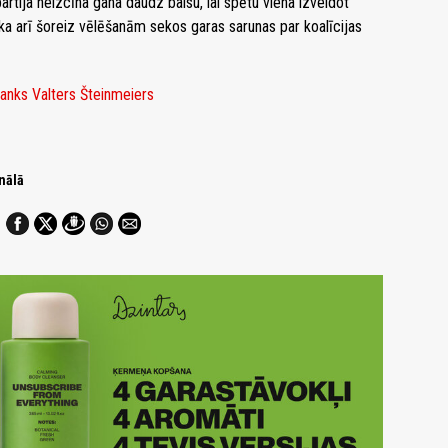
rtija neizcīna gana daudz balsu, lai spētu viena izveidot
ka arī šoreiz vēlēšanām sekos garas sarunas par koalīcijas
anks Valters Šteinmeiers
nālā