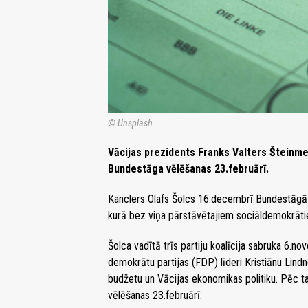
© Unsplash
Vācijas prezidents Franks Valters Šteinmei
Bundestāga vēlēšanas 23.februārī.
Kanclers Olafs Šolcs 16.decembrī Bundestāgā
kurā bez viņa pārstāvētajiem sociāldemokrātiem
Šolca vadītā trīs partiju koalīcija sabruka 6.nov
demokrātu partijas (FDP) līderi Kristiānu Lind
budžetu un Vācijas ekonomikas politiku. Pēc tam
vēlēšanas 23.februārī.