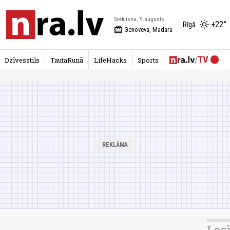
Svētdiena, 9.augusts
+22°
Rīgā
redeem
Genoveva, Madara
Dzīvesstils
TautaRunā
LifeHacks
Sports