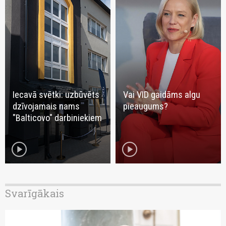
Iecavā svētki: uzbūvēts
Vai VID gaidāms algu
dzīvojamais nams
pieaugums?
"Balticovo" darbiniekiem
play_circle
play_circle
Svarīgākais