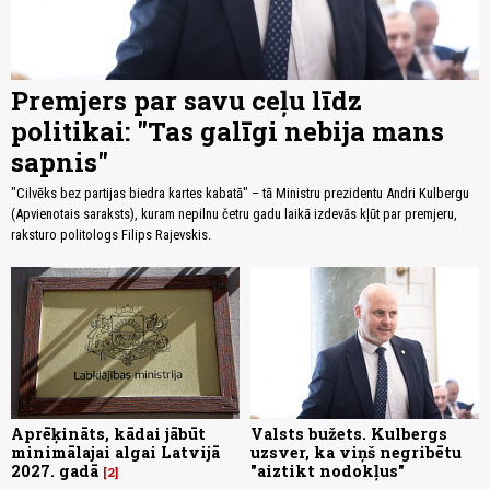
Premjers par savu ceļu līdz
politikai: "Tas galīgi nebija mans
sapnis"
"Cilvēks bez partijas biedra kartes kabatā" – tā Ministru prezidentu Andri Kulbergu
(Apvienotais saraksts), kuram nepilnu četru gadu laikā izdevās kļūt par premjeru,
raksturo politologs Filips Rajevskis.
Aprēķināts, kādai jābūt
Valsts bužets. Kulbergs
minimālajai algai Latvijā
uzsver, ka viņš negribētu
2027. gadā
"aiztikt nodokļus"
2