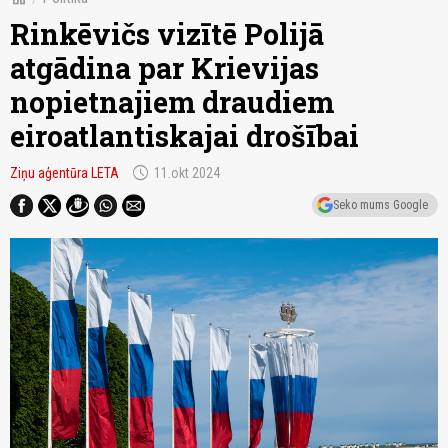
Rinkēvičs vizītē Polijā
atgādina par Krievijas
nopietnajiem draudiem
eiroatlantiskajai drošībai
schedule
Ziņu aģentūra LETA
11.okt 2024
Seko mums Google