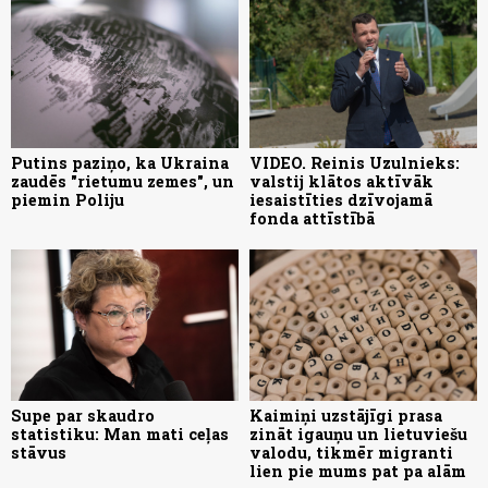
Putins paziņo, ka Ukraina
VIDEO. Reinis Uzulnieks:
zaudēs "rietumu zemes", un
valstij klātos aktīvāk
piemin Poliju
iesaistīties dzīvojamā
fonda attīstībā
Supe par skaudro
Kaimiņi uzstājīgi prasa
statistiku: Man mati ceļas
zināt igauņu un lietuviešu
stāvus
valodu, tikmēr migranti
lien pie mums pat pa alām