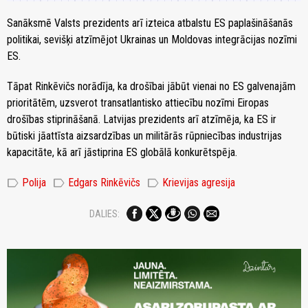
Sanāksmē Valsts prezidents arī izteica atbalstu ES paplašināšanās
politikai, sevišķi atzīmējot Ukrainas un Moldovas integrācijas nozīmi
ES.
Tāpat Rinkēvičs norādīja, ka drošībai jābūt vienai no ES galvenajām
prioritātēm, uzsverot transatlantisko attiecību nozīmi Eiropas
drošības stiprināšanā. Latvijas prezidents arī atzīmēja, ka ES ir
būtiski jāattīsta aizsardzības un militārās rūpniecības industrijas
kapacitāte, kā arī jāstiprina ES globālā konkurētspēja.
label
label
label
Polija
Edgars Rinkēvičs
Krievijas agresija
DALIES: