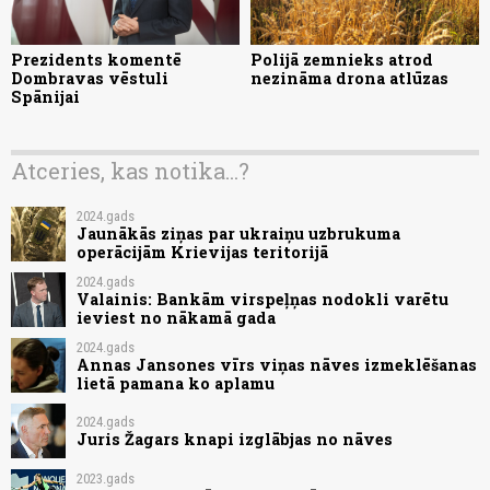
Prezidents komentē
Polijā zemnieks atrod
Dombravas vēstuli
nezināma drona atlūzas
Spānijai
Atceries, kas notika...?
2024.gads
Jaunākās ziņas par ukraiņu uzbrukuma
operācijām Krievijas teritorijā
2024.gads
Valainis: Bankām virspeļņas nodokli varētu
ieviest no nākamā gada
2024.gads
Annas Jansones vīrs viņas nāves izmeklēšanas
lietā pamana ko aplamu
2024.gads
Juris Žagars knapi izglābjas no nāves
2023.gads