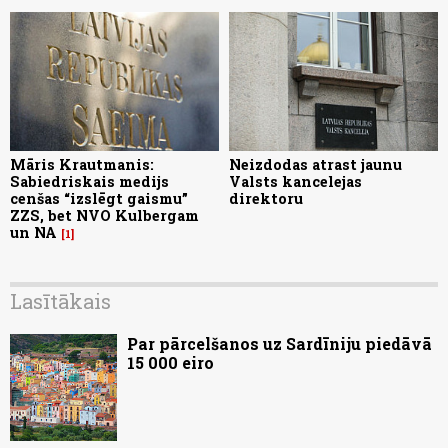
Māris Krautmanis:
Neizdodas atrast jaunu
Sabiedriskais medijs
Valsts kancelejas
cenšas “izslēgt gaismu”
direktoru
ZZS, bet NVO Kulbergam
un NA
1
Lasītākais
Par pārcelšanos uz Sardīniju piedāvā
15 000 eiro