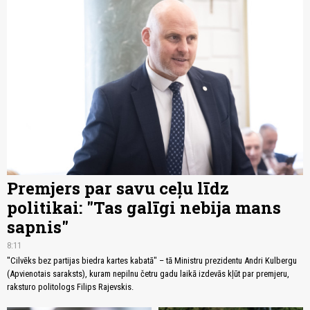
Premjers par savu ceļu līdz
politikai: "Tas galīgi nebija mans
sapnis"
8:11
"Cilvēks bez partijas biedra kartes kabatā" – tā Ministru prezidentu Andri Kulbergu
(Apvienotais saraksts), kuram nepilnu četru gadu laikā izdevās kļūt par premjeru,
raksturo politologs Filips Rajevskis.