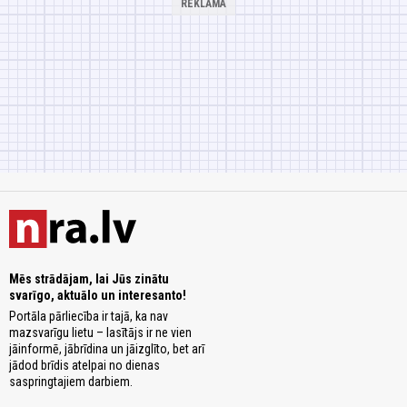
Mēs strādājam, lai Jūs zinātu
svarīgo, aktuālo un interesanto!
Portāla pārliecība ir tajā, ka nav
mazsvarīgu lietu – lasītājs ir ne vien
jāinformē, jābrīdina un jāizglīto, bet arī
jādod brīdis atelpai no dienas
saspringtajiem darbiem.