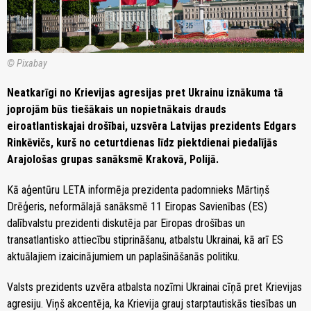
© Pixabay
Neatkarīgi no Krievijas agresijas pret Ukrainu iznākuma tā
joprojām būs tiešākais un nopietnākais drauds
eiroatlantiskajai drošībai, uzsvēra Latvijas prezidents Edgars
Rinkēvičs, kurš no ceturtdienas līdz piektdienai piedalījās
Arajološas grupas sanāksmē Krakovā, Polijā.
Kā aģentūru LETA informēja prezidenta padomnieks Mārtiņš
Drēģeris, neformālajā sanāksmē 11 Eiropas Savienības (ES)
dalībvalstu prezidenti diskutēja par Eiropas drošības un
transatlantisko attiecību stiprināšanu, atbalstu Ukrainai, kā arī ES
aktuālajiem izaicinājumiem un paplašināšanās politiku.
Valsts prezidents uzvēra atbalsta nozīmi Ukrainai cīņā pret Krievijas
agresiju. Viņš akcentēja, ka Krievija grauj starptautiskās tiesības un