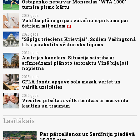
Ostapenko nepārvar Monreālas "WTA 1000"
turnīra pirmo kārtu
2023.gads
Valdība plāno gripas vakcīnu iepirkumu par
četriem miljoniem
1
2025.gads
"Sāpīgs trieciens Krievijai". Šodien Vašingtonā
tiks parakstīts vēsturisks līgums
2024.gads
Austrijas kanclers: Situācija saistībā ar
acīmredzami plānoto teroraktu Vīnē bija ļoti
nopietna
2025.gads
CFLA fondu apguvē sola mazāk vērtēt un
vairāk uzticēties
2025.gads
Viesītes pilsētas svētki beidzas ar masveida
kautiņu un traumām
Lasītākais
Par pārcelšanos uz Sardīniju piedāvā
15 000 eiro