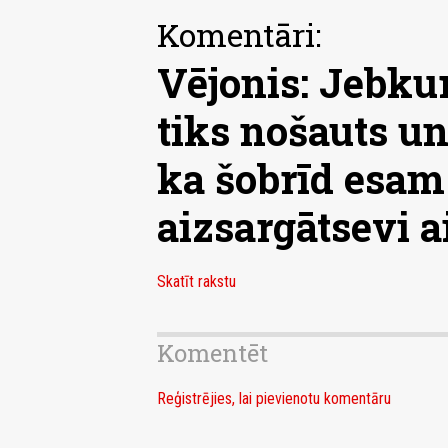
Komentāri:
Vējonis: Jebkur
tiks nošauts un
ka šobrīd esam 
aizsargātsevi a
Skatīt rakstu
Komentēt
Reģistrējies, lai pievienotu komentāru