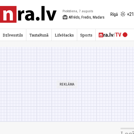
Piektdiena, 7.augusts
+21
Rīgā
redeem
Alfrēds, Fredis, Madars
Dzīvesstils
TautaRunā
LifeHacks
Sports