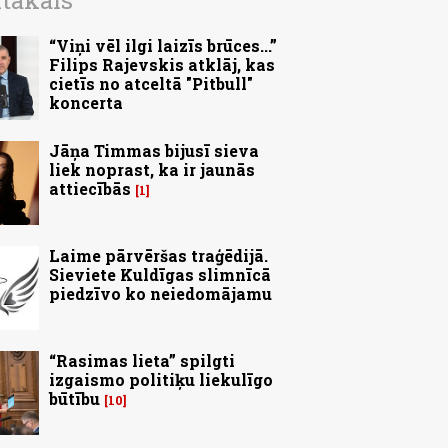
ītākais
“Viņi vēl ilgi laizīs brūces...”
Filips Rajevskis atklāj, kas
cietīs no atceltā "Pitbull"
koncerta
Jāņa Timmas bijusī sieva
liek noprast, ka ir jaunās
attiecībās
1
Laime pārvēršas traģēdijā.
Sieviete Kuldīgas slimnīcā
piedzīvo ko neiedomājamu
“Rasimas lieta” spilgti
izgaismo politiķu liekulīgo
būtību
10