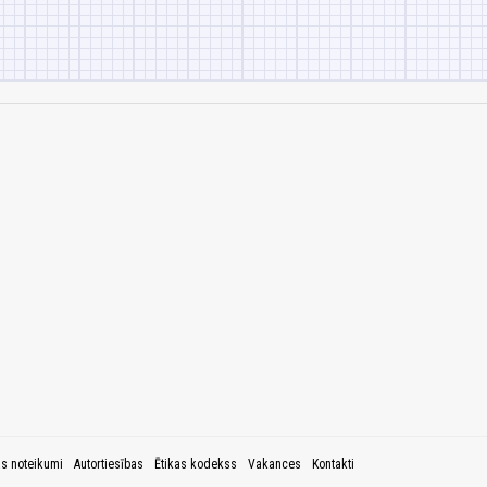
as noteikumi
Autortiesības
Ētikas kodekss
Vakances
Kontakti