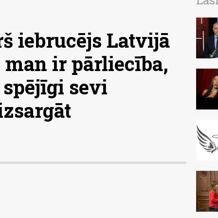
Las
š iebrucējs Latvijā
 man ir pārliecība,
spējīgi sevi
izsargāt