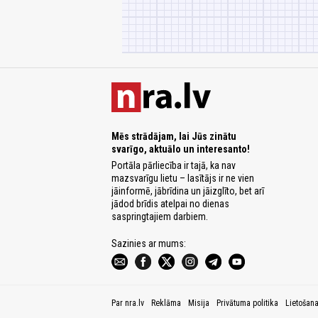
Mēs strādājam, lai Jūs zinātu
svarīgo, aktuālo un interesanto!
Portāla pārliecība ir tajā, ka nav
mazsvarīgu lietu – lasītājs ir ne vien
jāinformē, jābrīdina un jāizglīto, bet arī
jādod brīdis atelpai no dienas
saspringtajiem darbiem.
Sazinies ar mums:
Par nra.lv
Reklāma
Misija
Privātuma politika
Lietošan