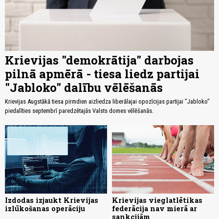
Krievijas "demokrātija" darbojas
pilnā apmērā - tiesa liedz partijai
"Jabloko" dalību vēlēšanās
Krievijas Augstākā tiesa pirmdien aizliedza liberālajai opozīcijas partijai "Jabloko"
piedalīties septembrī paredzētajās Valsts domes vēlēšanās.
Izdodas izjaukt Krievijas
Krievijas vieglatlētikas
izlūkošanas operāciju
federācija nav mierā ar
sankcijām