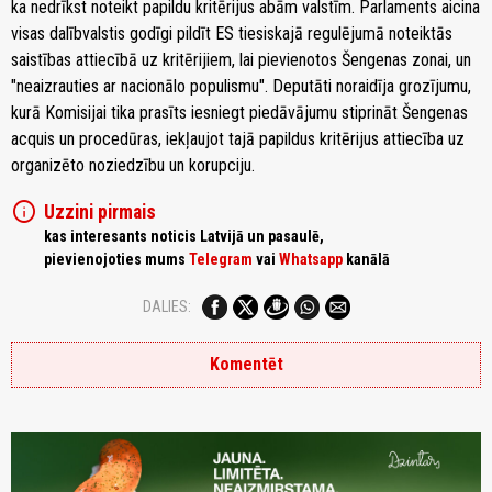
ka nedrīkst noteikt papildu kritērijus abām valstīm. Parlaments aicina
visas dalībvalstis godīgi pildīt ES tiesiskajā regulējumā noteiktās
saistības attiecībā uz kritērijiem, lai pievienotos Šengenas zonai, un
"neaizrauties ar nacionālo populismu". Deputāti noraidīja grozījumu,
kurā Komisijai tika prasīts iesniegt piedāvājumu stiprināt Šengenas
acquis un procedūras, iekļaujot tajā papildus kritērijus attiecība uz
organizēto noziedzību un korupciju.
info
Uzzini pirmais
kas interesants noticis Latvijā un pasaulē,
pievienojoties mums
Telegram
vai
Whatsapp
kanālā
DALIES:
Komentēt