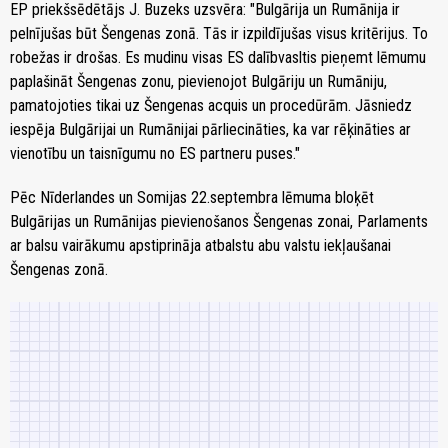
EP priekšsēdētājs J. Buzeks uzsvēra: "Bulgārija un Rumānija ir
pelnījušas būt Šengenas zonā. Tās ir izpildījušas visus kritērijus. To
robežas ir drošas. Es mudinu visas ES dalībvasltis pieņemt lēmumu
paplašināt Šengenas zonu, pievienojot Bulgāriju un Rumāniju,
pamatojoties tikai uz Šengenas acquis un procedūrām. Jāsniedz
iespēja Bulgārijai un Rumānijai pārliecināties, ka var rēķināties ar
vienotību un taisnīgumu no ES partneru puses."
Pēc Nīderlandes un Somijas 22.septembra lēmuma bloķēt
Bulgārijas un Rumānijas pievienošanos Šengenas zonai, Parlaments
ar balsu vairākumu apstiprināja atbalstu abu valstu iekļaušanai
Šengenas zonā.