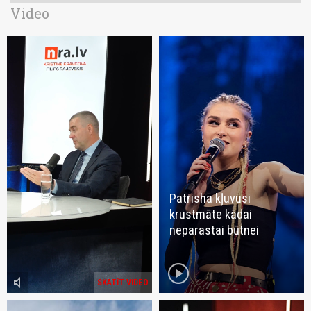
Video
Patrisha kļuvusi
krustmāte kādai
neparastai būtnei
play_circle
volume_mute
SKATĪT VIDEO