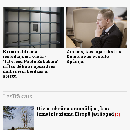
Krimināldrāma
Zināms, kas bija rakstīts
ieslodzījuma vietā -
Dombravas vēstulē
"latviešu Pablo Eskabara"
Spānijai
mīlas dēka ar apsardzes
darbinieci beidzas ar
arestu
Lasītākais
Divas okeāna anomālijas, kas
izmainīs ziemu Eiropā jau šogad
4