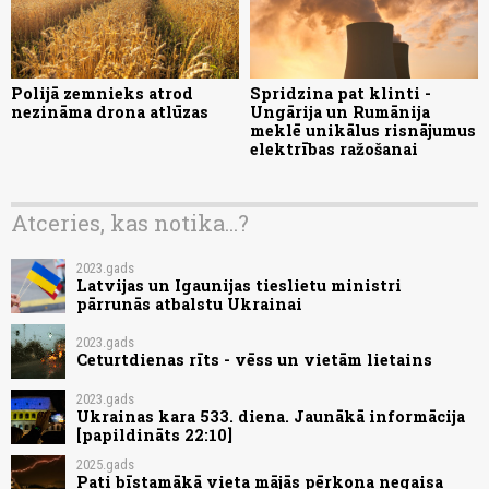
Polijā zemnieks atrod
Spridzina pat klinti -
nezināma drona atlūzas
Ungārija un Rumānija
meklē unikālus risnājumus
elektrības ražošanai
Atceries, kas notika...?
2023.gads
Latvijas un Igaunijas tieslietu ministri
pārrunās atbalstu Ukrainai
2023.gads
Ceturtdienas rīts - vēss un vietām lietains
2023.gads
Ukrainas kara 533. diena. Jaunākā informācija
[papildināts 22:10]
2025.gads
Pati bīstamākā vieta mājās pērkona negaisa