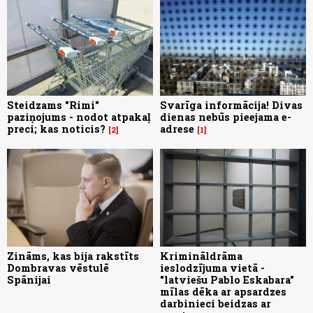
Steidzams "Rimi"
Svarīga informācija! Divas
paziņojums - nodot atpakaļ
dienas nebūs pieejama e-
preci; kas noticis?
adrese
2
1
Zināms, kas bija rakstīts
Krimināldrāma
Dombravas vēstulē
ieslodzījuma vietā -
Spānijai
"latviešu Pablo Eskabara"
mīlas dēka ar apsardzes
darbinieci beidzas ar