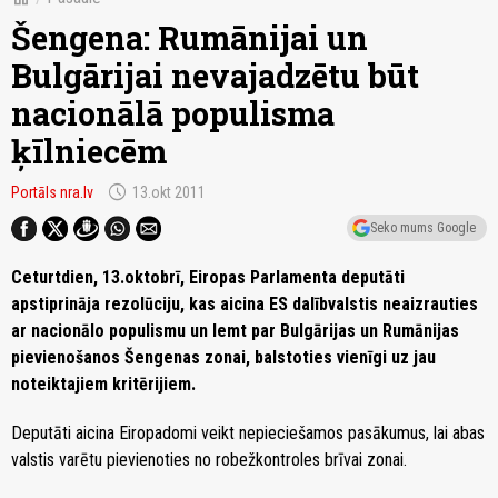
Šengena: Rumānijai un
Bulgārijai nevajadzētu būt
nacionālā populisma
ķīlniecēm
schedule
Portāls nra.lv
13.okt 2011
Seko mums Google
Ceturtdien, 13.oktobrī, Eiropas Parlamenta deputāti
apstiprināja rezolūciju, kas aicina ES dalībvalstis neaizrauties
ar nacionālo populismu un lemt par Bulgārijas un Rumānijas
pievienošanos Šengenas zonai, balstoties vienīgi uz jau
noteiktajiem kritērijiem.
Deputāti aicina Eiropadomi veikt nepieciešamos pasākumus, lai abas
valstis varētu pievienoties no robežkontroles brīvai zonai.