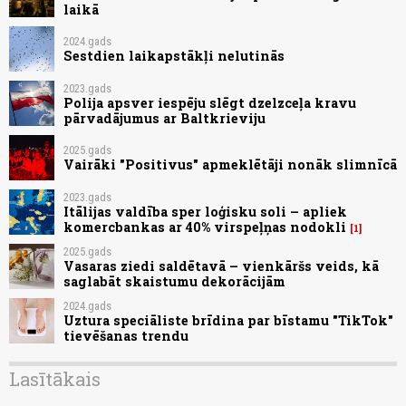
laikā
2024.gads
Sestdien laikapstākļi nelutinās
2023.gads
Polija apsver iespēju slēgt dzelzceļa kravu
pārvadājumus ar Baltkrieviju
2025.gads
Vairāki "Positivus" apmeklētāji nonāk slimnīcā
2023.gads
Itālijas valdība sper loģisku soli – apliek
komercbankas ar 40% virspeļņas nodokli
1
2025.gads
Vasaras ziedi saldētavā – vienkāršs veids, kā
saglabāt skaistumu dekorācijām
2024.gads
Uztura speciāliste brīdina par bīstamu "TikTok"
tievēšanas trendu
Lasītākais