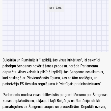
Bulgārija un Rumānija ir "izpildījušas visus kritērijus", lai sekmīgi
pabeigtu Šengenas novērtēšanas procesu, norāda Parlamenta
deputāts. Abas valstis ir pilnībā izpildījušas Šengenas noteikumus,
kuri saskaņā ar Pievienošanās līgumu, kas ar tām noslēgts, un
pašreizējo ES tiesisko regulējumu ir "vienīgais priekšnoteikums".
Parlaments mudina visas dalībvalstis pieņemt lēmumu par Šengenas
zonas paplašināšanu, iekļaujot tajā Bulgāriju un Rumāniju, strikti
pamatojoties uz Šengenas acquis un procedūrām. Deputāti uzsver,