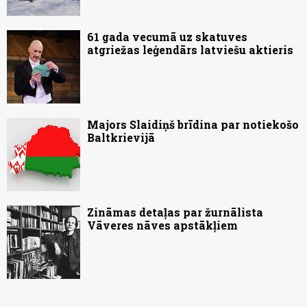
61 gada vecumā uz skatuves
atgriežas leģendārs latviešu aktieris
Majors Slaidiņš brīdina par notiekošo
Baltkrievijā
Zināmas detaļas par žurnālista
Vāveres nāves apstākļiem