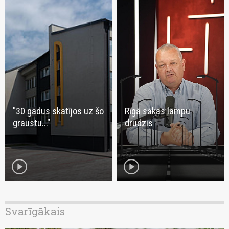
"30 gadus skatījos uz šo
Rīgā sākas lampu
graustu..."
drudzis
play_circle
play_circle
Svarīgākais