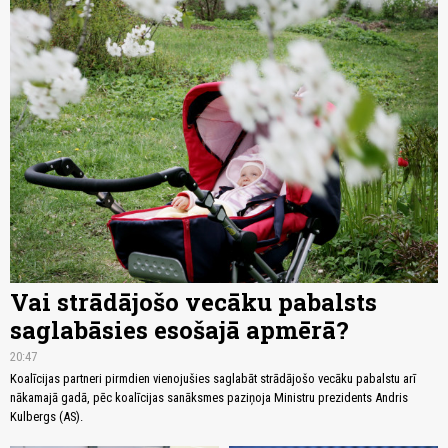
Vai strādājošo vecāku pabalsts
saglabāsies esošajā apmērā?
20:47
Koalīcijas partneri pirmdien vienojušies saglabāt strādājošo vecāku pabalstu arī
nākamajā gadā, pēc koalīcijas sanāksmes paziņoja Ministru prezidents Andris
Kulbergs (AS).