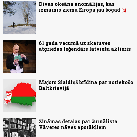
Divas okeāna anomālijas, kas
izmainīs ziemu Eiropā jau šogad
4
61 gada vecumā uz skatuves
atgriežas leģendārs latviešu aktieris
Majors Slaidiņš brīdina par notiekošo
Baltkrievijā
Zināmas detaļas par žurnālista
Vāveres nāves apstākļiem