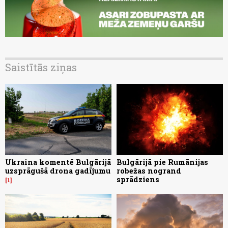
Saistītās ziņas
Ukraina komentē Bulgārijā
Bulgārijā pie Rumānijas
uzsprāgušā drona gadījumu
robežas nogrand
sprādziens
1