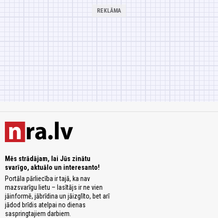
Mēs strādājam, lai Jūs zinātu
svarīgo, aktuālo un interesanto!
Portāla pārliecība ir tajā, ka nav
mazsvarīgu lietu – lasītājs ir ne vien
jāinformē, jābrīdina un jāizglīto, bet arī
jādod brīdis atelpai no dienas
saspringtajiem darbiem.