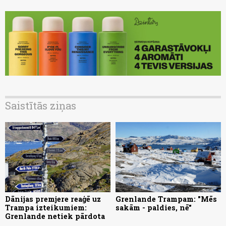
Saistītās ziņas
Dānijas premjere reaģē uz
Grenlande Trampam: "Mēs
Trampa izteikumiem:
sakām - paldies, nē"
Grenlande netiek pārdota