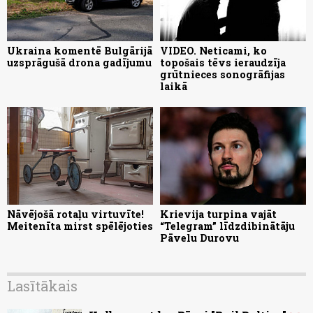
Ukraina komentē Bulgārijā
VIDEO. Neticami, ko
uzsprāgušā drona gadījumu
topošais tēvs ieraudzīja
grūtnieces sonogrāfijas
laikā
Nāvējošā rotaļu virtuvīte!
Krievija turpina vajāt
Meitenīta mirst spēlējoties
“Telegram” līdzdibinātāju
Pāvelu Durovu
Lasītākais