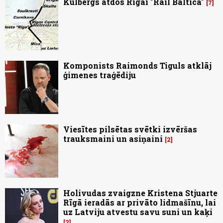
Kulbergs atdos Rīgai "Rail Baltica"
7
Komponists Raimonds Tiguls atklāj
ģimenes traģēdiju
Viesītes pilsētas svētki izvēršas
trauksmaini un asiņaini
2
Holivudas zvaigzne Kristena Stjuarte
Rīgā ieradās ar privāto lidmašīnu, lai
uz Latviju atvestu savu suni un kaķi
2