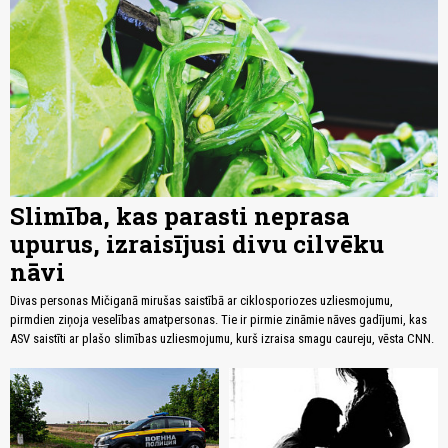
Slimība, kas parasti neprasa
upurus, izraisījusi divu cilvēku
nāvi
Divas personas Mičiganā mirušas saistībā ar ciklosporiozes uzliesmojumu,
pirmdien ziņoja veselības amatpersonas. Tie ir pirmie zināmie nāves gadījumi, kas
ASV saistīti ar plašo slimības uzliesmojumu, kurš izraisa smagu caureju, vēsta CNN.