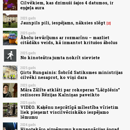
Cilvēkiem, kas dzimuši šajos 4 datumos, ir
eņģeļa aura
2023.gads
Jaunpils pili, iespējams, nāksies slēgt
2
2025.gads
Ābolu ievārījums ar rozmarīnu – mazliet
citādāks veids, kā izmantot kritušos ābolus
2025.gads
No kinoteātra jumta nokrīt sieviete
2025.gads
Ģirts Rungainis: Šobrīd Satiksmes ministrijas
cilvēki nesaprot, ko viņi dara
2023.gads
Māra Zālīte atklāti par rokoperas "Lāčplēsis"
režisores Rēzijas Kalniņas paveikto
2025.gads
VIDEO. Kaķēnu neprātīgā mīlestība vīrietim
liek pieņemt viscilvēciskāko iespējamo
lēmumu
2024.gads
Hipotekāro aizņēmumu kompensācijas šogad