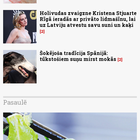
Holivudas zvaigzne Kristena Stjuarte
Rīgā ieradās ar privāto lidmašīnu, lai
uz Latviju atvestu savu suni un kaķi
2
Šokējoša tradīcija Spānijā:
tūkstošiem suņu mirst mokās
2
Pasaulē