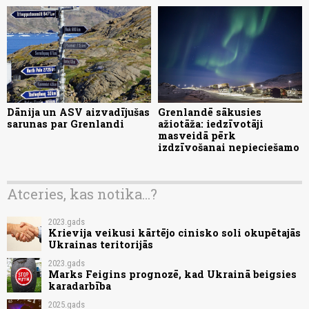
Dānija un ASV aizvadījušas
Grenlandē sākusies
sarunas par Grenlandi
ažiotāža: iedzīvotāji
masveidā pērk
izdzīvošanai nepieciešamo
Atceries, kas notika...?
2023.gads
Krievija veikusi kārtējo cinisko soli okupētajās
Ukrainas teritorijās
2023.gads
Marks Feigins prognozē, kad Ukrainā beigsies
karadarbība
2025.gads