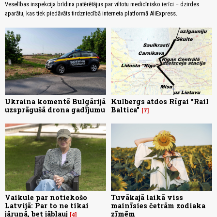
Veselības inspekcija brīdina patērētājus par viltotu medicīnisko ierīci – dzirdes
aparātu, kas tiek piedāvāts tirdzniecībā interneta platformā AliExpress.
Ukraina komentē Bulgārijā
Kulbergs atdos Rīgai "Rail
uzsprāgušā drona gadījumu
Baltica"
7
Vaikule par notiekošo
Tuvākajā laikā viss
Latvijā: Par to ne tikai
mainīsies četrām zodiaka
jārunā, bet jābļauj
zīmēm
4