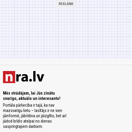
Mēs strādājam, lai Jūs zinātu
svarīgo, aktuālo un interesanto!
Portāla pārliecība ir tajā, ka nav
mazsvarīgu lietu – lasītājs ir ne vien
jāinformē, jābrīdina un jāizglīto, bet arī
jādod brīdis atelpai no dienas
saspringtajiem darbiem.