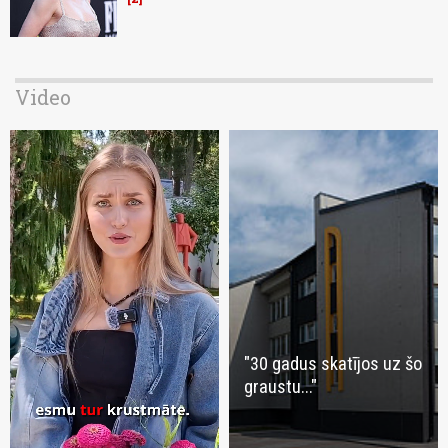
Video
"30 gadus skatījos uz šo
graustu..."