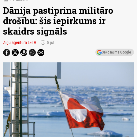
Dānija pastiprina militāro
drošību: šis iepirkums ir
skaidrs signāls
schedule
Ziņu aģentūra LETA
8.jūl
Seko mums Google