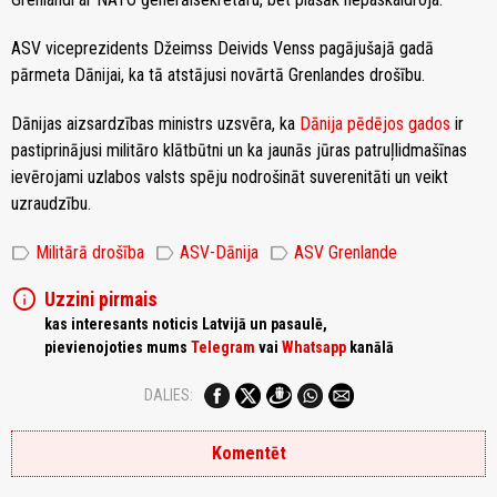
ASV viceprezidents Džeimss Deivids Venss pagājušajā gadā
pārmeta Dānijai, ka tā atstājusi novārtā Grenlandes drošību.
Dānijas aizsardzības ministrs uzsvēra, ka
Dānija pēdējos gados
ir
pastiprinājusi militāro klātbūtni un ka jaunās jūras patruļlidmašīnas
ievērojami uzlabos valsts spēju nodrošināt suverenitāti un veikt
uzraudzību.
label
label
label
Militārā drošība
ASV-Dānija
ASV Grenlande
info
Uzzini pirmais
kas interesants noticis Latvijā un pasaulē,
pievienojoties mums
Telegram
vai
Whatsapp
kanālā
DALIES:
Komentēt