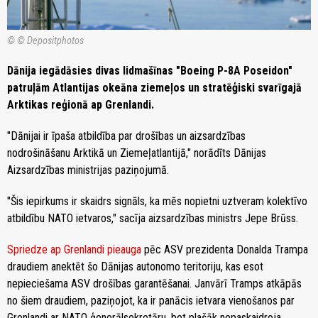
© © Depositphotos
Dānija iegādāsies divas lidmašīnas "Boeing P-8A Poseidon"
patruļām Atlantijas okeāna ziemeļos un stratēģiski svarīgajā
Arktikas reģionā ap Grenlandi.
"Dānijai ir īpaša atbildība par drošības un aizsardzības
nodrošināšanu Arktikā un Ziemeļatlantijā," norādīts Dānijas
Aizsardzības ministrijas paziņojumā.
"Šis iepirkums ir skaidrs signāls, ka mēs nopietni uztveram kolektīvo
atbildību NATO ietvaros," sacīja aizsardzības ministrs Jepe Brūss.
Spriedze ap Grenlandi pieauga
pēc ASV prezidenta Donalda Trampa
draudiem anektēt šo Dānijas autonomo teritoriju, kas esot
nepieciešama ASV drošības garantēšanai. Janvārī Tramps atkāpās
no šiem draudiem, paziņojot, ka ir panācis ietvara vienošanos par
Grenlandi ar NATO ģenerālsekretāru, bet plašāk nepaskaidroja.