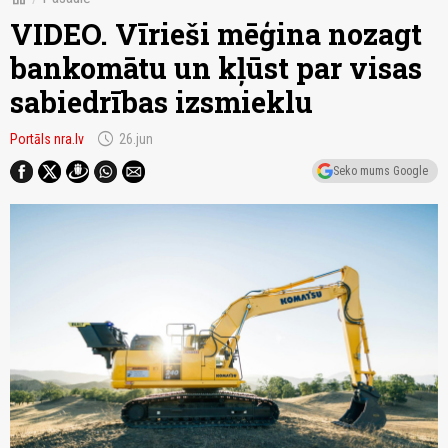
VIDEO. Vīrieši mēģina nozagt
bankomātu un kļūst par visas
sabiedrības izsmieklu
schedule
Portāls nra.lv
26.jun
Seko mums Google