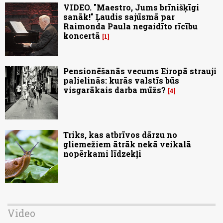
VIDEO. "Maestro, Jums brīnišķīgi
sanāk!" Ļaudis sajūsmā par
Raimonda Paula negaidīto rīcību
koncertā
1
Pensionēšanās vecums Eiropā strauji
palielinās: kurās valstīs būs
visgarākais darba mūžs?
4
Triks, kas atbrīvos dārzu no
gliemežiem ātrāk nekā veikalā
nopērkami līdzekļi
Video