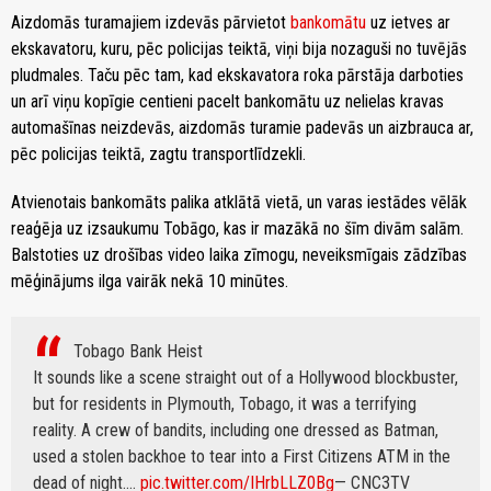
Aizdomās turamajiem izdevās pārvietot
bankomātu
uz ietves ar
ekskavatoru, kuru, pēc policijas teiktā, viņi bija nozaguši no tuvējās
pludmales. Taču pēc tam, kad ekskavatora roka pārstāja darboties
un arī viņu kopīgie centieni pacelt bankomātu uz nelielas kravas
automašīnas neizdevās, aizdomās turamie padevās un aizbrauca ar,
pēc policijas teiktā, zagtu transportlīdzekli.
Atvienotais bankomāts palika atklātā vietā, un varas iestādes vēlāk
reaģēja uz izsaukumu Tobāgo, kas ir mazākā no šīm divām salām.
Balstoties uz drošības video laika zīmogu, neveiksmīgais zādzības
mēģinājums ilga vairāk nekā 10 minūtes.
Tobago Bank Heist
It sounds like a scene straight out of a Hollywood blockbuster,
but for residents in Plymouth, Tobago, it was a terrifying
reality. A crew of bandits, including one dressed as Batman,
used a stolen backhoe to tear into a First Citizens ATM in the
dead of night.…
pic.twitter.com/IHrbLLZ0Bg
— CNC3TV