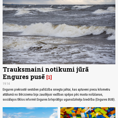
Trauksmaini notikumi jūrā
Engures pusē
1
19:14
Engures piekrastē sestdien palīdzība sniegta jahtai, kas aptuveni piecu kilometru
attālumā no Bērzciema bija zaudējusi vadības spējas pēc masta nolūšanas,
sociālajos tīklos informē Engures brīvprātīgo ugunsdzēsēju biedrība (Engures BUB).