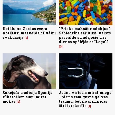
Netālu no Gardas ezera
"Prieks maksāt nodokļus."
notikusi masveida cilvēku
Sabiedrība sašutusi: valsts
evakuācija
pārvaldē strādājošie trīs
1
dienas spēlējās ar "Lego"?
3
Šokējoša tradīcija Spānijā:
Jauns vīrietis mirst miegā
tūkstošiem suņu mirst
- pirms tam guvis galvas
mokās
traumu, bet no slimnīcas
2
ātri izrakstīts
1