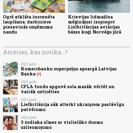
Ogrē atklāta inscenēta
Krievijas lidmašīna
laupīšana: darbiniece
mēģinājusi izspiegot
piesavinās uzņēmuma
Lielbritānijas aviācijas
naudu
bāzes kuģi Norvēģu jūrā
Atceries, kas notika...?
2023.gads
Komercbanku superpeļņu apsargā Latvijas
Banka
7
2025.gads
CFLA fondu apguvē sola mazāk vērtēt un
vairāk uzticēties
2025.gads
Lielbritānija sāk atteikt ukraiņiem pastāvīgu
patvērumu
2025.gads
3 zodiaka zīmes ar vislielāko dusmu
uzliesmojumu