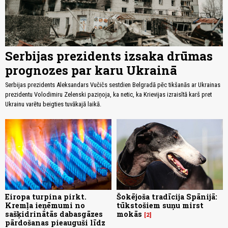
Serbijas prezidents izsaka drūmas
prognozes par karu Ukrainā
Serbijas prezidents Aleksandars Vučičs sestdien Belgradā pēc tikšanās ar Ukrainas
prezidentu Volodimiru Zelenski paziņoja, ka netic, ka Krievijas izraisītā karš pret
Ukrainu varētu beigties tuvākajā laikā.
Eiropa turpina pirkt.
Šokējoša tradīcija Spānijā:
Kremļa ieņēmumi no
tūkstošiem suņu mirst
sašķidrinātās dabasgāzes
mokās
2
pārdošanas pieauguši līdz