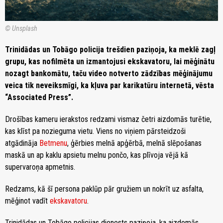
© Unsplash
Trinidādas un Tobāgo policija trešdien paziņoja, ka meklē zagļ
grupu, kas nofilmēta un izmantojusi ekskavatoru, lai mēģinātu
nozagt bankomātu, taču video notverto zādzības mēģinājumu
veica tik neveiksmīgi, ka kļuva par karikatūru internetā, vēsta
“Associated Press”.
Drošības kameru ierakstos redzami vismaz četri aizdomās turētie,
kas klīst pa nozieguma vietu. Viens no viņiem pārsteidzoši
atgādināja
Betmenu
, ģērbies melnā apģērbā, melnā slēpošanas
maskā un ap kaklu apsietu melnu pončo, kas plīvoja vējā kā
supervaroņa apmetnis.
Redzams, kā šī persona paklūp pār gružiem un nokrīt uz asfalta,
mēģinot vadīt
ekskavatoru
.
Trinidādas un Tobāgo policijas dienests paziņoja, ka aizdomās