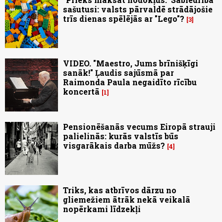
sašutusi: valsts pārvaldē strādājošie
trīs dienas spēlējās ar "Lego"?
3
VIDEO. "Maestro, Jums brīnišķīgi
sanāk!" Ļaudis sajūsmā par
Raimonda Paula negaidīto rīcību
koncertā
1
Pensionēšanās vecums Eiropā strauji
palielinās: kurās valstīs būs
visgarākais darba mūžs?
4
Triks, kas atbrīvos dārzu no
gliemežiem ātrāk nekā veikalā
nopērkami līdzekļi