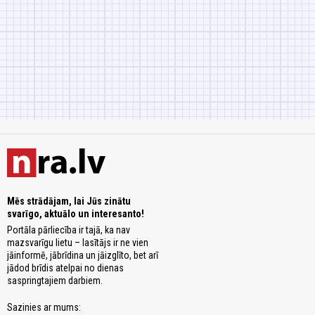
Mēs strādājam, lai Jūs zinātu
svarīgo, aktuālo un interesanto!
Portāla pārliecība ir tajā, ka nav
mazsvarīgu lietu – lasītājs ir ne vien
jāinformē, jābrīdina un jāizglīto, bet arī
jādod brīdis atelpai no dienas
saspringtajiem darbiem.
Sazinies ar mums: