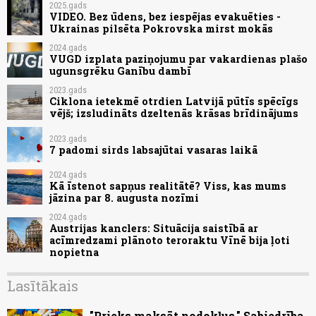
2025.gads
VIDEO. Bez ūdens, bez iespējas evakuēties -
Ukrainas pilsēta Pokrovska mirst mokās
2024.gads
VUGD izplata paziņojumu par vakardienas plašo
ugunsgrēku Ganību dambī
2023.gads
Ciklona ietekmē otrdien Latvijā pūtīs spēcīgs
vējš; izsludināts dzeltenās krāsas brīdinājums
2023.gads
7 padomi sirds labsajūtai vasaras laikā
2024.gads
Kā īstenot sapņus realitātē? Viss, kas mums
jāzina par 8. augusta nozīmi
2024.gads
Austrijas kanclers: Situācija saistībā ar
acīmredzami plānoto teroraktu Vīnē bija ļoti
nopietna
Lasītākais
"Prieks maksāt nodokļus." Sabiedrība