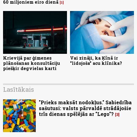
60 miljoniem eiro dienā
1
Krievijā par ģimenes
Vai zināji, ka Ķīnā ir
plānošanas konsultāciju
"lidojoša" acu klīnika?
piešķir degvielas karti
Lasītākais
"Prieks maksāt nodokļus." Sabiedrība
sašutusi: valsts pārvaldē strādājošie
trīs dienas spēlējās ar "Lego"?
3