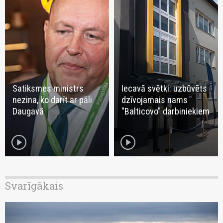
Satiksmes ministrs
Iecavā svētki: uzbūvēts
nezina, ko darīt ar pāli
dzīvojamais nams
Daugavā
"Balticovo" darbiniekiem
play_circle
play_circle
Svarīgākais