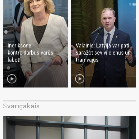
Indriksone:
Valainis: Latvija var pati
kontroldarbus varēs
saražot sev vilcienus un
labot!
tramvajus
play_circle
play_circle
Svarīgākais