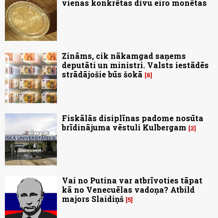
vienas konkrētas divu eiro monētas
Zināms, cik nākamgad saņems
deputāti un ministri. Valsts iestādēs
strādājošie būs šokā
8
Fiskālās disiplīnas padome nosūta
brīdinājuma vēstuli Kulbergam
2
Vai no Putina var atbrīvoties tāpat
kā no Venecuēlas vadoņa? Atbild
majors Slaidiņš
5