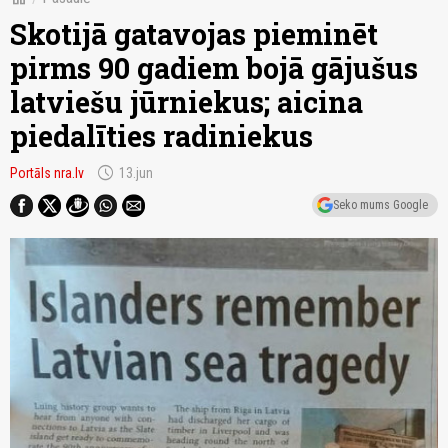
Skotijā gatavojas pieminēt
pirms 90 gadiem bojā gājušus
latviešu jūrniekus; aicina
piedalīties radiniekus
schedule
Portāls nra.lv
13.jun
Seko mums Google