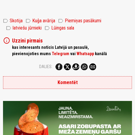
label
label
label
Skotija
Kuģa avārija
Piemiņas pasākumi
label
label
latviešu jūrnieki
Lūingas sala
info
Uzzini pirmais
kas interesants noticis Latvijā un pasaulē,
pievienojoties mums
Telegram
vai
Whatsapp
kanālā
DALIES:
Komentēt