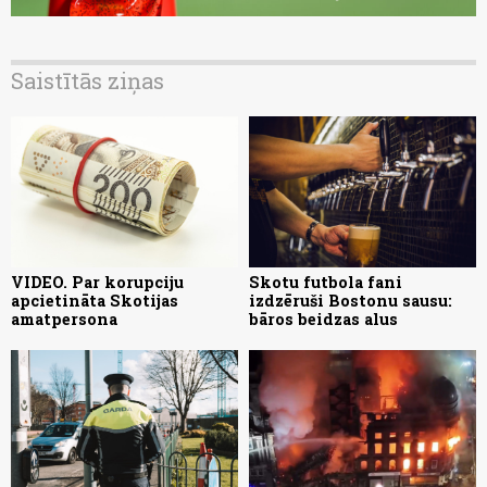
Saistītās ziņas
VIDEO. Par korupciju
Skotu futbola fani
apcietināta Skotijas
izdzēruši Bostonu sausu:
amatpersona
bāros beidzas alus