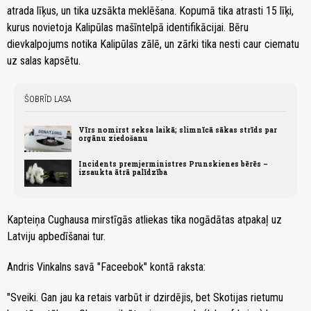
atrada līķus, un tika uzsākta meklēšana. Kopumā tika atrasti 15 līķi,
kurus novietoja Kalipūlas mašīntelpā identifikācijai. Bēru
dievkalpojums notika Kalipūlas zālē, un zārki tika nesti caur ciematu
uz salas kapsētu.
ŠOBRĪD LASA
Vīrs nomirst seksa laikā; slimnīcā sākas strīds par
orgānu ziedošanu
Incidents premjerministres Prunskienes bērēs –
izsaukta ātrā palīdzība
Kapteiņa Cughausa mirstīgās atliekas tika nogādātas atpakaļ uz
Latviju apbedīšanai tur.
Andris Vinkalns savā "Faceebok" kontā raksta:
"Sveiki. Gan jau ka retais varbūt ir dzirdējis, bet Skotijas rietumu