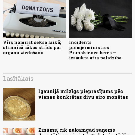
Vīrs nomirst seksa laikā;
Incidents
slimnīcā sākas strīds par
premjerministres
orgānu ziedošanu
Prunskienes bērēs –
izsaukta ātrā palīdzība
Lasītākais
Igaunijā milzīgs pieprasījums pēc
vienas konkrētas divu eiro monētas
Zināms, cik nākamgad saņems