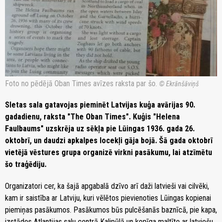
Foto no pēdējā Oban Times avīzes raksta par šo.
© Ekrānšāviņš
Sletas sala gatavojas pieminēt Latvijas kuģa avārijas 90.
gadadienu, raksta "The Oban Times". Kuģis "Helena
Faulbaums" uzskrēja uz sēkļa pie Lūingas 1936. gada 26.
oktobrī, un daudzi apkalpes locekļi gāja bojā. Šā gada oktobrī
vietējā vēstures grupa organizē virkni pasākumu, lai atzīmētu
šo traģēdiju.
Organizatori cer, ka šajā apgabalā dzīvo arī daži latvieši vai cilvēki,
kam ir saistība ar Latviju, kuri vēlētos pievienoties Lūingas kopienai
piemiņas pasākumos. Pasākumos būs pulcēšanās baznīcā, pie kapa,
izstādes Atlantijas salu centrā Kalipūlā un kopīga maltīte ar latviešu