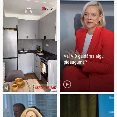
Vai VID gaidāms algu
pieaugums?
play_circle
volume_mute
SKATĪT VAIRĀK