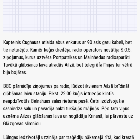
Kapteinis Cughauss atlaida abus enkurus ar 90 asis garu kabeli, bet
tie neturējās. Kamēr kuģis dreifēja, radio operators nosūtīja S.O.S.
ziņojumus, kurus uztvēra Portpatrikas un Malinhedas radioaparāti.
Tuvākā glābšanas laiva atradās Ailzā, bet telegrāfa līnijas tur vētrā
bija bojātas.
BBC pārraidīja ziņojumus pa radio, lūdzot ikvienam Ailzā brīdināt
glābšanas laivu staciju. Plkst. 22.00 kuģis ietriecās klintīs
neapdzīvotās Belnahuas salas rietumu pusē. Četri izdzīvojušie
sasniedza salu un pavadīja nakti tukšajās mājiņās. Pēc tam viņus
uzņēma Ailzas glābšanas laiva un nogādāja Krinanā, lai pārvestu uz
Glāzgovas slimnīcu.
Lūingas iedzīvotāji uzzināja par traģēdiju nākamajā rītā, kad krastā