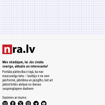
Mēs strādājam, lai Jūs zinātu
svarīgo, aktuālo un interesanto!
Portāla pārliecība ir tajā, ka nav
mazsvarīgu lietu – lasītājs ir ne vien
jāinformē, jābrīdina un jāizglīto, bet arī
jādod brīdis atelpai no dienas
saspringtajiem darbiem.
Sazinies ar mums: