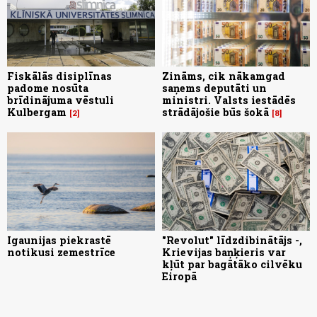
Fiskālās disiplīnas
Zināms, cik nākamgad
padome nosūta
saņems deputāti un
brīdinājuma vēstuli
ministri. Valsts iestādēs
Kulbergam
strādājošie būs šokā
2
8
Igaunijas piekrastē
"Revolut" līdzdibinātājs -,
notikusi zemestrīce
Krievijas baņķieris var
kļūt par bagātāko cilvēku
Eiropā