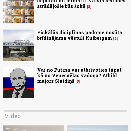
deputāti un ministri. Valsts iestādēs
strādājošie būs šokā
8
Fiskālās disiplīnas padome nosūta
brīdinājuma vēstuli Kulbergam
2
Vai no Putina var atbrīvoties tāpat
kā no Venecuēlas vadoņa? Atbild
majors Slaidiņš
5
Video