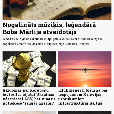
Nogalināts mūziķis, leģendārā
Boba Mārlija atveidotājs
Jamaikas mūziķis un aktieris Rass Ajai (īstajā vārdā Braiens Tods Bušērs) tika
nogalināts Voterfordā, Jamaikā 1. augustā, ziņo "Jamaica Observer".
Aizdomas par korupciju
Izlūkdienesti brīdina par
izvirzītas bijušai Ukrainas
iespējamiem Krievijas
vēstniecei ASV, bet viņa uz
uzbrukumiem
notiekošo "raugās mierīgi"
infrastruktūrai Baltijā