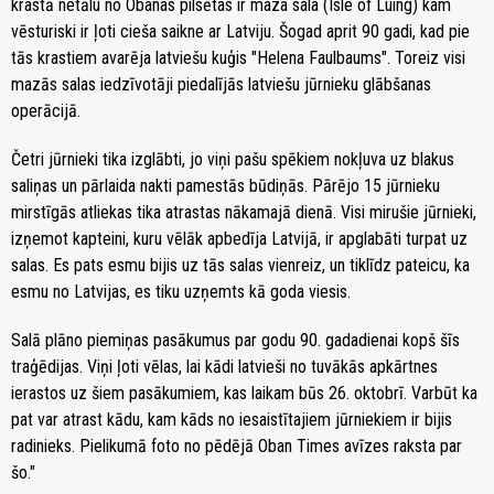
krastā netālu no Obanas pilsētas ir maza sala (Isle of Luing) kam
vēsturiski ir ļoti cieša saikne ar Latviju. Šogad aprit 90 gadi, kad pie
tās krastiem avarēja latviešu kuģis "Helena Faulbaums". Toreiz visi
mazās salas iedzīvotāji piedalījās latviešu jūrnieku glābšanas
operācijā.
Četri jūrnieki tika izglābti, jo viņi pašu spēkiem nokļuva uz blakus
saliņas un pārlaida nakti pamestās būdiņās. Pārējo 15 jūrnieku
mirstīgās atliekas tika atrastas nākamajā dienā. Visi mirušie jūrnieki,
izņemot kapteini, kuru vēlāk apbedīja Latvijā, ir apglabāti turpat uz
salas. Es pats esmu bijis uz tās salas vienreiz, un tiklīdz pateicu, ka
esmu no Latvijas, es tiku uzņemts kā goda viesis.
Salā plāno piemiņas pasākumus par godu 90. gadadienai kopš šīs
traģēdijas. Viņi ļoti vēlas, lai kādi latvieši no tuvākās apkārtnes
ierastos uz šiem pasākumiem, kas laikam būs 26. oktobrī. Varbūt ka
pat var atrast kādu, kam kāds no iesaistītajiem jūrniekiem ir bijis
radinieks. Pielikumā foto no pēdējā Oban Times avīzes raksta par
šo."