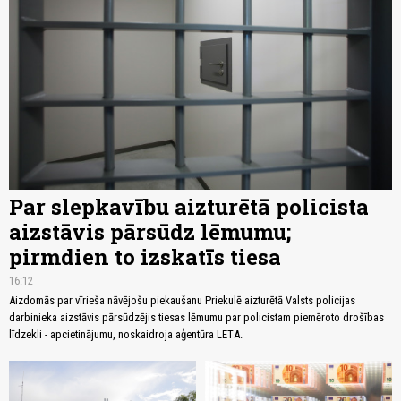
Par slepkavību aizturētā policista
aizstāvis pārsūdz lēmumu;
pirmdien to izskatīs tiesa
16:12
Aizdomās par vīrieša nāvējošu piekaušanu Priekulē aizturētā Valsts policijas
darbinieka aizstāvis pārsūdzējis tiesas lēmumu par policistam piemēroto drošības
līdzekli - apcietinājumu, noskaidroja aģentūra LETA.