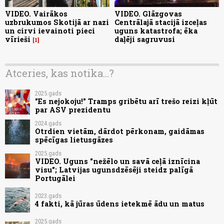
VIDEO. Vairākos
VIDEO. Glāzgovas
uzbrukumos Skotijā ar nazi
Centrālajā stacijā izceļas
un cirvi ievainoti pieci
uguns katastrofa; ēka
vīrieši
daļēji sagruvusi
1
Atceries, kas notika...?
2025.gads
"Es nejokoju!" Tramps gribētu arī trešo reizi kļūt
par ASV prezidentu
2024.gads
Otrdien vietām, dārdot pērkonam, gaidāmas
spēcīgas lietusgāzes
2025.gads
VIDEO. Uguns "nežēlo un savā ceļā iznīcina
visu"; Latvijas ugunsdzēsēji steidz palīgā
Portugālei
2023.gads
4 fakti, kā jūras ūdens ietekmē ādu un matus
2025.gads