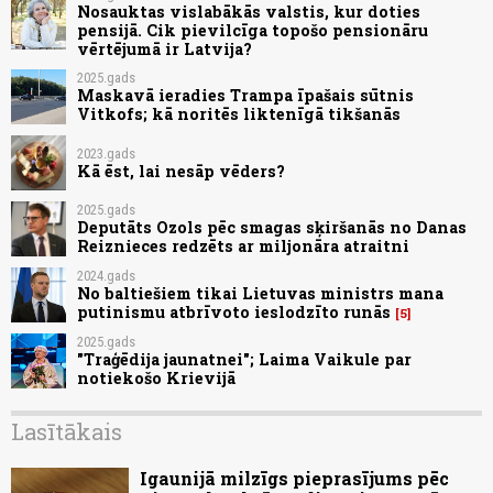
Nosauktas vislabākās valstis, kur doties
pensijā. Cik pievilcīga topošo pensionāru
vērtējumā ir Latvija?
2025.gads
Maskavā ieradies Trampa īpašais sūtnis
Vitkofs; kā noritēs liktenīgā tikšanās
2023.gads
Kā ēst, lai nesāp vēders?
2025.gads
Deputāts Ozols pēc smagas sķiršanās no Danas
Reiznieces redzēts ar miljonāra atraitni
2024.gads
No baltiešiem tikai Lietuvas ministrs mana
putinismu atbrīvoto ieslodzīto runās
5
2025.gads
"Traģēdija jaunatnei"; Laima Vaikule par
notiekošo Krievijā
Lasītākais
Igaunijā milzīgs pieprasījums pēc