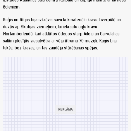
ēdieniem.
Kuģis no Rīgas bija izkrāvis savu kokmateriālu kravu Liverpūlē un
devās ap Skotijas ziemeļiem, lai iekrautu ogļu kravu
Nortamberlendā, kad atklātos ūdeņos starp Aileju un Garvelahas
salām plosījās viesuļvētra ar vēja ātrumu 70 mezgli. Kuģis bija
tukšs, bez kravas, un tas zaudēja stūrēšanas spējas.