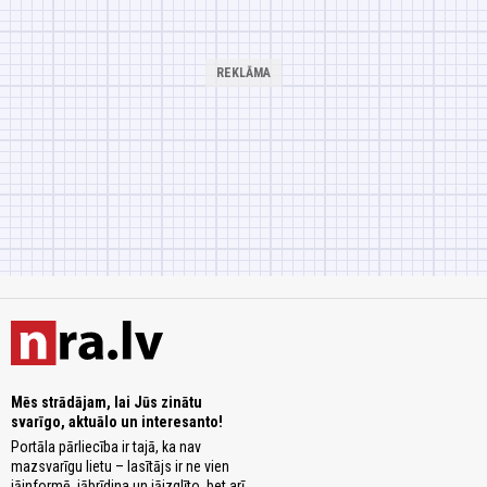
Mēs strādājam, lai Jūs zinātu
svarīgo, aktuālo un interesanto!
Portāla pārliecība ir tajā, ka nav
mazsvarīgu lietu – lasītājs ir ne vien
jāinformē, jābrīdina un jāizglīto, bet arī