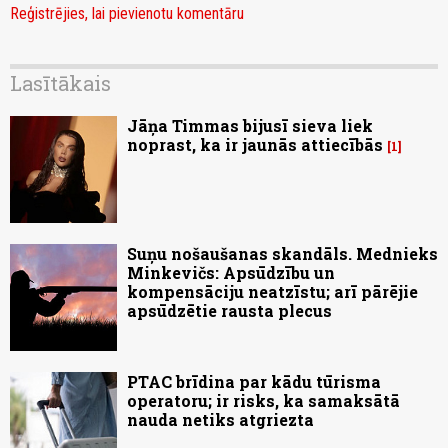
Reģistrējies, lai pievienotu komentāru
Lasītākais
Jāņa Timmas bijusī sieva liek
noprast, ka ir jaunās attiecībās
1
Suņu nošaušanas skandāls. Mednieks
Minkevičs: Apsūdzību un
kompensāciju neatzīstu; arī pārējie
apsūdzētie rausta plecus
PTAC brīdina par kādu tūrisma
operatoru; ir risks, ka samaksātā
nauda netiks atgriezta