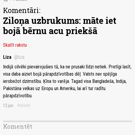
Komentāri:
Ziloņa uzbrukums: māte iet
bojā bērnu acu priekšā
Skatīt rakstu
Liza
@liza
Indijā cilvēki pievairojušies tā, ka ne prusaki līdzi netiek. Pretīgi lasīt,
visa daba aiziet bojā pārapdzīvotības dēļ. Valsts nav spējīga
ierobežot dzimstību. Ķīna to varēja. Tagad visa Bangladeša, Indija,
Pakistāna velkas uz Eiropu un Ameriku, lai arī tur radītu
pārapdzīvotību.
12.jun
Atbildēt
Komentēt