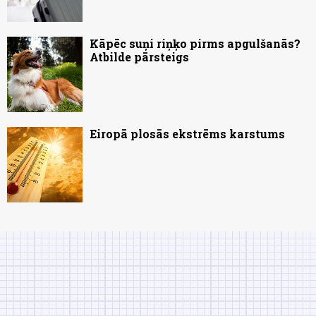
Kāpēc suņi riņķo pirms apgulšanās?
Atbilde pārsteigs
Eiropā plosās ekstrēms karstums