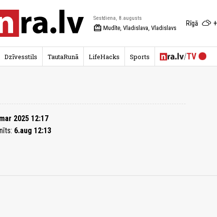
Sestdiena, 8.augusts
+
Rīgā
redeem
Mudīte, Vladislava, Vladislavs
Dzīvesstils
TautaRunā
LifeHacks
Sports
mar 2025 12:17
nīts:
6.aug 12:13