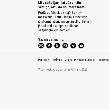
Mēs strādājam, lai Jūs zinātu
svarīgo, aktuālo un interesanto!
Portāla pārliecība ir tajā, ka nav
mazsvarīgu lietu – lasītājs ir ne vien
jāinformē, jābrīdina un jāizglīto, bet arī
jādod brīdis atelpai no dienas
saspringtajiem darbiem.
Sazinies ar mums:
Par nra.lv
Reklāma
Misija
Privātuma politika
Lietošan
Visas tiesības aizsargātas © nra.lv, 2026