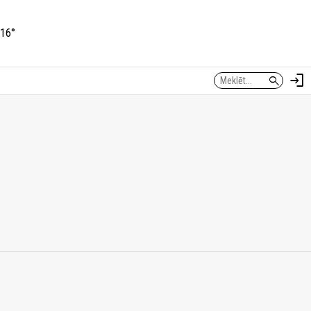
16°
login
search