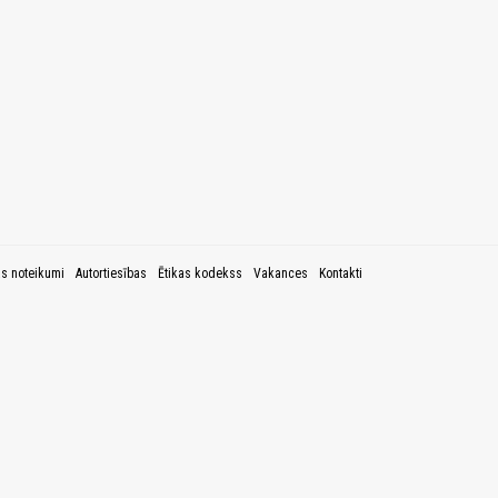
as noteikumi
Autortiesības
Ētikas kodekss
Vakances
Kontakti