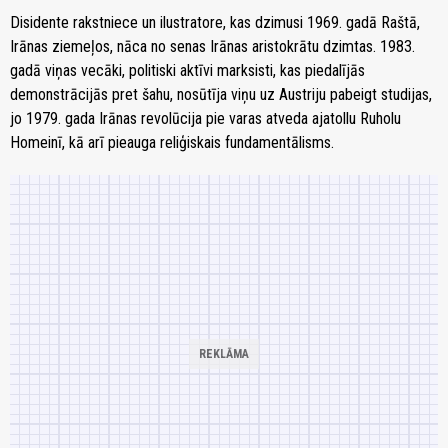
Disidente rakstniece un ilustratore, kas dzimusi 1969. gadā Raštā,
Irānas ziemeļos, nāca no senas Irānas aristokrātu dzimtas. 1983.
gadā viņas vecāki, politiski aktīvi marksisti, kas piedalījās
demonstrācijās pret šahu, nosūtīja viņu uz Austriju pabeigt studijas,
jo 1979. gada Irānas revolūcija pie varas atveda ajatollu Ruholu
Homeinī, kā arī pieauga reliģiskais fundamentālisms.