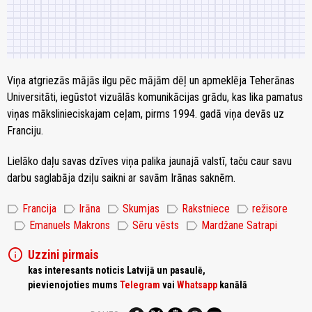
Viņa atgriezās mājās ilgu pēc mājām dēļ un apmeklēja Teherānas
Universitāti, iegūstot vizuālās komunikācijas grādu, kas lika pamatus
viņas mākslinieciskajam ceļam, pirms 1994. gadā viņa devās uz
Franciju.
Lielāko daļu savas dzīves viņa palika jaunajā valstī, taču caur savu
darbu saglabāja dziļu saikni ar savām Irānas saknēm.
label
label
label
label
label
Francija
Irāna
Skumjas
Rakstniece
režisore
label
label
label
Emanuels Makrons
Sēru vēsts
Mardžane Satrapi
info
Uzzini pirmais
kas interesants noticis Latvijā un pasaulē,
pievienojoties mums
Telegram
vai
Whatsapp
kanālā