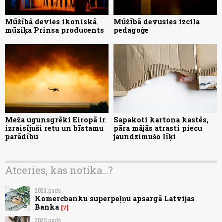
Mūžībā devies ikoniskā
Mūžībā devusies izcila
mūziķa Prinsa producents
pedagoģe
Meža ugunsgrēki Eiropā ir
Sapakoti kartona kastēs,
izraisījuši retu un bīstamu
pāra mājās atrasti piecu
parādību
jaundzimušo līķi
Atceries, kas notika...?
2023.gads
Komercbanku superpeļņu apsargā Latvijas
Banka
7
2025.gads