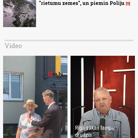
"rietumu zemes", un piemin Poliju
5
Video
Rīgā sākas lampu
drudzis