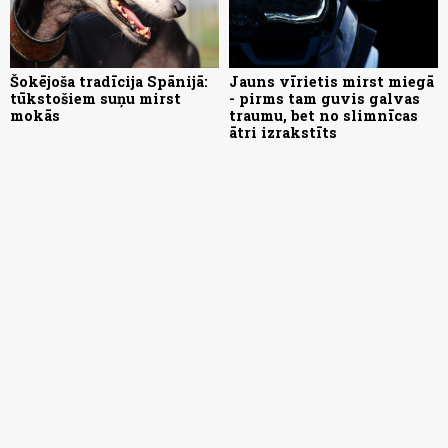
Šokējoša tradīcija Spānijā:
Jauns vīrietis mirst miegā
tūkstošiem suņu mirst
- pirms tam guvis galvas
mokās
traumu, bet no slimnīcas
ātri izrakstīts