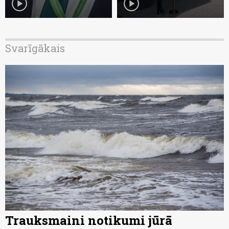
play_circle
play_circle
Svarīgākais
Trauksmaini notikumi jūrā