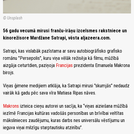
© Unsplash
56 gadu vecumā mirusi franču-irāņu izcelsmes rakstniece un
kinorežisore Mardžane Satrapi, vēsta aljazeera.com.
Satrapi, kas vislabāk pazīstama ar savu autobiogrāfisko grafisko
romānu "Persepolis", kuru viņa vēlāk režisēja kā filmu, mūžībā
aizgāja ceturtdien, paziņoja
Francijas
prezidenta Emanuela Makrona
birojs.
Viņas ģimene medijiem atklāja, ka Satrapi mirusi "skumjās" nedaudz
vairāk kā gadu pēc sava vīra Matiasa Ripas nāves.
Makrons
izteica cieņu autorei un sacīja, ka “viņas aiziešana mūžībā
iezīmē Francijas kultūras vadošās personības un brīvībai veltītas
mākslinieces zaudējumu, kuras darbs nes universālu vēstījumu un
ieguva viņai milzīgu starptautisku atzinību”.