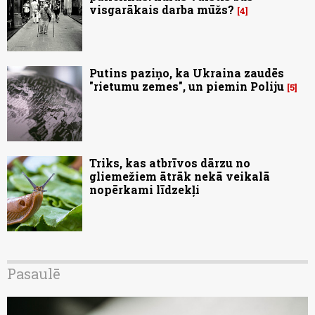
visgarākais darba mūžs?
4
Putins paziņo, ka Ukraina zaudēs
"rietumu zemes", un piemin Poliju
5
Triks, kas atbrīvos dārzu no
gliemežiem ātrāk nekā veikalā
nopērkami līdzekļi
Pasaulē