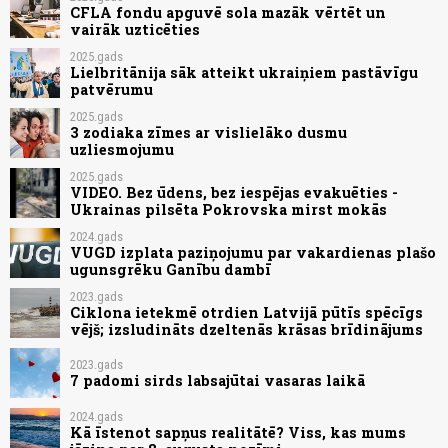
CFLA fondu apguvē sola mazāk vērtēt un
vairāk uzticēties
2025.gads
Lielbritānija sāk atteikt ukraiņiem pastāvīgu
patvērumu
2025.gads
3 zodiaka zīmes ar vislielāko dusmu
uzliesmojumu
2025.gads
VIDEO. Bez ūdens, bez iespējas evakuēties -
Ukrainas pilsēta Pokrovska mirst mokās
2024.gads
VUGD izplata paziņojumu par vakardienas plašo
ugunsgrēku Ganību dambī
2023.gads
Ciklona ietekmē otrdien Latvijā pūtīs spēcīgs
vējš; izsludināts dzeltenās krāsas brīdinājums
2023.gads
7 padomi sirds labsajūtai vasaras laikā
2024.gads
Kā īstenot sapņus realitātē? Viss, kas mums