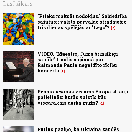
Lasītākais
"Prieks maksāt nodokļus." Sabiedrība
sašutusi: valsts pārvaldē strādājošie
trīs dienas spēlējās ar "Lego"?
2
VIDEO. "Maestro, Jums brīnišķīgi
sanāk!" Ļaudis sajūsmā par
Raimonda Paula negaidīto rīcību
koncertā
1
Pensionēšanās vecums Eiropā strauji
palielinās: kurās valstīs būs
visgarākais darba mūžs?
4
Putins paziņo, ka Ukraina zaudēs