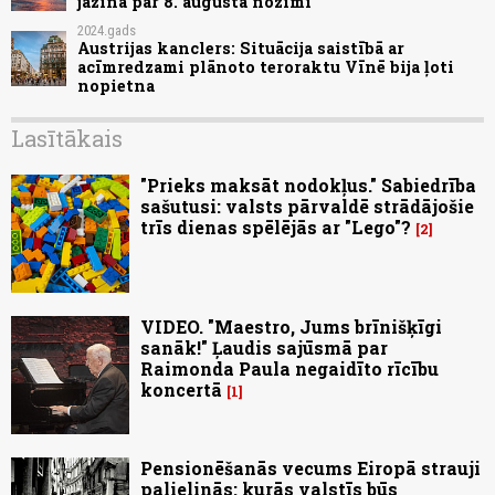
jāzina par 8. augusta nozīmi
2024.gads
Austrijas kanclers: Situācija saistībā ar
acīmredzami plānoto teroraktu Vīnē bija ļoti
nopietna
Lasītākais
"Prieks maksāt nodokļus." Sabiedrība
sašutusi: valsts pārvaldē strādājošie
trīs dienas spēlējās ar "Lego"?
2
VIDEO. "Maestro, Jums brīnišķīgi
sanāk!" Ļaudis sajūsmā par
Raimonda Paula negaidīto rīcību
koncertā
1
Pensionēšanās vecums Eiropā strauji
palielinās: kurās valstīs būs