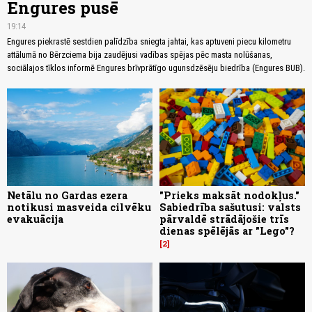
Engures pusē
19:14
Engures piekrastē sestdien palīdzība sniegta jahtai, kas aptuveni piecu kilometru
attālumā no Bērzciema bija zaudējusi vadības spējas pēc masta nolūšanas,
sociālajos tīklos informē Engures brīvprātīgo ugunsdzēsēju biedrība (Engures BUB).
Netālu no Gardas ezera
"Prieks maksāt nodokļus."
notikusi masveida cilvēku
Sabiedrība sašutusi: valsts
evakuācija
pārvaldē strādājošie trīs
dienas spēlējās ar "Lego"?
2