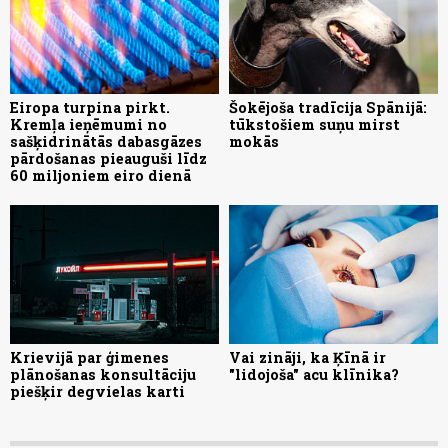
Eiropa turpina pirkt.
Šokējoša tradīcija Spānijā:
Kremļa ieņēmumi no
tūkstošiem suņu mirst
sašķidrinātās dabasgāzes
mokās
pārdošanas pieauguši līdz
60 miljoniem eiro dienā
Krievijā par ģimenes
Vai zināji, ka Ķīnā ir
plānošanas konsultāciju
"lidojoša" acu klīnika?
piešķir degvielas karti