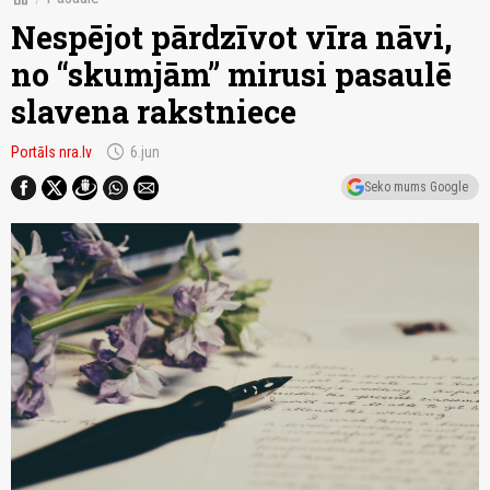
Nespējot pārdzīvot vīra nāvi,
no “skumjām” mirusi pasaulē
slavena rakstniece
schedule
Portāls nra.lv
6.jun
Seko mums Google