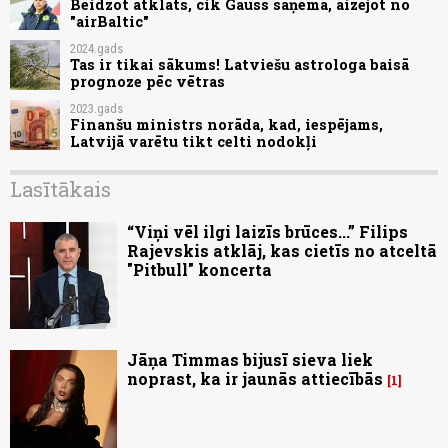
Beidzot atklāts, cik Gauss saņēma, aizejot no
"airBaltic"
2024.gads
Tas ir tikai sākums! Latviešu astrologa baisā
prognoze pēc vētras
2023.gads
Finanšu ministrs norāda, kad, iespējams,
Latvijā varētu tikt celti nodokļi
Lasītākais
“Viņi vēl ilgi laizīs brūces...” Filips
Rajevskis atklāj, kas cietīs no atceltā
"Pitbull" koncerta
Jāņa Timmas bijusī sieva liek
noprast, ka ir jaunās attiecībās
1