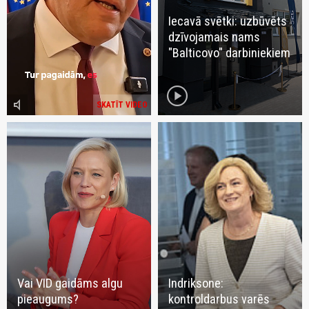
Iecavā svētki: uzbūvēts
dzīvojamais nams
"Balticovo" darbiniekiem
play_circle
volume_mute
SKATĪT VIDEO
Vai VID gaidāms algu
Indriksone:
pieaugums?
kontroldarbus varēs