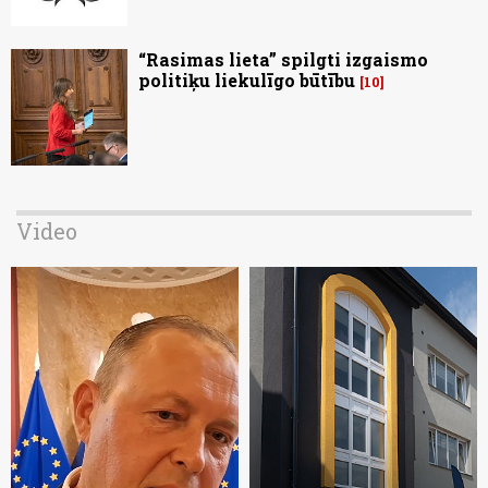
“Rasimas lieta” spilgti izgaismo
politiķu liekulīgo būtību
10
Video