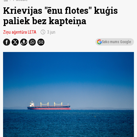
Krievijas "ēnu flotes" kuģis
paliek bez kapteiņa
schedule
Ziņu aģentūra LETA
3.jun
Seko mums Google