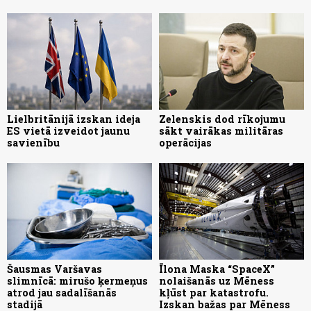
Lielbritānijā izskan ideja
Zelenskis dod rīkojumu
ES vietā izveidot jaunu
sākt vairākas militāras
savienību
operācijas
Šausmas Varšavas
Īlona Maska “SpaceX”
slimnīcā: mirušo ķermeņus
nolaišanās uz Mēness
atrod jau sadalīšanās
kļūst par katastrofu.
stadijā
Izskan bažas par Mēness