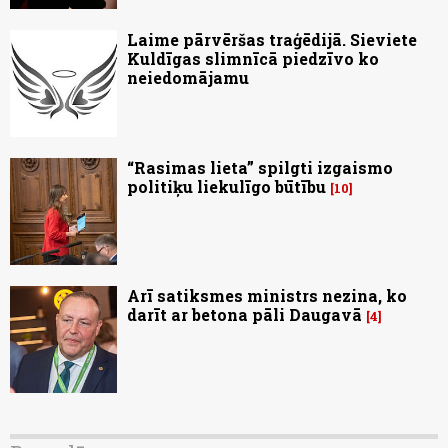
Laime pārvēršas traģēdijā. Sieviete
Kuldīgas slimnīcā piedzīvo ko
neiedomājamu
“Rasimas lieta” spilgti izgaismo
politiķu liekulīgo būtību
10
Arī satiksmes ministrs nezina, ko
darīt ar betona pāli Daugavā
4