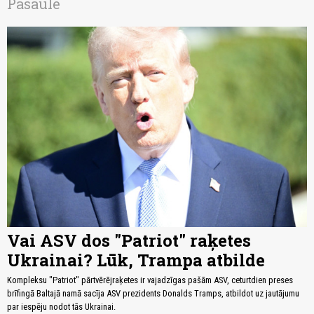
Pasaulē
Vai ASV dos "Patriot" raķetes
Ukrainai? Lūk, Trampa atbilde
Kompleksu "Patriot" pārtvērējraķetes ir vajadzīgas pašām ASV, ceturtdien preses
brīfingā Baltajā namā sacīja ASV prezidents Donalds Tramps, atbildot uz jautājumu
par iespēju nodot tās Ukrainai.