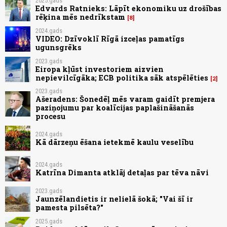
2025.gads
Edvards Ratnieks: Lāpīt ekonomiku uz drošības
rēķina mēs nedrīkstam
8
2024.gads
VIDEO: Dzīvoklī Rīgā izceļas pamatīgs
ugunsgrēks
2023.gads
Eiropa kļūst investoriem aizvien
nepievilcīgāka; ECB politika sāk atspēlēties
2
2023.gads
Ašeradens: Šonedēļ mēs varam gaidīt premjera
paziņojumu par koalīcijas paplašināšanās
procesu
2024.gads
Kā dārzeņu ēšana ietekmē kaulu veselību
2024.gads
Katrīna Dimanta atklāj detaļas par tēva nāvi
2023.gads
Jaunzēlandietis ir nelielā šokā; "Vai šī ir
pamesta pilsēta?"
2025.gads