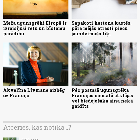
Meža ugunsgrēki Eiropā ir
Sapakoti kartona kastēs,
izraisījuši retu un bīstamu
pāra mājās atrasti piecu
parādību
jaundzimušo līķi
Akvelīna Līvmane aizbēg
Pēc postašā ugunsgrēka
uz Franciju
Francijas ciematā atklājas
vēl biedējošāka aina nekā
gaidīts
Atceries, kas notika...?