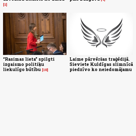
1
“Rasimas lieta” spilgti
Laime pārvēršas traģēdijā.
izgaismo politiķu
Sieviete Kuldīgas slimnīcā
liekulīgo būtību
piedzīvo ko neiedomājamu
10