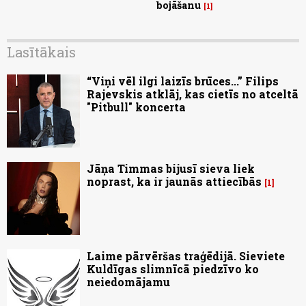
bojāšanu
1
Lasītākais
“Viņi vēl ilgi laizīs brūces...” Filips
Rajevskis atklāj, kas cietīs no atceltā
"Pitbull" koncerta
Jāņa Timmas bijusī sieva liek
noprast, ka ir jaunās attiecībās
1
Laime pārvēršas traģēdijā. Sieviete
Kuldīgas slimnīcā piedzīvo ko
neiedomājamu