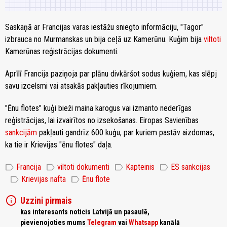
Saskaņā ar Francijas varas iestāžu sniegto informāciju, "Tagor"
izbrauca no Murmanskas un bija ceļā uz Kamerūnu. Kuģim bija
viltoti
Kamerūnas reģistrācijas dokumenti.
Aprīlī Francija paziņoja par plānu divkāršot sodus kuģiem, kas slēpj
savu izcelsmi vai atsakās pakļauties rīkojumiem.
"Ēnu flotes" kuģi bieži maina karogus vai izmanto nederīgas
reģistrācijas, lai izvairītos no izsekošanas. Eiropas Savienības
sankcijām
pakļauti gandrīz 600 kuģu, par kuriem pastāv aizdomas,
ka tie ir Krievijas "ēnu flotes" daļa.
label
label
label
label
Francija
viltoti dokumenti
Kapteinis
ES sankcijas
label
label
Krievijas nafta
Ēnu flote
info
Uzzini pirmais
kas interesants noticis Latvijā un pasaulē,
pievienojoties mums
Telegram
vai
Whatsapp
kanālā