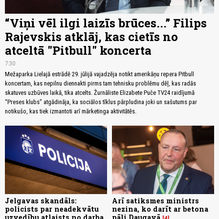
“Viņi vēl ilgi laizīs brūces...” Filips
Rajevskis atklāj, kas cietīs no
atceltā "Pitbull" koncerta
7:30
Mežaparka Lielajā estrādē 29. jūlijā vajadzēja notikt amerikāņu repera Pitbull
koncertam, kas nepilnu diennakti pirms tam tehnisku problēmu dēļ, kas radās
skatuves uzbūves laikā, tika atcelts. Žurnāliste Elizabete Puče TV24 raidījumā
“Preses klubs” atgādināja, ka sociālos tīklus pārpludina joki un sašutums par
notikušo, kas tiek izmantoti arī mārketinga aktivitātēs.
Jelgavas skandāls:
Arī satiksmes ministrs
policists par neadekvātu
nezina, ko darīt ar betona
uzvedību atlaists no darba
pāli Daugavā
4