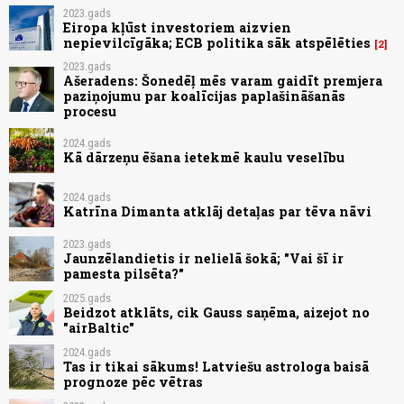
2023.gads
Eiropa kļūst investoriem aizvien
nepievilcīgāka; ECB politika sāk atspēlēties
2
2023.gads
Ašeradens: Šonedēļ mēs varam gaidīt premjera
paziņojumu par koalīcijas paplašināšanās
procesu
2024.gads
Kā dārzeņu ēšana ietekmē kaulu veselību
2024.gads
Katrīna Dimanta atklāj detaļas par tēva nāvi
2023.gads
Jaunzēlandietis ir nelielā šokā; "Vai šī ir
pamesta pilsēta?"
2025.gads
Beidzot atklāts, cik Gauss saņēma, aizejot no
"airBaltic"
2024.gads
Tas ir tikai sākums! Latviešu astrologa baisā
prognoze pēc vētras