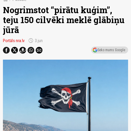
Nogrimstot “pirātu kuģim”,
teju 150 cilvēki meklē glābiņu
jūrā
schedule
Portāls nra.lv
3.jun
Seko mums Google