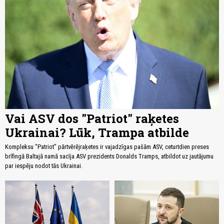
Vai ASV dos "Patriot" raķetes
Ukrainai? Lūk, Trampa atbilde
Kompleksu "Patriot" pārtvērējraķetes ir vajadzīgas pašām ASV, ceturtdien preses
brīfingā Baltajā namā sacīja ASV prezidents Donalds Tramps, atbildot uz jautājumu
par iespēju nodot tās Ukrainai.