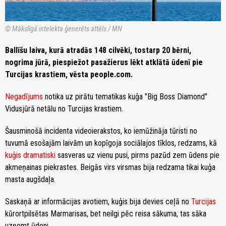
© Mākslīgā intelekta ģenerēts attēls / MN
Ballīšu laiva, kurā atradās 148 cilvēki, tostarp 20 bērni,
nogrima jūrā, piespiežot pasažierus lēkt atklātā ūdenī pie
Turcijas krastiem, vēsta people.com.
Negadījums
notika uz pirātu tematikas kuģa "Big Boss Diamond"
Vidusjūrā netālu no Turcijas krastiem.
Šausminošā incidenta videoierakstos, ko iemūžināja tūristi no
tuvumā esošajām laivām un kopīgoja sociālajos tīklos, redzams, kā
kuģis dramatiski
sasveras uz vienu pusi, pirms pazūd zem ūdens pie
akmeņainas piekrastes. Beigās virs virsmas bija redzama tikai kuģa
masta augšdaļa.
Saskaņā ar informācijas avotiem, kuģis bija devies ceļā no
Turcijas
kūrortpilsētas Marmarisas, bet neilgi pēc reisa sākuma, tas sāka
uzņemt ūdeni.