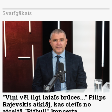
Svarīgākais
“Viņi vēl ilgi laizīs brūces...” Filips
Rajevskis atklāj, kas cietīs no
atceltā "Pitbull" koncerta