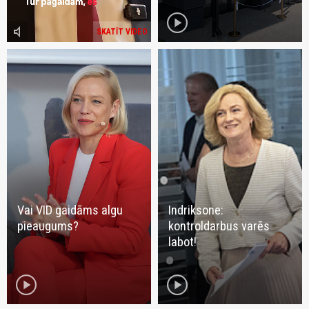
play_circle
volume_mute
SKATĪT VIDEO
Vai VID gaidāms algu
Indriksone:
pieaugums?
kontroldarbus varēs
labot!
play_circle
play_circle