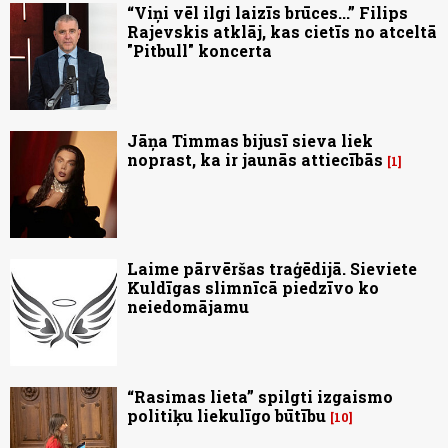
“Viņi vēl ilgi laizīs brūces...” Filips
Rajevskis atklāj, kas cietīs no atceltā
"Pitbull" koncerta
Jāņa Timmas bijusī sieva liek
noprast, ka ir jaunās attiecībās
1
Laime pārvēršas traģēdijā. Sieviete
Kuldīgas slimnīcā piedzīvo ko
neiedomājamu
“Rasimas lieta” spilgti izgaismo
politiķu liekulīgo būtību
10