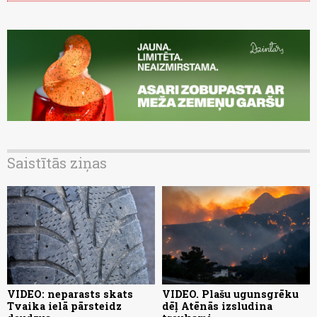
Saistītās ziņas
VIDEO: neparasts skats
VIDEO. Plašu ugunsgrēku
Tvaika ielā pārsteidz
dēļ Atēnās izsludina