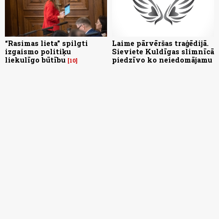
“Rasimas lieta” spilgti
Laime pārvēršas traģēdijā.
izgaismo politiķu
Sieviete Kuldīgas slimnīcā
liekulīgo būtību
piedzīvo ko neiedomājamu
10