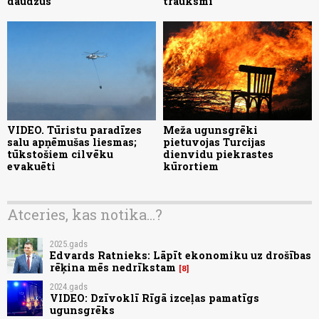
daudzus
trauksmi
VIDEO. Tūristu paradīzes
Meža ugunsgrēki
salu apņēmušas liesmas;
pietuvojas Turcijas
tūkstošiem cilvēku
dienvidu piekrastes
evakuēti
kūrortiem
Atceries, kas notika...?
2025.gads
Edvards Ratnieks: Lāpīt ekonomiku uz drošības
rēķina mēs nedrīkstam
8
2024.gads
VIDEO: Dzīvoklī Rīgā izceļas pamatīgs
ugunsgrēks