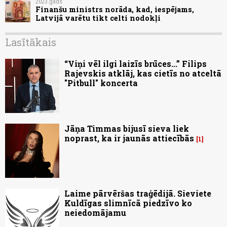
2023.gads
Finanšu ministrs norāda, kad, iespējams,
Latvijā varētu tikt celti nodokļi
Lasītākais
“Viņi vēl ilgi laizīs brūces...” Filips
Rajevskis atklāj, kas cietīs no atceltā
"Pitbull" koncerta
Jāņa Timmas bijusī sieva liek
noprast, ka ir jaunās attiecībās
1
Laime pārvēršas traģēdijā. Sieviete
Kuldīgas slimnīcā piedzīvo ko
neiedomājamu