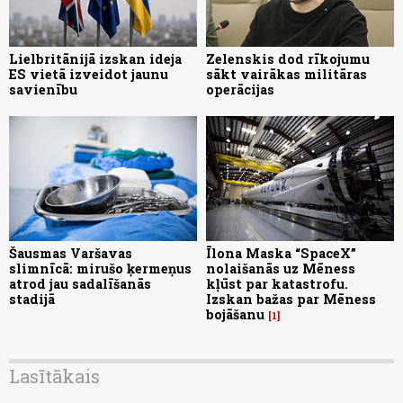
Lielbritānijā izskan ideja
Zelenskis dod rīkojumu
ES vietā izveidot jaunu
sākt vairākas militāras
savienību
operācijas
Šausmas Varšavas
Īlona Maska “SpaceX”
slimnīcā: mirušo ķermeņus
nolaišanās uz Mēness
atrod jau sadalīšanās
kļūst par katastrofu.
stadijā
Izskan bažas par Mēness
bojāšanu
1
Lasītākais