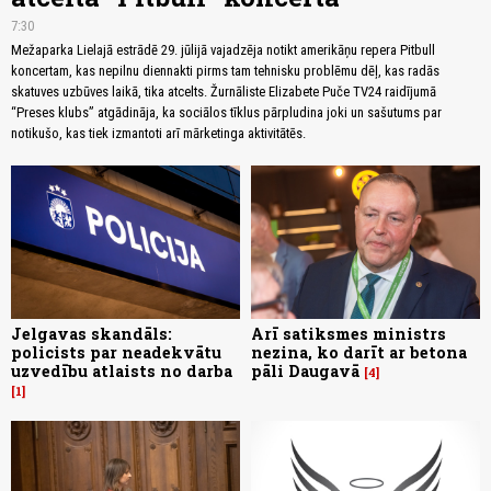
7:30
Mežaparka Lielajā estrādē 29. jūlijā vajadzēja notikt amerikāņu repera Pitbull
koncertam, kas nepilnu diennakti pirms tam tehnisku problēmu dēļ, kas radās
skatuves uzbūves laikā, tika atcelts. Žurnāliste Elizabete Puče TV24 raidījumā
“Preses klubs” atgādināja, ka sociālos tīklus pārpludina joki un sašutums par
notikušo, kas tiek izmantoti arī mārketinga aktivitātēs.
Jelgavas skandāls:
Arī satiksmes ministrs
policists par neadekvātu
nezina, ko darīt ar betona
uzvedību atlaists no darba
pāli Daugavā
4
1