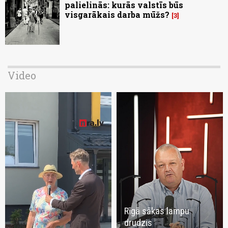
palielinās: kurās valstīs būs
visgarākais darba mūžs?
3
Video
Rīgā sākas lampu
drudzis