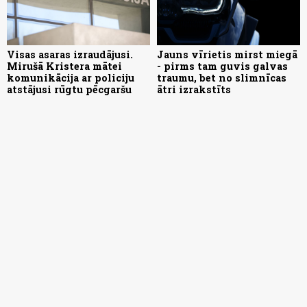
Visas asaras izraudājusi.
Jauns vīrietis mirst miegā
Mirušā Kristera mātei
- pirms tam guvis galvas
komunikācija ar policiju
traumu, bet no slimnīcas
atstājusi rūgtu pēcgaršu
ātri izrakstīts