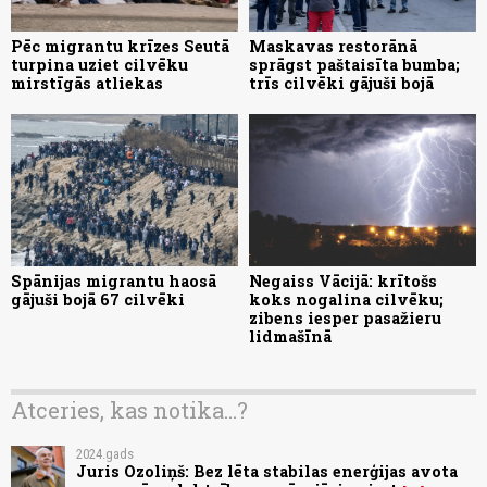
Pēc migrantu krīzes Seutā
Maskavas restorānā
turpina uziet cilvēku
sprāgst paštaisīta bumba;
mirstīgās atliekas
trīs cilvēki gājuši bojā
Spānijas migrantu haosā
Negaiss Vācijā: krītošs
gājuši bojā 67 cilvēki
koks nogalina cilvēku;
zibens iesper pasažieru
lidmašīnā
Atceries, kas notika...?
2024.gads
Juris Ozoliņš: Bez lēta stabilas enerģijas avota