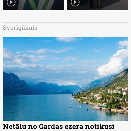
play_circle
play_circle
Svarīgākais
Netālu no Gardas ezera notikusi