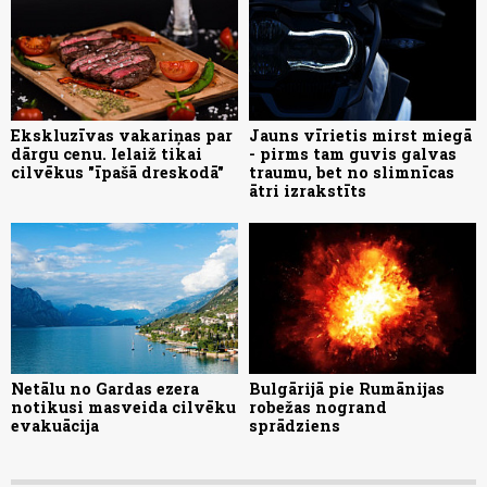
Ekskluzīvas vakariņas par
Jauns vīrietis mirst miegā
dārgu cenu. Ielaiž tikai
- pirms tam guvis galvas
cilvēkus "īpašā dreskodā"
traumu, bet no slimnīcas
ātri izrakstīts
Netālu no Gardas ezera
Bulgārijā pie Rumānijas
notikusi masveida cilvēku
robežas nogrand
evakuācija
sprādziens