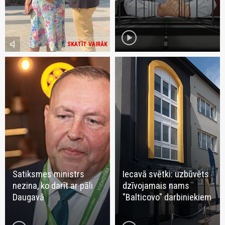
play_circle
volume_mute
SKATĪT VAIRĀK
Satiksmes ministrs
Iecavā svētki: uzbūvēts
nezina, ko darīt ar pāli
dzīvojamais nams
Daugavā
"Balticovo" darbiniekiem