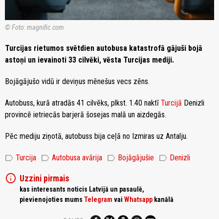
© Foto: magnific.com
Turcijas rietumos svētdien autobusa katastrofā gājuši bojā
astoņi un ievainoti 33 cilvēki, vēsta Turcijas mediji.
Bojāgājušo vidū ir deviņus mēnešus vecs zēns.
Autobuss, kurā atradās 41 cilvēks, plkst. 1.40 naktī
Turcijā
Denizli
provincē ietriecās barjerā šosejas malā un aizdegās.
Pēc mediju ziņotā, autobuss bija ceļā no Izmiras uz Antalju.
label
label
label
label
Turcija
Autobusa avārija
Bojāgājušie
Denizli
info
Uzzini pirmais
kas interesants noticis Latvijā un pasaulē,
pievienojoties mums
Telegram
vai
Whatsapp
kanālā