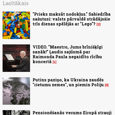
Lasītākais
"Prieks maksāt nodokļus." Sabiedrība
sašutusi: valsts pārvaldē strādājošie
trīs dienas spēlējās ar "Lego"?
2
VIDEO. "Maestro, Jums brīnišķīgi
sanāk!" Ļaudis sajūsmā par
Raimonda Paula negaidīto rīcību
koncertā
1
Putins paziņo, ka Ukraina zaudēs
"rietumu zemes", un piemin Poliju
5
Pensionēšanās vecums Eiropā strauji