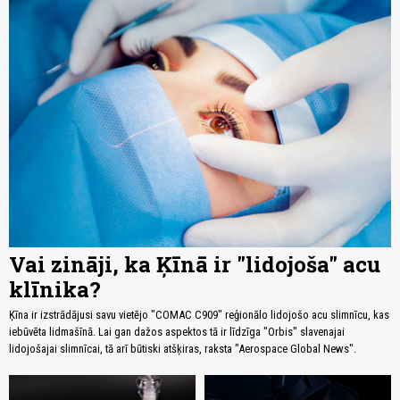
Vai zināji, ka Ķīnā ir "lidojoša" acu
klīnika?
Ķīna ir izstrādājusi savu vietējo "COMAC C909" reģionālo lidojošo acu slimnīcu, kas
iebūvēta lidmašīnā. Lai gan dažos aspektos tā ir līdzīga "Orbis" slavenajai
lidojošajai slimnīcai, tā arī būtiski atšķiras, raksta "Aerospace Global News".