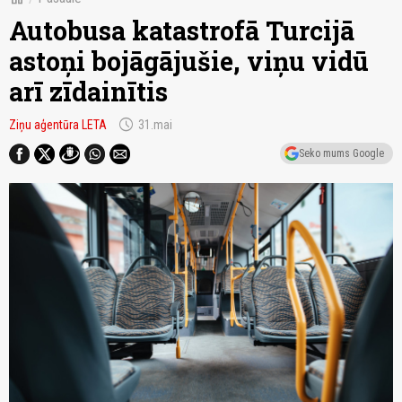
Autobusa katastrofā Turcijā
astoņi bojāgājušie, viņu vidū
arī zīdainītis
schedule
Ziņu aģentūra LETA
31.mai
Seko mums Google