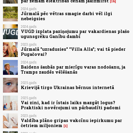
par zemām elektrības cenām jāaizmirst
16
2024.gads
Jūrmalā pēc vētras smagie darbi vēl ilgi
nebeigsies
2024.gads
VUGD izplata paziņojumu par vakardienas plašo
ugunsgrēku Ganību dambī
2023.gads
Jūrmalā "uzradusies" "Villa Alla"; vai tā pieder
Pugačovai?
2024.gads
Baidens šaubās par mierīgu varas nodošanu, ja
Tramps zaudēs vēlēšanās
2025.gads
Krievijā tirgo Ukrainas bērnus internetā
2025.gads
Vai zini, kad ir īstais laiks mazgāt logus?
Praktiski novērojumi un pārbaudīti padomi
2023.gads
Valdība plāno gripas vakcīnu iepirkumu par
četriem miljoniem
1