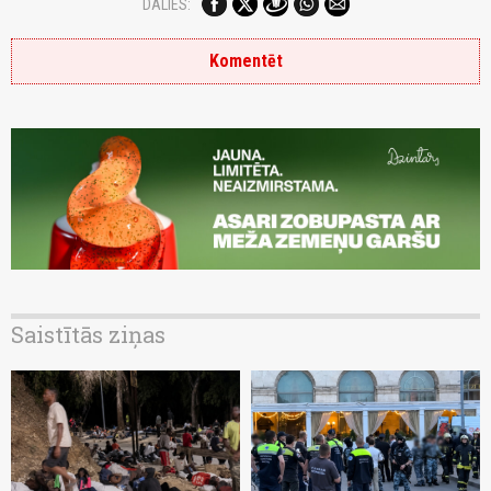
DALIES:
Komentēt
Saistītās ziņas