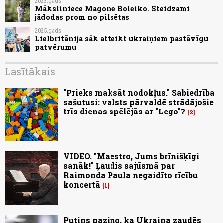
2023.gads
Māksliniece Magone Boleiko. Steidzami
jādodas prom no pilsētas
2025.gads
Lielbritānija sāk atteikt ukraiņiem pastāvīgu
patvērumu
Lasītākais
"Prieks maksāt nodokļus." Sabiedrība
sašutusi: valsts pārvaldē strādājošie
trīs dienas spēlējās ar "Lego"?
2
VIDEO. "Maestro, Jums brīnišķīgi
sanāk!" Ļaudis sajūsmā par
Raimonda Paula negaidīto rīcību
koncertā
1
Putins paziņo, ka Ukraina zaudēs