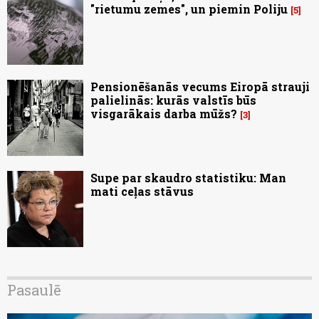
"rietumu zemes", un piemin Poliju
5
Pensionēšanās vecums Eiropā strauji
palielinās: kurās valstīs būs
visgarākais darba mūžs?
3
Supe par skaudro statistiku: Man
mati ceļas stāvus
Pasaulē