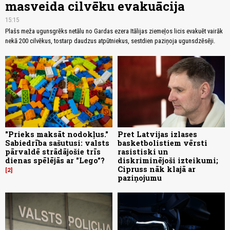
masveida cilvēku evakuācija
15:15
Plašs meža ugunsgrēks netālu no Gardas ezera Itālijas ziemeļos licis evakuēt vairāk
nekā 200 cilvēkus, tostarp daudzus atpūtniekus, sestdien paziņoja ugunsdzēsēji.
"Prieks maksāt nodokļus."
Pret Latvijas izlases
Sabiedrība sašutusi: valsts
basketbolistiem vērsti
pārvaldē strādājošie trīs
rasistiski un
dienas spēlējās ar "Lego"?
diskriminējoši izteikumi;
Cipruss nāk klajā ar
2
paziņojumu