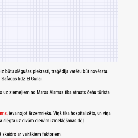
eiz būtu slēgušas piekrasti, traģēdija varētu būt novērsta.
 Safagas līdz El Gūnai.
s uz ziemeļiem no Marsa Alamas tika atrasts čehu tūrista
ums,
ievainojot ārzemnieku. Viņš tika hospitalizēts, un viņa
ka slēgta uz divām dienām izmeklēšanas dēļ.
skaidro ar vairākiem faktoriem.