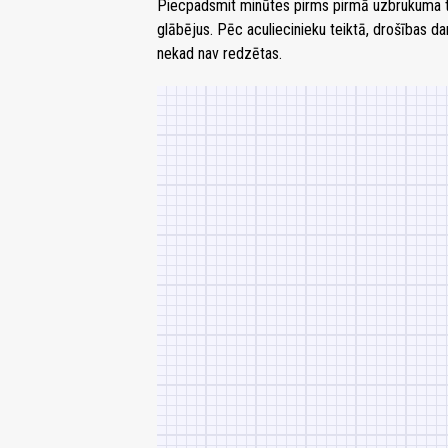
Piecpadsmit minūtes pirms pirmā uzbrukuma tūr
glābējus. Pēc aculiecinieku teiktā, drošības dar
nekad nav redzētas.