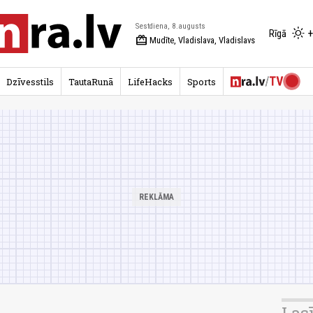
Sestdiena, 8.augusts
+
Rīgā
redeem
Mudīte, Vladislava, Vladislavs
Dzīvesstils
TautaRunā
LifeHacks
Sports