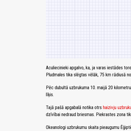
Aculiecinieki apgalvo, ka, ja varas iestādes tor
Pludmales tika slēgtas vēlāk, 75 km rādiusā no
Pēc dubultā uzbrukuma 10. maijā 20 kilometru
līķis.
Tajā pašā apgabalā notika otrs
haizivju uzbruk
dzīvībai nedraud briesmas. Piekrastes zona ti
Okeanologi uzbrukumu skaita pieaugumu Ēģiptē 