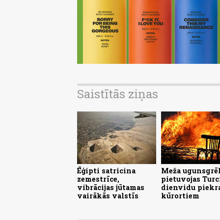
Saistītās ziņas
Ēģipti satricina
Meža ugunsgrē
zemestrīce,
pietuvojas Turc
vibrācijas jūtamas
dienvidu piekr
vairākās valstīs
kūrortiem