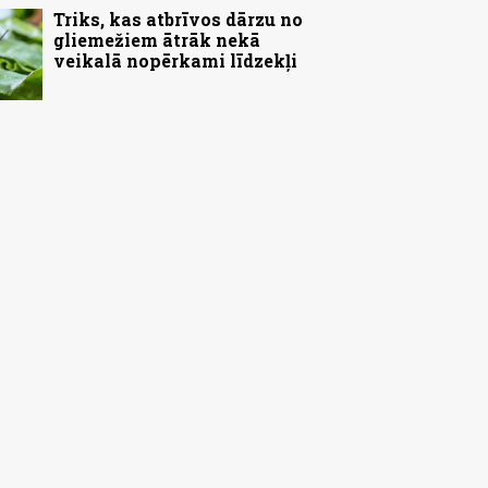
Triks, kas atbrīvos dārzu no
gliemežiem ātrāk nekā
veikalā nopērkami līdzekļi