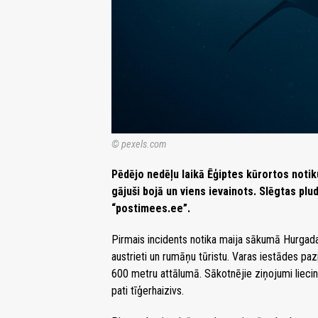
© pexels.com
Pēdējo nedēļu laikā Ēģiptes kūrortos notiku
gājuši bojā un viens ievainots. Slēgtas plu
“postimees.ee”.
Pirmais incidents notika maija sākumā Hurgada
austrieti un rumāņu tūristu. Varas iestādes paz
600 metru attālumā. Sākotnējie ziņojumi liecina
pati tīģerhaizivs.