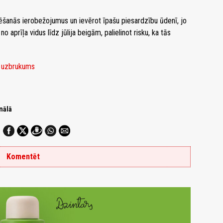
dēšanās ierobežojumus un ievērot īpašu piesardzību ūdenī, jo
o aprīļa vidus līdz jūlija beigām, palielinot risku, ka tās
s uzbrukums
nālā
Komentēt