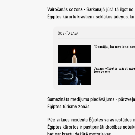
Vairošanās sezona - Sarkanajā jūrā tā ilgst no a
Ēģiptes kūrortu krastiem, seklākos ūdeņos, lai
ŠOBRĪD LASA
"Domāju, ka neviens nes
Jauns vīrietis mirst mie
izrakstīts
Samazināts medījuma piedāvājums - pārzveja 
Ēģiptes tūrisma zonās.
Pēc virknes incidentu Ēģiptes varas iestādes ir
Ēģiptes kūrortos ir pastiprināti drošības notei
bet gar krastu dežūrē motorlaivas.