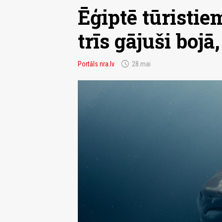
Ēģiptē tūristie
trīs gājuši bojā
schedule
Portāls nra.lv
28.mai