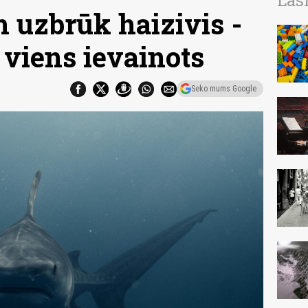
Las
m uzbrūk haizivis -
, viens ievainots
Seko mums Google