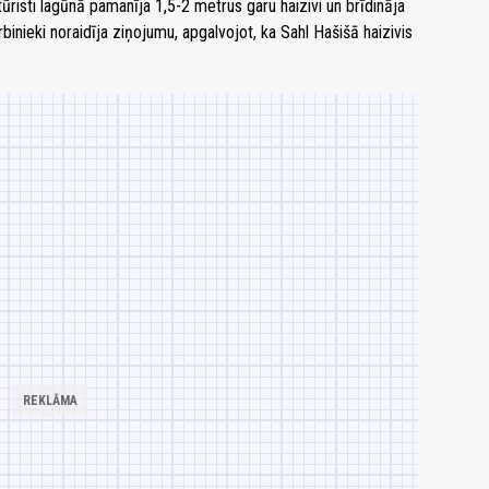
isti lagūnā pamanīja 1,5-2 metrus garu haizivi un brīdināja
binieki noraidīja ziņojumu, apgalvojot, ka Sahl Hašišā haizivis