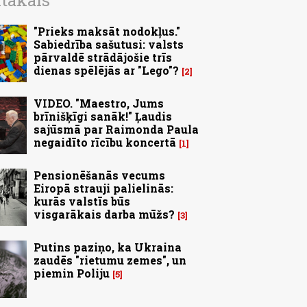
ītākais
"Prieks maksāt nodokļus."
Sabiedrība sašutusi: valsts
pārvaldē strādājošie trīs
dienas spēlējās ar "Lego"?
2
VIDEO. "Maestro, Jums
brīnišķīgi sanāk!" Ļaudis
sajūsmā par Raimonda Paula
negaidīto rīcību koncertā
1
Pensionēšanās vecums
Eiropā strauji palielinās:
kurās valstīs būs
visgarākais darba mūžs?
3
Putins paziņo, ka Ukraina
zaudēs "rietumu zemes", un
piemin Poliju
5