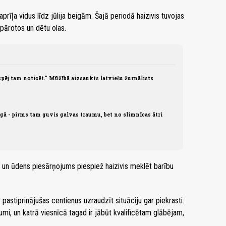
prīļa vidus līdz jūlija beigām. Šajā periodā haizivis tuvojas
 pārotos un dētu olas.
pēj tam noticēt." Mūžībā aizsaukts latviešu žurnālists
gā - pirms tam guvis galvas traumu, bet no slimnīcas ātri
un ūdens piesārņojums piespiež haizivis meklēt barību
 pastiprinājušas centienus uzraudzīt situāciju gar piekrasti.
kumi, un katrā viesnīcā tagad ir jābūt kvalificētam glābējam,