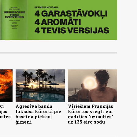
ki
Agresīva banda
Vīriešiem Francijas
ijas
luksusa kūrortā pie
kūrortos viegli var
astes
baseina piekauj
gadīties "uzrauties"
ģimeni
uz 135 eiro sodu