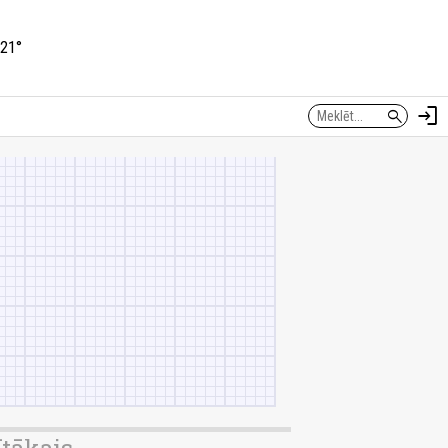
21°
login
search