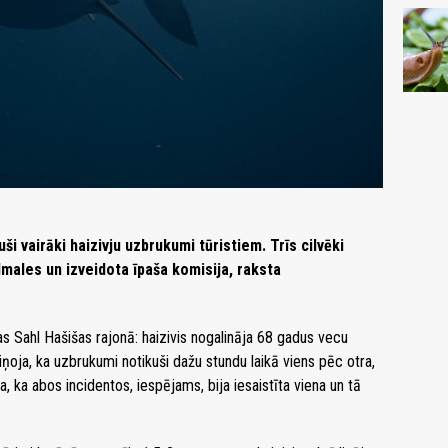
ši vairāki haizivju uzbrukumi tūristiem. Trīs cilvēki
dmales un izveidota īpaša komisija, raksta
s Sahl Hašišas rajonā: haizivis nogalināja 68 gadus vecu
iņoja, ka uzbrukumi notikuši dažu stundu laikā viens pēc otra,
, ka abos incidentos, iespējams, bija iesaistīta viena un tā