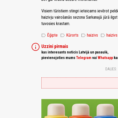
Visiem tūristiem stingri ieteicams ievērot pel
haizivju vairošanās sezona Sarkanajā jūrā ilgst n
tuvosies krastam.
label
label
label
label
Ēģipte
Kūrorts
haizivs
haiziv
info
Uzzini pirmais
kas interesants noticis Latvijā un pasaulē,
pievienojoties mums
Telegram
vai
Whatsapp
ka
DALIES: