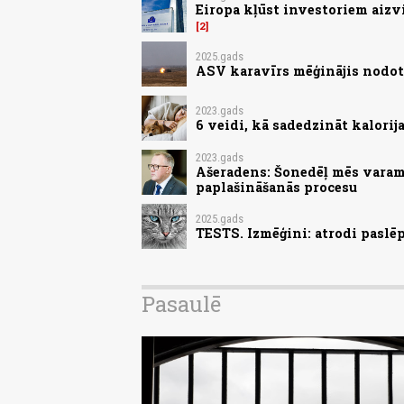
Eiropa kļūst investoriem aizv
2
2025.gads
ASV karavīrs mēģinājis nodot 
2023.gads
6 veidi, kā sadedzināt kalorij
2023.gads
Ašeradens: Šonedēļ mēs varam 
paplašināšanās procesu
2025.gads
TESTS. Izmēģini: atrodi paslēp
Pasaulē