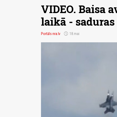
VIDEO. Baisa av
laikā - saduras
schedule
Portāls nra.lv
18.mai