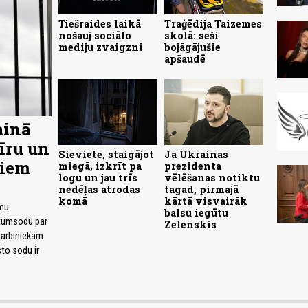
Tiešraides laikā
Traģēdija Taizemes
nošauj sociālo
skolā: seši
mediju zvaigzni
bojāgājušie
apšaudē
ainā
īru un
Sieviete, staigājot
Ja Ukrainas
diem
miegā, izkrīt pa
prezidenta
logu un jau trīs
vēlēšanas notiktu
nedēļas atrodas
tagad, pirmajā
komā
kārtā visvairāk
omu
balsu iegūtu
tumsodu par
Zelenskis
darbiniekam
to sodu ir