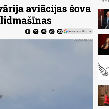
Las
ārija aviācijas šova
 lidmašīnas
Seko mums Google