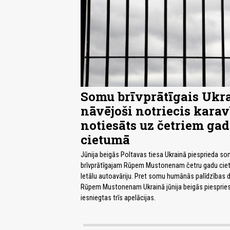
Somu brīvprātīgais Ukr
nāvējoši notriecis karav
notiesāts uz četriem ga
cietumā
Jūnija beigās Poltavas tiesa Ukrainā piesprieda s
brīvprātīgajam Rūpem Mustonenam četru gadu cie
letālu autoavāriju. Pret somu humānās palīdzības 
Rūpem Mustonenam Ukrainā jūnija beigās piespries
iesniegtas trīs apelācijas.