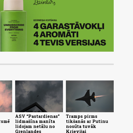
ASV “Pastardienas”
Tramps pirms
rsmē
lidmašīna manīta
tikšanās ar Putinu
lidojam netālu no
nosūta tuvāk
Grenlandes
Krievijai