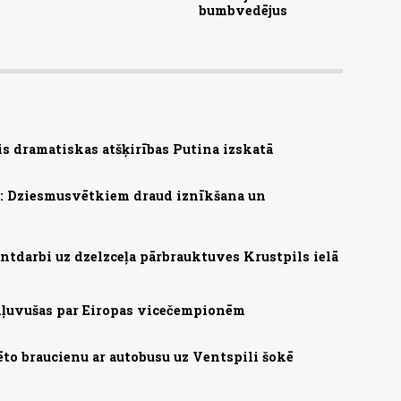
bumbvedējus
s dramatiskas atšķirības Putina izskatā
s: Dziesmusvētkiem draud iznīkšana un
ntdarbi uz dzelzceļa pārbrauktuves Krustpils ielā
 kļuvušas par Eiropas vicečempionēm
ēto braucienu ar autobusu uz Ventspili šokē