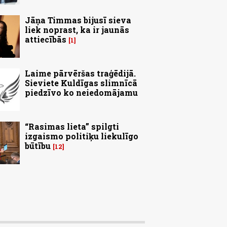
Jāņa Timmas bijusī sieva
liek noprast, ka ir jaunās
attiecībās
1
Laime pārvēršas traģēdijā.
Sieviete Kuldīgas slimnīcā
piedzīvo ko neiedomājamu
“Rasimas lieta” spilgti
izgaismo politiķu liekulīgo
būtību
12