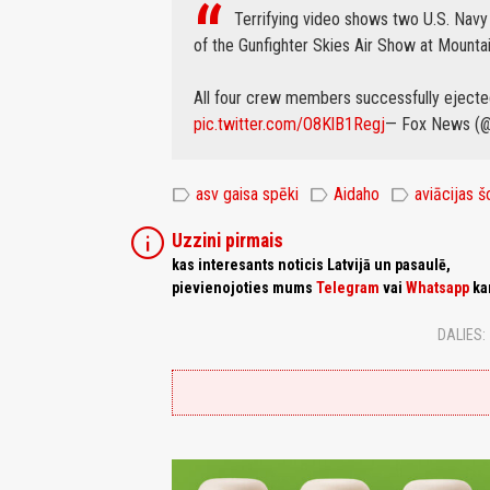
Terrifying video shows two U.S. Navy
of the Gunfighter Skies Air Show at Mounta
All four crew members successfully ejected
pic.twitter.com/O8KlB1Regj
— Fox News (
label
label
label
asv gaisa spēki
Aidaho
aviācijas š
info
Uzzini pirmais
kas interesants noticis Latvijā un pasaulē,
pievienojoties mums
Telegram
vai
Whatsapp
ka
DALIES: