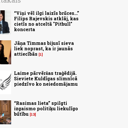
ītākais
“Viņi vēl ilgi laizīs brūces...”
Filips Rajevskis atklāj, kas
cietīs no atceltā "Pitbull"
koncerta
Jāņa Timmas bijusī sieva
liek noprast, ka ir jaunās
attiecībās
1
Laime pārvēršas traģēdijā.
Sieviete Kuldīgas slimnīcā
piedzīvo ko neiedomājamu
“Rasimas lieta” spilgti
izgaismo politiķu liekulīgo
būtību
13