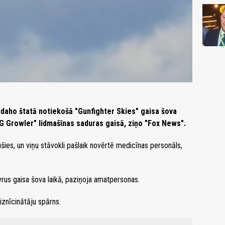
daho štatā notiekošā "Gunfighter Skies" gaisa šova
G Growler" lidmašīnas saduras gaisā, ziņo "Fox News".
ušies, un viņu stāvokli pašlaik novērtē medicīnas personāls,
rus gaisa šova laikā, paziņoja amatpersonas.
iznīcinātāju spārns.