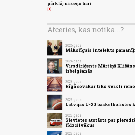
pārklāj circeņu bari
1
Atceries, kas notika...?
2025.gads
Mākslīgais intelekts pamanīji
2024.gads
Virsdiriģents Mārtiņš Klišān
izbeigšanās
2023.gads
Rīgā šovakar tiks veikti remo
2023.gads
Latvijas U-20 basketbolistes
2023.gads
Sievietes atstāsts par pieredz
līdzcilvēkus
2023.gads