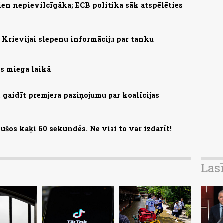
ien nepievilcīgāka; ECB politika sāk atspēlēties
Krievijai slepenu informāciju par tanku
as miega laikā
gaidīt premjera paziņojumu par koalīcijas
ušos kaķi 60 sekundēs. Ne visi to var izdarīt!
Las