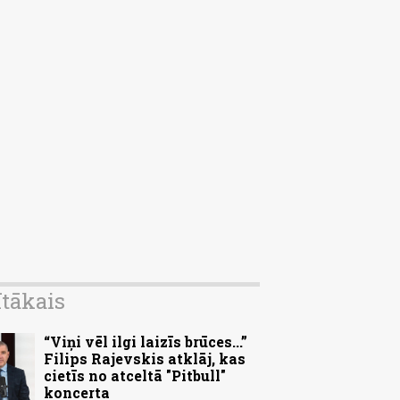
ītākais
“Viņi vēl ilgi laizīs brūces...”
Filips Rajevskis atklāj, kas
cietīs no atceltā "Pitbull"
koncerta