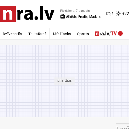
Piektdiena, 7.augusts
+22
Rīgā
redeem
Alfrēds, Fredis, Madars
Dzīvesstils
TautaRunā
LifeHacks
Sports