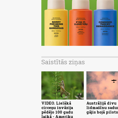
Saistītās ziņas
VIDEO. Lielākā
Austrālijā divu
circeņu invāzija
lidmašīnu sadu
pēdējo 100 gadu
gājis bojā pilots
laikā - Ameriku