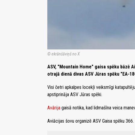
© ekrānšāviņš no X
ASV, "Mountain Home" gaisa spēku bāzē Ai
otrajā dienā divas ASV Jūras spēku "EA-18
Visi četri apkalpes locekļi veiksmīgi katapultēj
apstiprināja ASV Jūras spēki.
Avārija
gaisā notika, kad lidmašīna veica manev
Aviācijas šovu organizē ASV Gaisa spēku 366. 