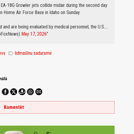
 EA-18G Growler jets collide midair during the second day
in Home Air Force Base in Idaho on Sunday.
 and are being evaluated by medical personnel, the U.S.…
@FoxNews)
May 17, 2026
label
ovs
lidmašīnu sadursme
nālā
Komentēt