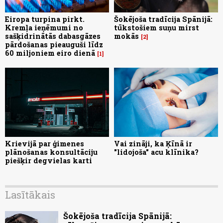
Eiropa turpina pirkt.
Šokējoša tradīcija Spānijā:
Kremļa ieņēmumi no
tūkstošiem suņu mirst
sašķidrinātās dabasgāzes
mokās
2
pārdošanas pieauguši līdz
60 miljoniem eiro dienā
1
Krievijā par ģimenes
Vai zināji, ka Ķīnā ir
plānošanas konsultāciju
"lidojoša" acu klīnika?
piešķir degvielas karti
Lasītākais
Šokējoša tradīcija Spānijā: