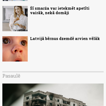
Šī smarža var ietekmēt apetīti
vairāk, nekā domāji
Latvijā bērnus dzemdē arvien vēlāk
Pasaulē