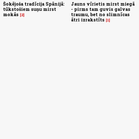
Šokējoša tradīcija Spānijā:
Jauns vīrietis mirst miegā
tūkstošiem suņu mirst
- pirms tam guvis galvas
mokās
traumu, bet no slimnīcas
2
ātri izrakstīts
1