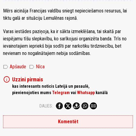
Mērs aicināja Francijas valdību sniegt nepieciešamos resursus, lai
tiktu galā ar situāciju Lemulēnas rajonā.
Varas iestādes paziņoja, ka ir sākta izmeklēšana, tai skaitā par
iespējamu tīšu slepkavību, ko sarīkojusi organizēta banda. Trīs no
ievainotajiem iepriekš bija sodīti par narkotiku tirdzniecību, bet
nevienam no nogalinātajiem nebija sodāmības.
label
label
Apšaude
Nīca
info
Uzzini pirmais
kas interesants noticis Latvijā un pasaulē,
pievienojoties mums
Telegram
vai
Whatsapp
kanālā
DALIES:
Komentēt