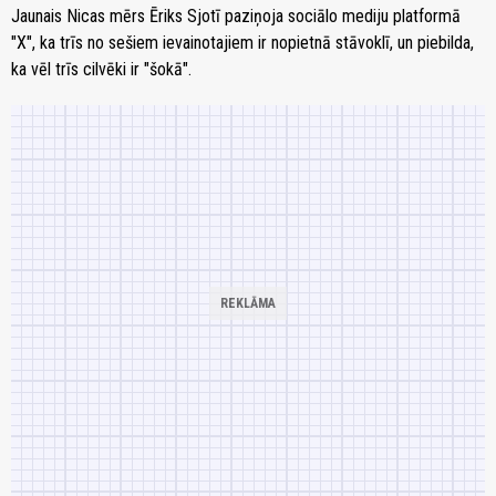
Jaunais Nicas mērs Ēriks Sjotī paziņoja sociālo mediju platformā
"X", ka trīs no sešiem ievainotajiem ir nopietnā stāvoklī, un piebilda,
ka vēl trīs cilvēki ir "šokā".