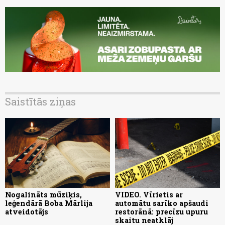
Saistītās ziņas
Nogalināts mūziķis,
VIDEO. Vīrietis ar
leģendārā Boba Mārlija
automātu sarīko apšaudi
atveidotājs
restorānā: precīzu upuru
skaitu neatklāj