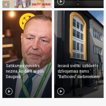
play_circle
volume_mute
SKATĪT VAIRĀK
Satiksmes ministrs
Iecavā svētki: uzbūvēts
nezina, ko darīt ar pāli
dzīvojamais nams
Daugavā
"Balticovo" darbiniekiem
play_circle
play_circle