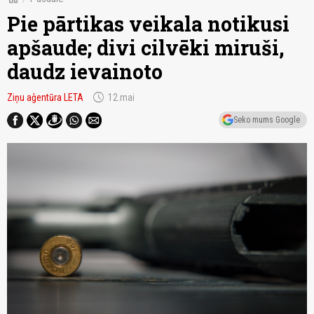
Pie pārtikas veikala notikusi
apšaude; divi cilvēki miruši,
daudz ievainoto
schedule
Ziņu aģentūra LETA
12.mai
Seko mums Google