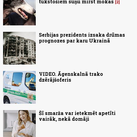
tūkstošiem suņu mirst mokās
2
Serbijas prezidents izsaka drūmas
prognozes par karu Ukrainā
VIDEO. Āgenskalnā trako
dzērājšoferis
Šī smarža var ietekmēt apetīti
vairāk, nekā domāji