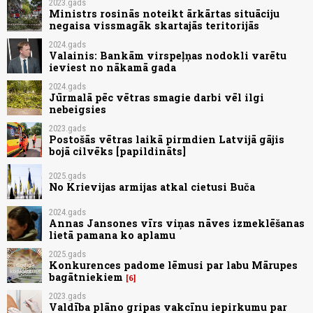
2023.gads
Ministrs rosinās noteikt ārkārtas situāciju
negaisa vissmagāk skartajās teritorijās
2024.gads
Valainis: Bankām virspeļņas nodokli varētu
ieviest no nākamā gada
2024.gads
Jūrmalā pēc vētras smagie darbi vēl ilgi
nebeigsies
2023.gads
Postošās vētras laikā pirmdien Latvijā gājis
bojā cilvēks [papildināts]
2025.gads
No Krievijas armijas atkal cietusi Buča
2024.gads
Annas Jansones vīrs viņas nāves izmeklēšanas
lietā pamana ko aplamu
2025.gads
Konkurences padome lēmusi par labu Mārupes
bagātniekiem
6
2023.gads
Valdība plāno gripas vakcīnu iepirkumu par