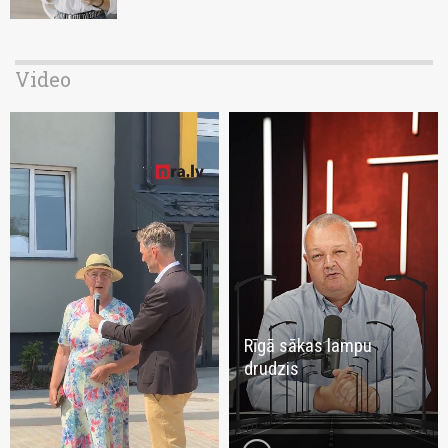
Video
Rīgā sākas lampu
drudzis