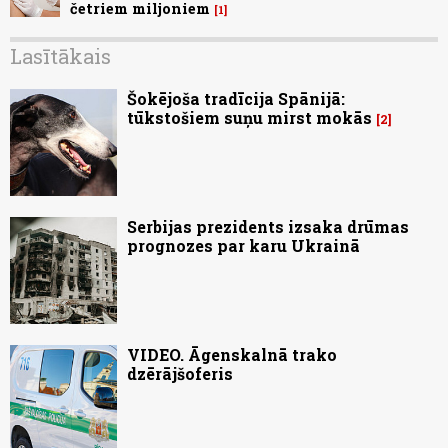
četriem miljoniem
1
Lasītākais
Šokējoša tradīcija Spānijā:
tūkstošiem suņu mirst mokās
2
Serbijas prezidents izsaka drūmas
prognozes par karu Ukrainā
VIDEO. Āgenskalnā trako
dzērājšoferis