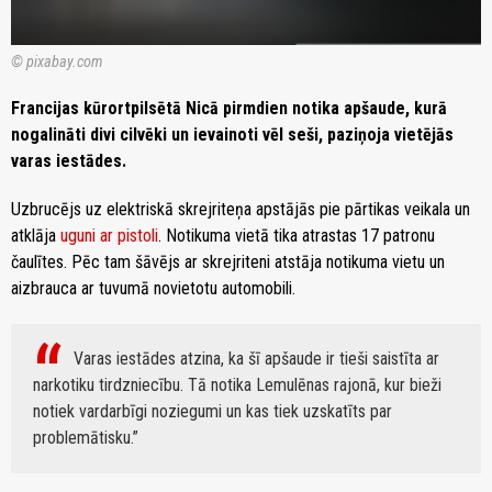
© pixabay.com
Francijas kūrortpilsētā Nicā pirmdien notika apšaude, kurā
nogalināti divi cilvēki un ievainoti vēl seši, paziņoja vietējās
varas iestādes.
Uzbrucējs uz elektriskā skrejriteņa apstājās pie pārtikas veikala un
atklāja
uguni ar pistoli
. Notikuma vietā tika atrastas 17 patronu
čaulītes. Pēc tam šāvējs ar skrejriteni atstāja notikuma vietu un
aizbrauca ar tuvumā novietotu automobili.
Varas iestādes atzina, ka šī apšaude ir tieši saistīta ar
narkotiku tirdzniecību. Tā notika Lemulēnas rajonā, kur bieži
notiek vardarbīgi noziegumi un kas tiek uzskatīts par
problemātisku.