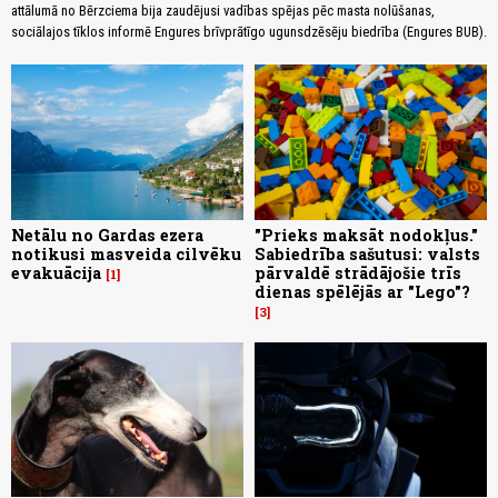
attālumā no Bērzciema bija zaudējusi vadības spējas pēc masta nolūšanas,
sociālajos tīklos informē Engures brīvprātīgo ugunsdzēsēju biedrība (Engures BUB).
Netālu no Gardas ezera
"Prieks maksāt nodokļus."
notikusi masveida cilvēku
Sabiedrība sašutusi: valsts
evakuācija
pārvaldē strādājošie trīs
1
dienas spēlējās ar "Lego"?
3