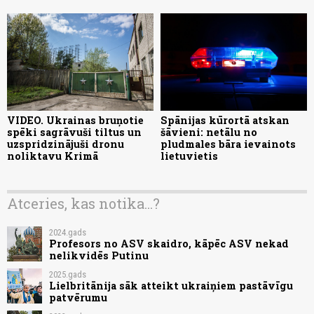
VIDEO. Ukrainas bruņotie
Spānijas kūrortā atskan
spēki sagrāvuši tiltus un
šāvieni: netālu no
uzspridzinājuši dronu
pludmales bāra ievainots
noliktavu Krimā
lietuvietis
Atceries, kas notika...?
2024.gads
Profesors no ASV skaidro, kāpēc ASV nekad
nelikvidēs Putinu
2025.gads
Lielbritānija sāk atteikt ukraiņiem pastāvīgu
patvērumu