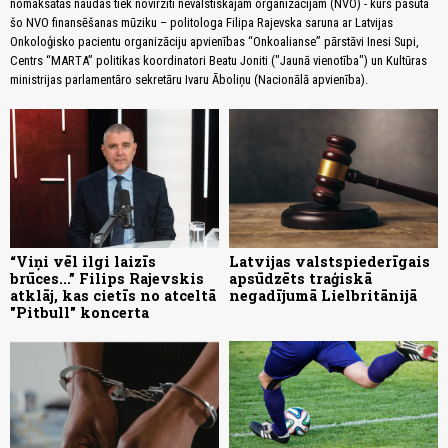
nomaksātās naudas tiek novirzīti nevalstiskajām organizācijām (NVO) - kurš pasūta
šo NVO finansēšanas mūziku – politologa Filipa Rajevska saruna ar Latvijas
Onkoloģisko pacientu organizāciju apvienības “Onkoalianse” pārstāvi Inesi Supi,
Centrs “MARTA” politikas koordinatori Beatu Joniti ("Jaunā vienotība") un Kultūras
ministrijas parlamentāro sekretāru Ivaru Āboliņu (Nacionālā apvienība).
“Viņi vēl ilgi laizīs
Latvijas valstspiederīgais
brūces...” Filips Rajevskis
apsūdzēts traģiskā
atklāj, kas cietīs no atceltā
negadījumā Lielbritānijā
"Pitbull" koncerta