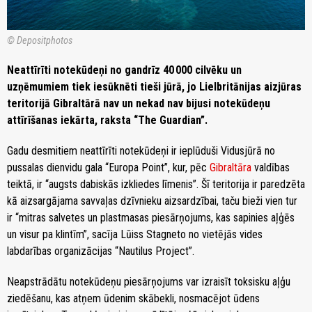
© Depositphotos
Neattīrīti notekūdeņi no gandrīz 40 000 cilvēku un
uzņēmumiem tiek iesūknēti tieši jūrā, jo Lielbritānijas aizjūras
teritorijā Gibraltārā nav un nekad nav bijusi notekūdeņu
attīrīšanas iekārta, raksta “The Guardian”.
Gadu desmitiem neattīrīti notekūdeņi ir ieplūduši Vidusjūrā no
pussalas dienvidu gala “Europa Point”, kur, pēc
Gibraltāra
valdības
teiktā, ir “augsts dabiskās izkliedes līmenis”. Šī teritorija ir paredzēta
kā aizsargājama savvaļas dzīvnieku aizsardzībai, taču bieži vien tur
ir “mitras salvetes un plastmasas piesārņojums, kas sapinies aļģēs
un visur pa klintīm”, sacīja Lūiss Stagneto no vietējās vides
labdarības organizācijas “Nautilus Project”.
Neapstrādātu notekūdeņu piesārņojums var izraisīt toksisku aļģu
ziedēšanu, kas atņem ūdenim skābekli, nosmacējot ūdens