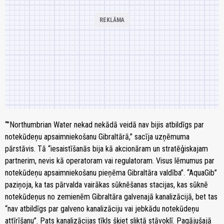
“”Northumbrian Water nekad nekādā veidā nav bijis atbildīgs par
notekūdeņu apsaimniekošanu Gibraltārā,” sacīja uzņēmuma
pārstāvis. Tā “iesaistīšanās bija kā akcionāram un stratēģiskajam
partnerim, nevis kā operatoram vai regulatoram. Visus lēmumus par
notekūdeņu apsaimniekošanu pieņēma Gibraltāra valdība”. “AquaGib”
paziņoja, ka tas pārvalda vairākas sūknēšanas stacijas, kas sūknē
notekūdeņus no zemienēm Gibraltāra galvenajā kanalizācijā, bet tas
“nav atbildīgs par galveno kanalizāciju vai jebkādu notekūdeņu
attīrīšanu”. Pats kanalizācijas tīkls šķiet sliktā stāvoklī. Pagājušajā