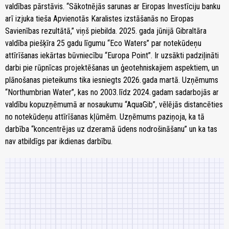
valdības pārstāvis. “Sākotnējās sarunas ar Eiropas Investīciju banku
arī izjuka tieša Apvienotās Karalistes izstāšanās no Eiropas
Savienības rezultātā,” viņš piebilda. 2025. gada jūnijā Gibraltāra
valdība piešķīra 25 gadu līgumu “Eco Waters” par notekūdeņu
attīrīšanas iekārtas būvniecību “Europa Point”. Ir uzsākti padziļināti
darbi pie rūpnīcas projektēšanas un ģeotehniskajiem aspektiem, un
plānošanas pieteikums tika iesniegts 2026. gada martā. Uzņēmums
“Northumbrian Water”, kas no 2003. līdz 2024. gadam sadarbojās ar
valdību kopuzņēmumā ar nosaukumu “AquaGib”, vēlējās distancēties
no notekūdeņu attīrīšanas kļūmēm. Uzņēmums paziņoja, ka tā
darbība “koncentrējas uz dzeramā ūdens nodrošināšanu” un ka tas
nav atbildīgs par ikdienas darbību.