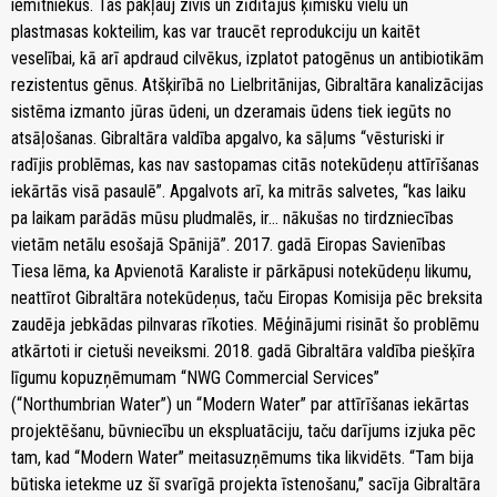
iemītniekus. Tas pakļauj zivis un zīdītājus ķīmisku vielu un
plastmasas kokteilim, kas var traucēt reprodukciju un kaitēt
veselībai, kā arī apdraud cilvēkus, izplatot patogēnus un antibiotikām
rezistentus gēnus. Atšķirībā no Lielbritānijas, Gibraltāra kanalizācijas
sistēma izmanto jūras ūdeni, un dzeramais ūdens tiek iegūts no
atsāļošanas. Gibraltāra valdība apgalvo, ka sāļums “vēsturiski ir
radījis problēmas, kas nav sastopamas citās notekūdeņu attīrīšanas
iekārtās visā pasaulē”. Apgalvots arī, ka mitrās salvetes, “kas laiku
pa laikam parādās mūsu pludmalēs, ir… nākušas no tirdzniecības
vietām netālu esošajā Spānijā”. 2017. gadā Eiropas Savienības
Tiesa lēma, ka Apvienotā Karaliste ir pārkāpusi notekūdeņu likumu,
neattīrot Gibraltāra notekūdeņus, taču Eiropas Komisija pēc breksita
zaudēja jebkādas pilnvaras rīkoties. Mēģinājumi risināt šo problēmu
atkārtoti ir cietuši neveiksmi. 2018. gadā Gibraltāra valdība piešķīra
līgumu kopuzņēmumam “NWG Commercial Services”
(“Northumbrian Water”) un “Modern Water” par attīrīšanas iekārtas
projektēšanu, būvniecību un ekspluatāciju, taču darījums izjuka pēc
tam, kad “Modern Water” meitasuzņēmums tika likvidēts. “Tam bija
būtiska ietekme uz šī svarīgā projekta īstenošanu,” sacīja Gibraltāra