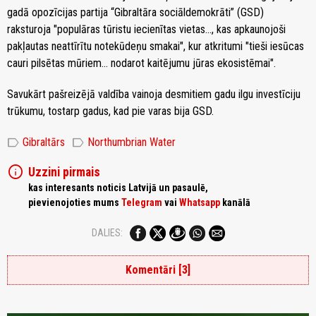
gadā opozīcijas partija “Gibraltāra sociāldemokrāti” (GSD)
raksturoja "populāras tūristu iecienītas vietas..., kas apkaunojoši
pakļautas neattīrītu notekūdeņu smakai", kur atkritumi "tieši iesūcas
cauri pilsētas mūriem... nodarot kaitējumu jūras ekosistēmai".
Savukārt pašreizējā valdība vainoja desmitiem gadu ilgu investīciju
trūkumu, tostarp gadus, kad pie varas bija GSD.
label
label
Gibraltārs
Northumbrian Water
info
Uzzini pirmais
kas interesants noticis Latvijā un pasaulē,
pievienojoties mums
Telegram
vai
Whatsapp
kanālā
DALIES:
Komentāri [3]