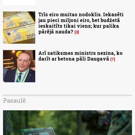
Trīs eiro muitas nodoklis. Iekasēti
jau pieci miljoni eiro, bet budžetā
ieskaitīts tikai viens; kur palika
pārējā nauda?
3
Arī satiksmes ministrs nezina, ko
darīt ar betona pāli Daugavā
7
Pasaulē