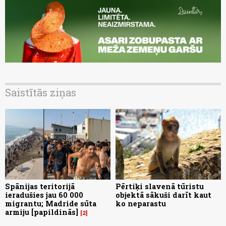
Saistītās ziņas
Spānijas teritorijā
Pērtiķi slavenā tūristu
ieradušies jau 60 000
objektā sākuši darīt kaut
migrantu; Madride sūta
ko neparastu
armiju [papildinās]
2