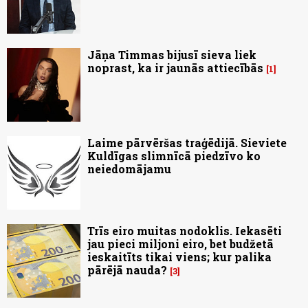
Jāņa Timmas bijusī sieva liek
noprast, ka ir jaunās attiecībās
1
Laime pārvēršas traģēdijā. Sieviete
Kuldīgas slimnīcā piedzīvo ko
neiedomājamu
Trīs eiro muitas nodoklis. Iekasēti
jau pieci miljoni eiro, bet budžetā
ieskaitīts tikai viens; kur palika
pārējā nauda?
3