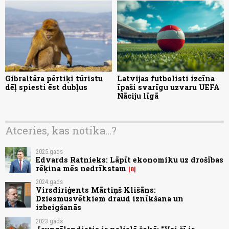
Gibraltāra pērtiķi tūristu
Latvijas futbolisti izcīna
dēļ spiesti ēst dubļus
īpaši svarīgu uzvaru UEFA
Nāciju līgā
Atceries, kas notika...?
2025.gads
Edvards Ratnieks: Lāpīt ekonomiku uz drošības
rēķina mēs nedrīkstam
8
2024.gads
Virsdiriģents Mārtiņš Klišāns:
Dziesmusvētkiem draud iznīkšana un
izbeigšanās
2023.gads