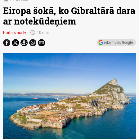
Eiropa šokā, ko Gibraltārā dara
ar notekūdeņiem
schedule
Portāls nra.lv
10.mai
Seko mums Google