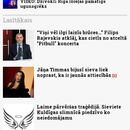
VIDEO: Dzīvoklī Rīgā izceļas pamatīgs
ugunsgrēks
Lasītākais
“Viņi vēl ilgi laizīs brūces...” Filips
Rajevskis atklāj, kas cietīs no atceltā
"Pitbull" koncerta
Jāņa Timmas bijusī sieva liek
noprast, ka ir jaunās attiecībās
1
Laime pārvēršas traģēdijā. Sieviete
Kuldīgas slimnīcā piedzīvo ko
neiedomājamu