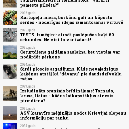
Jaunzēlandietis ir nelielā šokā; "Vai šī ir
pamesta pilsēta?"
2025.gads
Kartupeļu mizas, burkānu gali un kāpostu
serdes - noderīgas idejas izmantošanai virtuvē
2025.gads
TESTS. Izmēģini: atrodi paslēpušos kaķi 60
sekundēs. Ne visi to var izdarīt!
2025.gads
Ceturtdiena gaidāma saulaina, bet vietām var
nodārdēt pērkons
2024.gads
Sirdi plosošs atgadījums. Kāds nevajadzīgus
kaķēnus atstāj kā “dāvanu” pie daudzdzīvokļu
mājas
2023.gads
Izsludināts oranžais brīdinājums! Tornado,
krusa, lietus - kādus laikapstākļus atnesīs
pirmdiena?
2025.gads
ASV karavīrs mēģinājis nodot Krievijai slepenu
informāciju par tanku
2024.gads