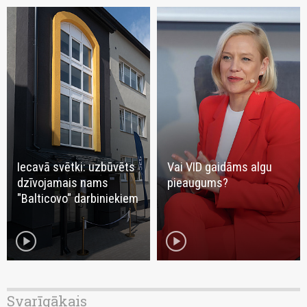
Iecavā svētki: uzbūvēts
Vai VID gaidāms algu
dzīvojamais nams
pieaugums?
"Balticovo" darbiniekiem
play_circle
play_circle
Svarīgākais