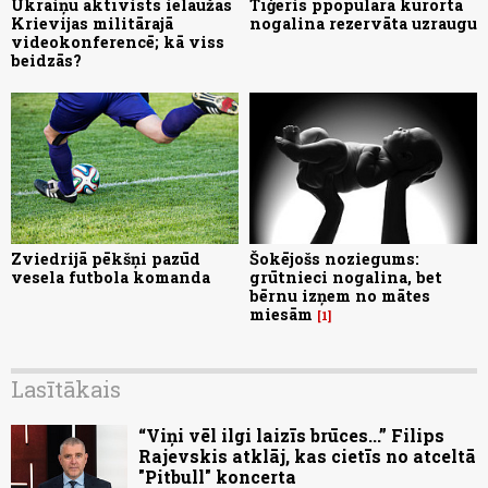
Ukraiņu aktīvists ielaužas
Tīģeris ppopulārā kūrortā
Krievijas militārajā
nogalina rezervāta uzraugu
videokonferencē; kā viss
beidzās?
Zviedrijā pēkšņi pazūd
Šokējošs noziegums:
vesela futbola komanda
grūtnieci nogalina, bet
bērnu izņem no mātes
miesām
1
Lasītākais
“Viņi vēl ilgi laizīs brūces...” Filips
Rajevskis atklāj, kas cietīs no atceltā
"Pitbull" koncerta