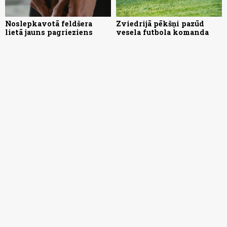
Noslepkavotā feldšera
Zviedrijā pēkšņi pazūd
lietā jauns pagrieziens
vesela futbola komanda