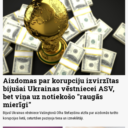
Aizdomas par korupciju izvirzītas
bijušai Ukrainas vēstniecei ASV,
bet viņa uz notiekošo "raugās
mierīgi"
Bijusī Ukrainas vēstniece Vašingtonā Olha Stefaņišina atzīta par aizdomās turēto
korupcijas lietā, ceturtdien paziņoja tiesa un izmeklētāji.