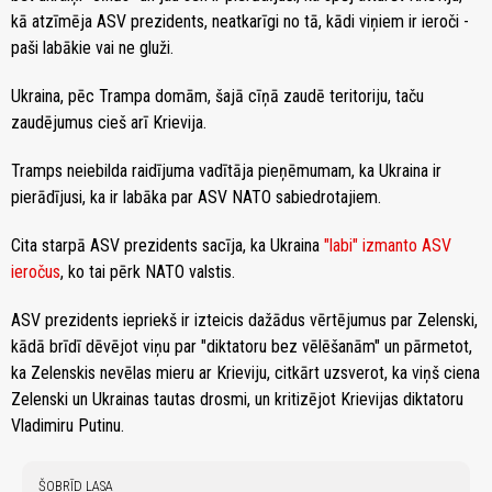
kā atzīmēja ASV prezidents, neatkarīgi no tā, kādi viņiem ir ieroči -
paši labākie vai ne gluži.
Ukraina, pēc Trampa domām, šajā cīņā zaudē teritoriju, taču
zaudējumus cieš arī Krievija.
Tramps neiebilda raidījuma vadītāja pieņēmumam, ka Ukraina ir
pierādījusi, ka ir labāka par ASV NATO sabiedrotajiem.
Cita starpā ASV prezidents sacīja, ka Ukraina
"labi" izmanto ASV
ieročus
, ko tai pērk NATO valstis.
ASV prezidents iepriekš ir izteicis dažādus vērtējumus par Zelenski,
kādā brīdī dēvējot viņu par "diktatoru bez vēlēšanām" un pārmetot,
ka Zelenskis nevēlas mieru ar Krieviju, citkārt uzsverot, ka viņš ciena
Zelenski un Ukrainas tautas drosmi, un kritizējot Krievijas diktatoru
Vladimiru Putinu.
ŠOBRĪD LASA