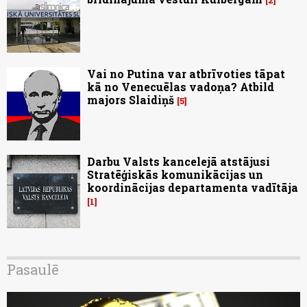
Vai no Putina var atbrīvoties tāpat
kā no Venecuēlas vadoņa? Atbild
majors Slaidiņš
5
Darbu Valsts kancelejā atstājusi
Stratēģiskās komunikācijas un
koordinācijas departamenta vadītāja
1
Pasaulē