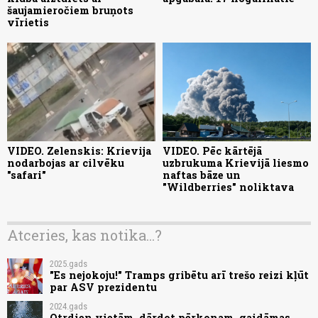
šaujamieročiem bruņots
vīrietis
VIDEO. Zelenskis: Krievija
VIDEO. Pēc kārtējā
nodarbojas ar cilvēku
uzbrukuma Krievijā liesmo
"safari"
naftas bāze un
"Wildberries" noliktava
Atceries, kas notika...?
2025.gads
"Es nejokoju!" Tramps gribētu arī trešo reizi kļūt
par ASV prezidentu
2024.gads
Otrdien vietām, dārdot pērkonam, gaidāmas