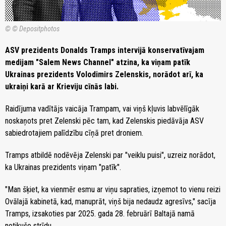
© © Depositphotos
ASV prezidents Donalds Tramps intervijā konservatīvajam
medijam "Salem News Channel" atzina, ka viņam patīk
Ukrainas prezidents Volodimirs Zelenskis, norādot arī, ka
ukraiņi karā ar Krieviju cīnās labi.
Raidījuma vadītājs vaicāja Trampam, vai viņš kļuvis labvēlīgāk
noskaņots pret Zelenski pēc tam, kad Zelenskis piedāvāja ASV
sabiedrotajiem palīdzību cīņā pret droniem.
Tramps atbildē nodēvēja Zelenski par "veiklu puisi", uzreiz norādot,
ka Ukrainas prezidents viņam "patīk".
"Man šķiet, ka vienmēr esmu ar viņu sapraties, izņemot to vienu reizi
Ovālajā kabinetā, kad, manuprāt, viņš bija nedaudz agresīvs," sacīja
Tramps, izsakoties par 2025. gada 28. februārī Baltajā namā
notikušo strīdu.