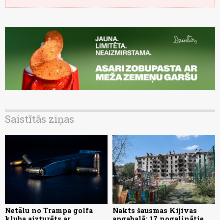
Saistītās ziņas
Netālu no Trampa golfa
Nakts šausmas Kijivas
kluba aizturēts ar
apgabalā: 17 nogalinātie