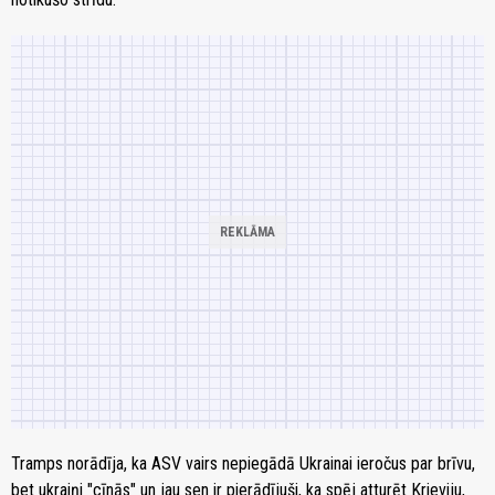
Tramps norādīja, ka ASV vairs nepiegādā Ukrainai ieročus par brīvu,
bet ukraiņi "cīnās" un jau sen ir pierādījuši, ka spēj atturēt Krieviju,