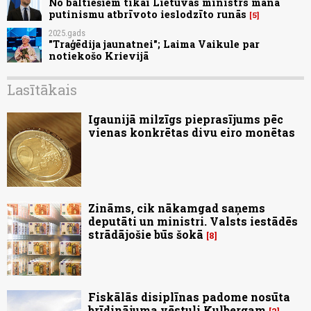
No baltiešiem tikai Lietuvas ministrs mana
putinismu atbrīvoto ieslodzīto runās
5
2025.gads
"Traģēdija jaunatnei"; Laima Vaikule par
notiekošo Krievijā
Lasītākais
Igaunijā milzīgs pieprasījums pēc
vienas konkrētas divu eiro monētas
Zināms, cik nākamgad saņems
deputāti un ministri. Valsts iestādēs
strādājošie būs šokā
8
Fiskālās disiplīnas padome nosūta
brīdinājuma vēstuli Kulbergam
2