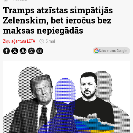
Tramps atzīstas simpātijās
Zelenskim, bet ieročus bez
maksas nepiegādās
schedule
Ziņu aģentūra LETA
5.mai
Seko mums Google