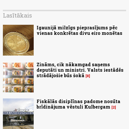
Lasītākais
Igaunijā milzīgs pieprasījums pēc
vienas konkrētas divu eiro monētas
Zināms, cik nākamgad saņems
deputāti un ministri. Valsts iestādēs
strādājošie būs šokā
8
Fiskālās disiplīnas padome nosūta
brīdinājuma vēstuli Kulbergam
2