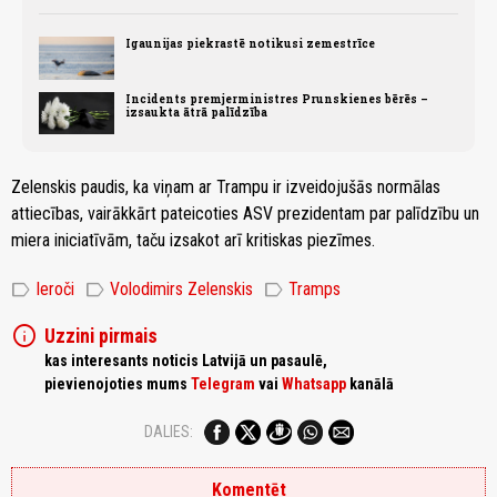
Igaunijas piekrastē notikusi zemestrīce
Incidents premjerministres Prunskienes bērēs –
izsaukta ātrā palīdzība
Zelenskis paudis, ka viņam ar Trampu ir izveidojušās normālas
attiecības, vairākkārt pateicoties ASV prezidentam par palīdzību un
miera iniciatīvām, taču izsakot arī kritiskas piezīmes.
label
label
label
Ieroči
Volodimirs Zelenskis
Tramps
info
Uzzini pirmais
kas interesants noticis Latvijā un pasaulē,
pievienojoties mums
Telegram
vai
Whatsapp
kanālā
DALIES:
Komentēt