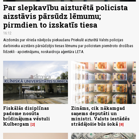
Par slepkavību aizturētā policista
aizstāvis pārsūdz lēmumu;
pirmdien to izskatīs tiesa
16:12
Aizdomās par vīrieša nāvējošu piekaušanu Priekulē aizturētā Valsts policijas
darbinieka aizstāvis pārsūdzējis tiesas lēmumu par policistam piemēroto drošības
līdzekli - apcietinājumu, noskaidroja aģentūra LETA.
Fiskālās disiplīnas
Zināms, cik nākamgad
padome nosūta
saņems deputāti un
brīdinājuma vēstuli
ministri. Valsts iestādēs
Kulbergam
strādājošie būs šokā
2
8