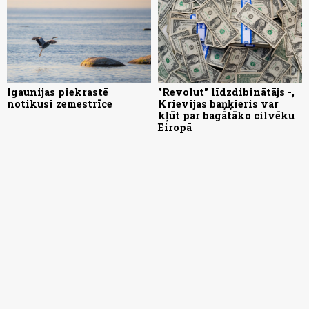
Igaunijas piekrastē
"Revolut" līdzdibinātājs -,
notikusi zemestrīce
Krievijas baņķieris var
kļūt par bagātāko cilvēku
Eiropā