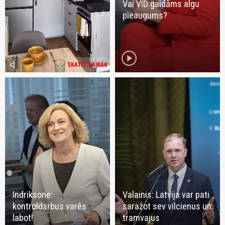
Vai VID gaidāms algu
pieaugums?
play_circle
volume_mute
SKATĪT VAIRĀK
Indriksone:
Valainis: Latvija var pati
kontroldarbus varēs
saražot sev vilcienus un
labot!
tramvajus