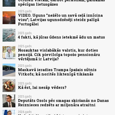
spēcīgas lietusgāzes
2025.gads
VIDEO. Uguns "nežēlo un savā ceļā iznīcina
visu"; Latvijas ugunsdzēsēji steidz palīgā
Portugālei
2023.gads
4 fakti, kā jūras ūdens ietekmē ādu un matus
2025.gads
Nosauktas vislabākās valstis, kur doties
pensijā. Cik pievilcīga topošo pensionāru
vērtējumā ir Latvija?
2025.gads
Maskavā ieradies Trampa īpašais sūtnis
Vitkofs; kā noritēs liktenīgā tikšanās
2023.gads
Kā ēst, lai nesāp vēders?
2025.gads
Deputāts Ozols pēc smagas sķiršanās no Danas
Reiznieces redzēts ar miljonāra atraitni
2024.gads