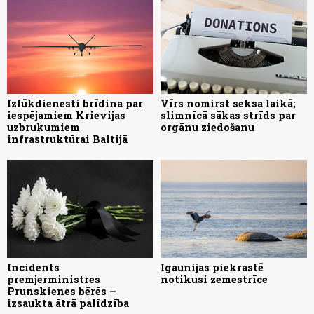
Izlūkdienesti brīdina par
Vīrs nomirst seksa laikā;
iespējamiem Krievijas
slimnīcā sākas strīds par
uzbrukumiem
orgānu ziedošanu
infrastruktūrai Baltijā
Incidents
Igaunijas piekrastē
premjerministres
notikusi zemestrīce
Prunskienes bērēs –
izsaukta ātrā palīdzība