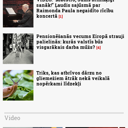
sanāk!" Ļaudis sajūsmā par
Raimonda Paula negaidīto rīcību
koncertā
1
Pensionēšanās vecums Eiropā strauji
palielinās: kurās valstīs būs
visgarākais darba mūžs?
4
Triks, kas atbrīvos dārzu no
gliemežiem ātrāk nekā veikalā
nopērkami līdzekļi
Video