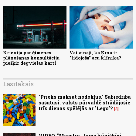
Krievijā par ģimenes
Vai zināji, ka Ķīnā ir
plānošanas konsultāciju
"lidojoša" acu klīnika?
piešķir degvielas karti
Lasītākais
"Prieks maksāt nodokļus." Sabiedrība
sašutusi: valsts pārvaldē strādājošie
trīs dienas spēlējās ar "Lego"?
3
VIDEO. "Maestro, Jums brīnišķīgi