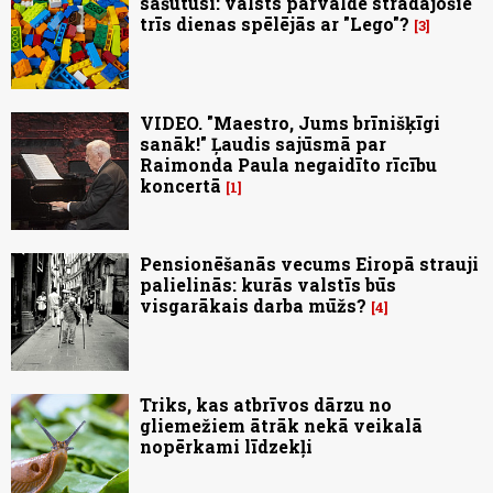
sašutusi: valsts pārvaldē strādājošie
trīs dienas spēlējās ar "Lego"?
3
VIDEO. "Maestro, Jums brīnišķīgi
sanāk!" Ļaudis sajūsmā par
Raimonda Paula negaidīto rīcību
koncertā
1
Pensionēšanās vecums Eiropā strauji
palielinās: kurās valstīs būs
visgarākais darba mūžs?
4
Triks, kas atbrīvos dārzu no
gliemežiem ātrāk nekā veikalā
nopērkami līdzekļi