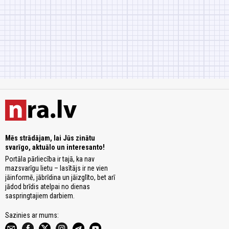
Mēs strādājam, lai Jūs zinātu
svarīgo, aktuālo un interesanto!
Portāla pārliecība ir tajā, ka nav
mazsvarīgu lietu – lasītājs ir ne vien
jāinformē, jābrīdina un jāizglīto, bet arī
jādod brīdis atelpai no dienas
saspringtajiem darbiem.
Sazinies ar mums: