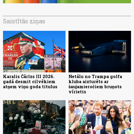
Saistītās ziņas
Karalis Čārlzs III 2026.
Netālu no Trampa golfa
gadā desmit cilvēkiem
kluba aizturēts ar
atņem viņu goda titulus
šaujamieročiem bruņots
vīrietis