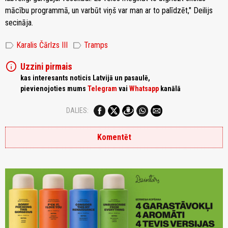
mācību programmā, un varbūt viņš var man ar to palīdzēt," Deilijs
secināja.
label
label
Karalis Čārlzs III
Tramps
info
Uzzini pirmais
kas interesants noticis Latvijā un pasaulē,
pievienojoties mums
Telegram
vai
Whatsapp
kanālā
DALIES:
Komentēt