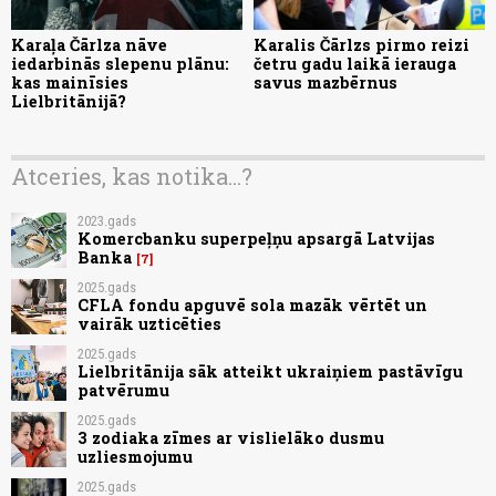
Karaļa Čārlza nāve
Karalis Čārlzs pirmo reizi
iedarbinās slepenu plānu:
četru gadu laikā ierauga
kas mainīsies
savus mazbērnus
Lielbritānijā?
Atceries, kas notika...?
2023.gads
Komercbanku superpeļņu apsargā Latvijas
Banka
7
2025.gads
CFLA fondu apguvē sola mazāk vērtēt un
vairāk uzticēties
2025.gads
Lielbritānija sāk atteikt ukraiņiem pastāvīgu
patvērumu
2025.gads
3 zodiaka zīmes ar vislielāko dusmu
uzliesmojumu
2025.gads