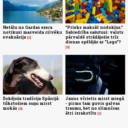
Netālu no Gardas ezera
"Prieks maksāt nodokļus."
notikusi masveida cilvēku
Sabiedrība sašutusi: valsts
evakuācija
pārvaldē strādājošie trīs
1
dienas spēlējās ar "Lego"?
3
Šokējoša tradīcija Spānijā:
Jauns vīrietis mirst miegā
tūkstošiem suņu mirst
- pirms tam guvis galvas
mokās
traumu, bet no slimnīcas
2
ātri izrakstīts
1