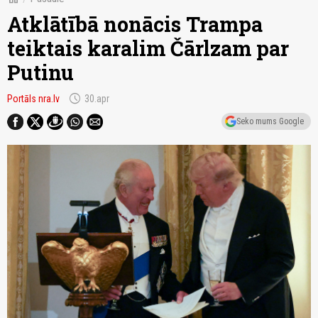
Atklātībā nonācis Trampa
teiktais karalim Čārlzam par
Putinu
schedule
Portāls nra.lv
30.apr
Seko mums Google