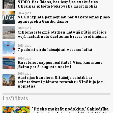
VIDEO. Bez ūdens, bez iespējas evakuēties -
Ukrainas pilsēta Pokrovska mirst mokās
2024.gads
VUGD izplata paziņojumu par vakardienas plašo
ugunsgrēku Ganību dambī
2023.gads
Ciklona ietekmē otrdien Latvijā pūtīs spēcīgs
vējš; izsludināts dzeltenās krāsas brīdinājums
2023.gads
7 padomi sirds labsajūtai vasaras laikā
2024.gads
Kā īstenot sapņus realitātē? Viss, kas mums
jāzina par 8. augusta nozīmi
2024.gads
Austrijas kanclers: Situācija saistībā ar
acīmredzami plānoto teroraktu Vīnē bija ļoti
nopietna
Lasītākais
"Prieks maksāt nodokļus." Sabiedrība