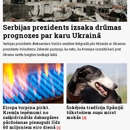
Serbijas prezidents izsaka drūmas
prognozes par karu Ukrainā
Serbijas prezidents Aleksandars Vučičs sestdien Belgradā pēc tikšanās ar Ukrainas
prezidentu Volodimiru Zelenski paziņoja, ka netic, ka Krievijas izraisītā karš pret
Ukrainu varētu beigties tuvākajā laikā.
Eiropa turpina pirkt.
Šokējoša tradīcija Spānijā:
Kremļa ieņēmumi no
tūkstošiem suņu mirst
sašķidrinātās dabasgāzes
mokās
2
pārdošanas pieauguši līdz
60 miljoniem eiro dienā
1