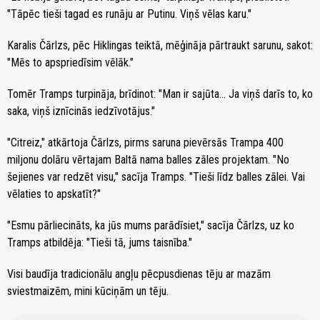
"Tāpēc tieši tagad es runāju ar Putinu. Viņš vēlas karu."
Karalis Čārlzs, pēc Hiklingas teiktā, mēģināja pārtraukt sarunu, sakot:
"Mēs to apspriedīsim vēlāk."
Tomēr Tramps turpināja, brīdinot: "Man ir sajūta... Ja viņš darīs to, ko
saka, viņš iznīcinās iedzīvotājus."
"Citreiz," atkārtoja Čārlzs, pirms saruna pievērsās Trampa 400
miljonu dolāru vērtajam Baltā nama balles zāles projektam. "No
šejienes var redzēt visu," sacīja Tramps. "Tieši līdz balles zālei. Vai
vēlaties to apskatīt?"
"Esmu pārliecināts, ka jūs mums parādīsiet," sacīja Čārlzs, uz ko
Tramps atbildēja: "Tieši tā, jums taisnība."
Visi baudīja tradicionālu angļu pēcpusdienas tēju ar mazām
sviestmaizēm, mini kūciņām un tēju.