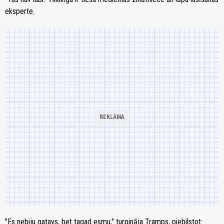
eksperte.
"Es nebiju gatavs, bet tagad esmu," turpināja Tramps, piebilstot: