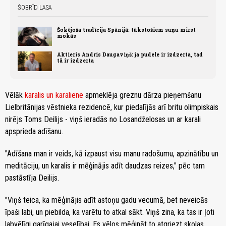
ŠOBRĪD LASA
Šokējoša tradīcija Spānijā: tūkstošiem suņu mirst
mokās
Aktieris Andris Daugaviņš: ja pudele ir izdzerta, tad
tā ir izdzerta
Vēlāk
karalis un karaliene
apmeklēja greznu dārza pieņemšanu
Lielbritānijas vēstnieka rezidencē, kur piedalījās arī britu olimpiskais
nirējs Toms Deilijs - viņš ieradās no Losandželosas un ar karali
apsprieda adīšanu.
"Adīšana man ir veids, kā izpaust visu manu radošumu, apzinātību un
meditāciju, un karalis ir mēģinājis adīt daudzas reizes," pēc tam
pastāstīja Deilijs.
"Viņš teica, ka mēģinājis adīt astoņu gadu vecumā, bet neveicās
īpaši labi, un piebilda, ka varētu to atkal sākt. Viņš zina, ka tas ir ļoti
labvēlīgi garīgajai veselībai.
Es vēlos mēģināt to atgriezt skolas