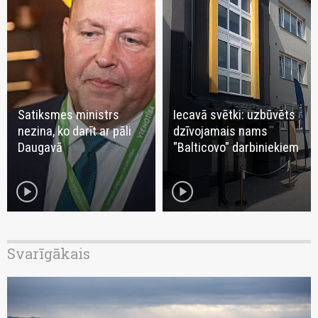
Satiksmes ministrs
Iecavā svētki: uzbūvēts
nezina, ko darīt ar pāli
dzīvojamais nams
Daugavā
"Balticovo" darbiniekiem
play_circle
play_circle
Svarīgākais