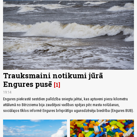
Trauksmaini notikumi jūrā
Engures pusē
1
19:14
Engures piekrastē sestdien palīdzība sniegta jahtai, kas aptuveni piecu kilometru
attālumā no Bērzciema bija zaudējusi vadības spējas pēc masta nolūšanas,
sociālajos tīklos informē Engures brīvprātīgo ugunsdzēsēju biedrība (Engures BUB).