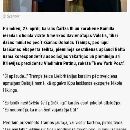
© Scanpix
Pirmdien, 27. aprīlī, karalis Čārlzs III un karaliene Kamilla
ieradās oficiālā vizītē Amerikas Savienotajās Valstīs, tikai
dažas minūtes pēc tikšanās Donalds Tramps, pēc lūpu
lasīšanas eksperta teiktā, pieminēja sestdienas apšaudi Baltā
nama korespondentu asociācijas vakariņās un pieminēja arī
Krievijas prezidentu Vladimiru Putinu, raksta “New York Post”.
"Šī apšaude..." Tramps teica Lielbritānijas karalim pēc sveicienu
apmaiņas Baltajā namā, kā apgalvo lūpu lasīšanas eksperte Nikola
Hiklinga.
"Es labāk nestāvēšu šeit pārāk ilgi," karalis esot jokojot atbildējis.
"Es nedomāju, ka man šeit vajadzēja būt."
Pēc tam prezidents Tramps jautāja, vai viss ir kārtībā, pirms teica:
"Tas nav labi." Hiklinga ir tiesu medicīnas zinātniece un lūpu lasīšanas