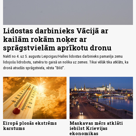
Lidostas darbinieks Vācijā ar
kailām rokām noķer ar
sprāgstvielām aprīkotu dronu
Naktī no 4. uz 5. augustu Leipcigas/Halles lidostas darbinieks pamanīja zemu
lidojošu lidrobotu, satvēra to gaisā un nolika uz zemes. Tikai vēlāk tika atklāts, ka
dronā atradās sprāgstviela, vēsta “Bild”.
Eiropā plosās ekstrēms
Maskavas mērs atklāti
karstums
iebilst Krievijas
ekonomikas