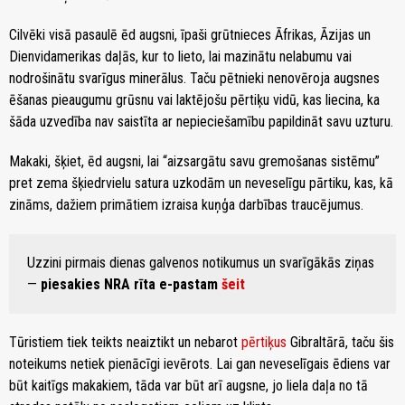
Cilvēki visā pasaulē ēd augsni, īpaši grūtnieces Āfrikas, Āzijas un
Dienvidamerikas daļās, kur to lieto, lai mazinātu nelabumu vai
nodrošinātu svarīgus minerālus. Taču pētnieki nenovēroja augsnes
ēšanas pieaugumu grūsnu vai laktējošu pērtiķu vidū, kas liecina, ka
šāda uzvedība nav saistīta ar nepieciešamību papildināt savu uzturu.
Makaki, šķiet, ēd augsni, lai “aizsargātu savu gremošanas sistēmu”
pret zema šķiedrvielu satura uzkodām un neveselīgu pārtiku, kas, kā
zināms, dažiem primātiem izraisa kuņģa darbības traucējumus.
Uzzini pirmais dienas galvenos notikumus un svarīgākās ziņas
—
piesakies NRA rīta e-pastam
šeit
Tūristiem tiek teikts neaiztikt un nebarot
pērtiķus
Gibraltārā, taču šis
noteikums netiek pienācīgi ievērots. Lai gan neveselīgais ēdiens var
būt kaitīgs makakiem, tāda var būt arī augsne, jo liela daļa no tā