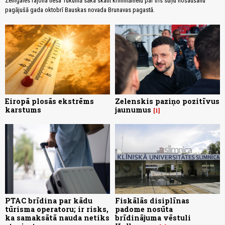
Zemgales rajona tiesa Tukumā sāka skatīt krimināllietu par trīs suņu nošaušanu
pagājušā gada oktobrī Bauskas novada Brunavas pagastā.
Eiropā plosās ekstrēms
Zelenskis paziņo pozitīvus
karstums
jaunumus
1
PTAC brīdina par kādu
Fiskālās disiplīnas
tūrisma operatoru; ir risks,
padome nosūta
ka samaksātā nauda netiks
brīdinājuma vēstuli