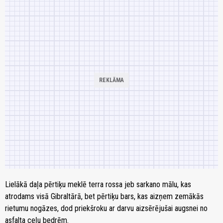
Lielākā daļa pērtiķu meklē terra rossa jeb sarkano mālu, kas
atrodams visā Gibraltārā, bet pērtiķu bars, kas aizņem zemākās
rietumu nogāzes, dod priekšroku ar darvu aizsērējušai augsnei no
asfalta ceļu bedrēm.