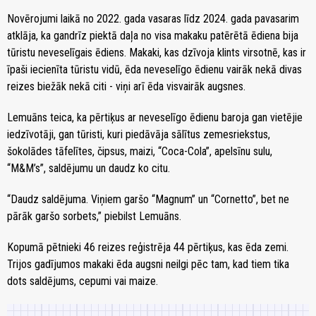
Novērojumi laikā no 2022. gada vasaras līdz 2024. gada pavasarim
atklāja, ka gandrīz piektā daļa no visa makaku patērētā ēdiena bija
tūristu neveselīgais ēdiens. Makaki, kas dzīvoja klints virsotnē, kas ir
īpaši iecienīta tūristu vidū, ēda neveselīgo ēdienu vairāk nekā divas
reizes biežāk nekā citi - viņi arī ēda visvairāk augsnes.
Lemuāns teica, ka pērtiķus ar neveselīgo ēdienu baroja gan vietējie
iedzīvotāji, gan tūristi, kuri piedāvāja sālītus zemesriekstus,
šokolādes tāfelītes, čipsus, maizi, “Coca-Cola”, apelsīnu sulu,
“M&M’s”, saldējumu un daudz ko citu.
“Daudz saldējuma. Viņiem garšo “Magnum” un “Cornetto”, bet ne
pārāk garšo sorbets,” piebilst Lemuāns.
Kopumā pētnieki 46 reizes reģistrēja 44 pērtiķus, kas ēda zemi.
Trijos gadījumos makaki ēda augsni neilgi pēc tam, kad tiem tika
dots saldējums, cepumi vai maize.