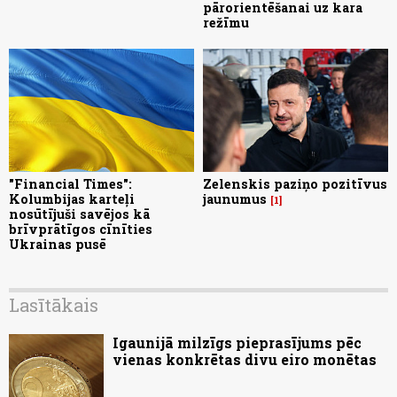
pārorientēšanai uz kara
režīmu
"Financial Times":
Zelenskis paziņo pozitīvus
Kolumbijas karteļi
jaunumus
1
nosūtījuši savējos kā
brīvprātīgos cīnīties
Ukrainas pusē
Lasītākais
Igaunijā milzīgs pieprasījums pēc
vienas konkrētas divu eiro monētas