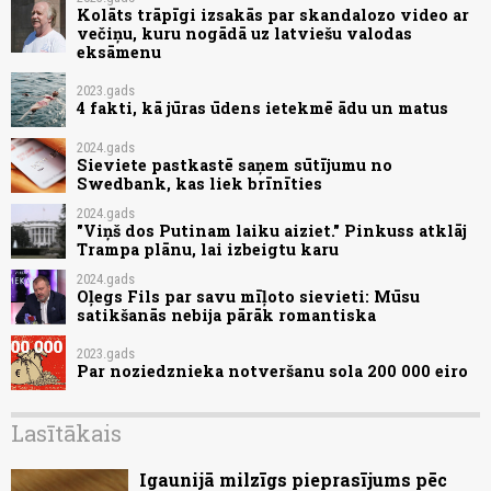
Kolāts trāpīgi izsakās par skandalozo video ar
večiņu, kuru nogādā uz latviešu valodas
eksāmenu
2023.gads
4 fakti, kā jūras ūdens ietekmē ādu un matus
2024.gads
Sieviete pastkastē saņem sūtījumu no
Swedbank, kas liek brīnīties
2024.gads
"Viņš dos Putinam laiku aiziet." Pinkuss atklāj
Trampa plānu, lai izbeigtu karu
2024.gads
Oļegs Fils par savu mīļoto sievieti: Mūsu
satikšanās nebija pārāk romantiska
2023.gads
Par noziedznieka notveršanu sola 200 000 eiro
Lasītākais
Igaunijā milzīgs pieprasījums pēc