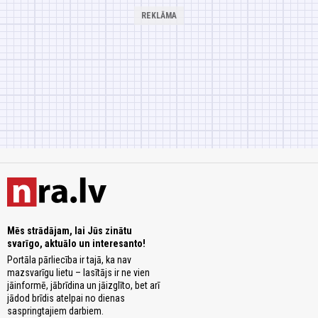
Mēs strādājam, lai Jūs zinātu
svarīgo, aktuālo un interesanto!
Portāla pārliecība ir tajā, ka nav
mazsvarīgu lietu – lasītājs ir ne vien
jāinformē, jābrīdina un jāizglīto, bet arī
jādod brīdis atelpai no dienas
saspringtajiem darbiem.