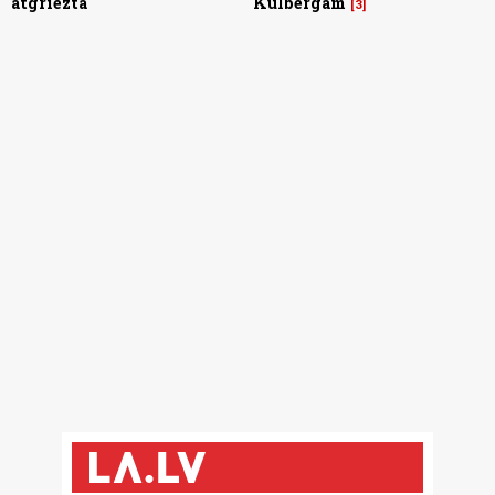
atgriezta
Kulbergam
3