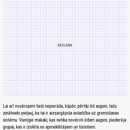
Lai arī novērojumi tieši nepierāda, kāpēc pērtiķi ēd augsni, taču
zinātnieki pieļauj, ka tai ir aizsargājoša iedarbība uz gremošanas
sistēmu. Vienīgie makaki, kas netika novēroti ēdam augsni, piederēja
grupai, kas ir izolēta no apmeklētājiem un tūristiem.