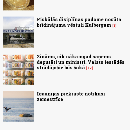
Fiskālās disiplīnas padome nosūta
brīdinājuma vēstuli Kulbergam
3
Zināms, cik nākamgad saņems
deputāti un ministri. Valsts iestādēs
strādājošie būs šokā
12
Igaunijas piekrastē notikusi
zemestrīce