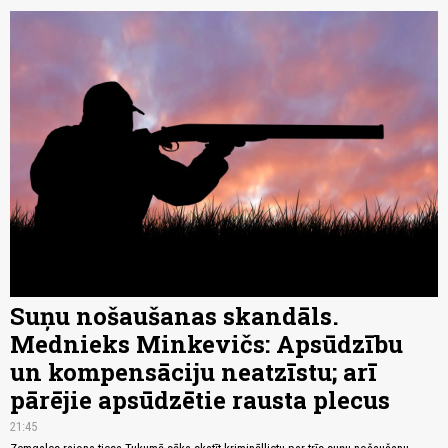
Suņu nošaušanas skandāls.
Mednieks Minkevičs: Apsūdzību
un kompensāciju neatzīstu; arī
pārējie apsūdzētie rausta plecus
21:45