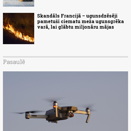
Skandāls Francijā – ugunsdzēsēji
pametuši ciematu meža ugunsgrēka
varā, lai glābtu miljonāru mājas
Pasaulē