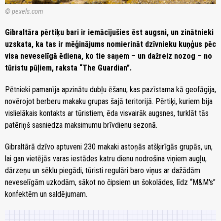
© pexels.com
Gibraltāra pērtiķu bari ir iemācījušies ēst augsni, un zinātnieki
uzskata, ka tas ir mēģinājums nomierināt dzīvnieku kuņģus pēc
visa neveselīgā ēdiena, ko tie saņem – un dažreiz nozog – no
tūristu pūļiem, raksta “The Guardian”.
Pētnieki pamanīja apzinātu dubļu ēšanu, kas pazīstama kā geofāgija,
novērojot berberu makaku grupas šajā teritorijā. Pērtiķi, kuriem bija
vislielākais kontakts ar tūristiem, ēda visvairāk augsnes, turklāt tās
patēriņš sasniedza maksimumu brīvdienu sezonā.
Gibraltārā dzīvo aptuveni 230 makaki astoņās atšķirīgās grupās, un,
lai gan vietējās varas iestādes katru dienu nodrošina viņiem augļu,
dārzeņu un sēklu piegādi, tūristi regulāri baro viņus ar dažādām
neveselīgām uzkodām, sākot no čipsiem un šokolādes, līdz “M&M's”
konfektēm un saldējumam.