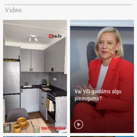
Video
Vai VID gaidāms algu
pieaugums?
play_circle
volume_mute
SKATĪT VAIRĀK