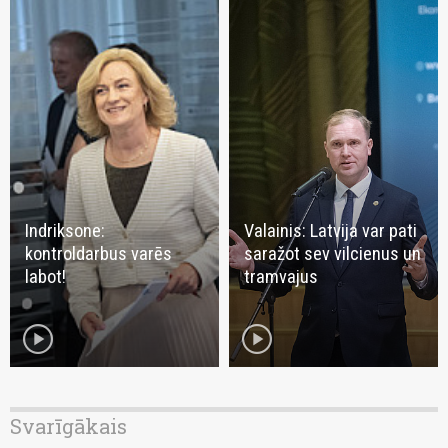
Indriksone:
Valainis: Latvija var pati
kontroldarbus varēs
saražot sev vilcienus un
labot!
tramvajus
play_circle
play_circle
Svarīgākais