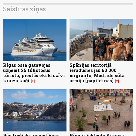
Saistītās ziņas
Rīgas osta gatavojas
Spānijas teritorijā
uzņemt 25 tūkstošus
ieradušies jau 60 000
tūristu; piestās ekskluzīvi
migrantu; Madride sūta
kruīza kuģi
armiju [papildinās]
1
2
Pēc traģiska negadījuma
Rīga ir iekļauta Eiropas