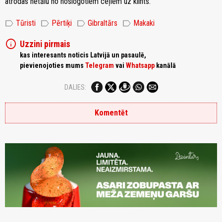
atrodas netālu no noslogotiem ceļiem uz klints.
label
label
label
label
Tūristi
Pērtiķi
Gibraltārs
Makaki
info
Uzzini pirmais
kas interesants noticis Latvijā un pasaulē,
pievienojoties mums
Telegram
vai
Whatsapp
kanālā
DALIES:
Komentēt