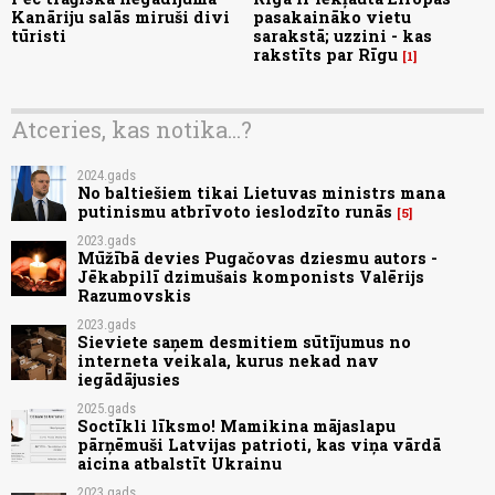
Kanāriju salās miruši divi
pasakaināko vietu
tūristi
sarakstā; uzzini - kas
rakstīts par Rīgu
1
Atceries, kas notika...?
2024.gads
No baltiešiem tikai Lietuvas ministrs mana
putinismu atbrīvoto ieslodzīto runās
5
2023.gads
Mūžībā devies Pugačovas dziesmu autors -
Jēkabpilī dzimušais komponists Valērijs
Razumovskis
2023.gads
Sieviete saņem desmitiem sūtījumus no
interneta veikala, kurus nekad nav
iegādājusies
2025.gads
Soctīkli līksmo! Mamikina mājaslapu
pārņēmuši Latvijas patrioti, kas viņa vārdā
aicina atbalstīt Ukrainu
2023.gads