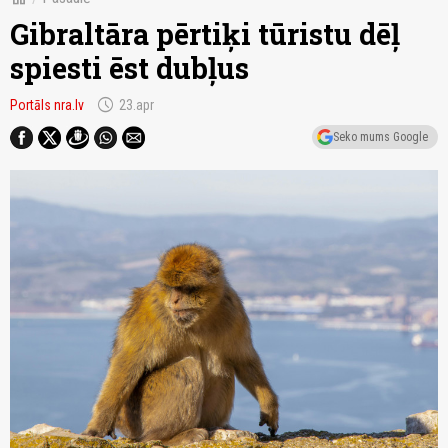
Gibraltāra pērtiķi tūristu dēļ
spiesti ēst dubļus
schedule
Portāls nra.lv
23.apr
Seko mums Google