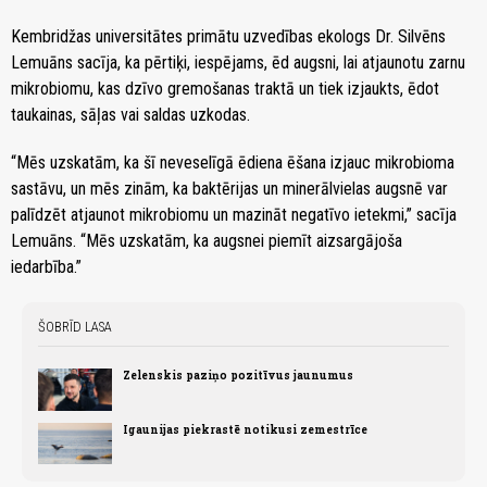
Kembridžas universitātes primātu uzvedības ekologs Dr. Silvēns
Lemuāns sacīja, ka pērtiķi, iespējams, ēd augsni, lai atjaunotu zarnu
mikrobiomu, kas dzīvo gremošanas traktā un tiek izjaukts, ēdot
taukainas, sāļas vai saldas uzkodas.
“Mēs uzskatām, ka šī neveselīgā ēdiena ēšana izjauc mikrobioma
sastāvu, un mēs zinām, ka baktērijas un minerālvielas augsnē var
palīdzēt atjaunot mikrobiomu un mazināt negatīvo ietekmi,” sacīja
Lemuāns. “Mēs uzskatām, ka augsnei piemīt aizsargājoša
iedarbība.”
ŠOBRĪD LASA
Zelenskis paziņo pozitīvus jaunumus
Igaunijas piekrastē notikusi zemestrīce