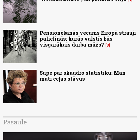
Pensionēšanās vecums Eiropā strauji
palielinās: kurās valstīs būs
visgarākais darba mūžs?
3
Supe par skaudro statistiku: Man
mati ceļas stāvus
Pasaulē