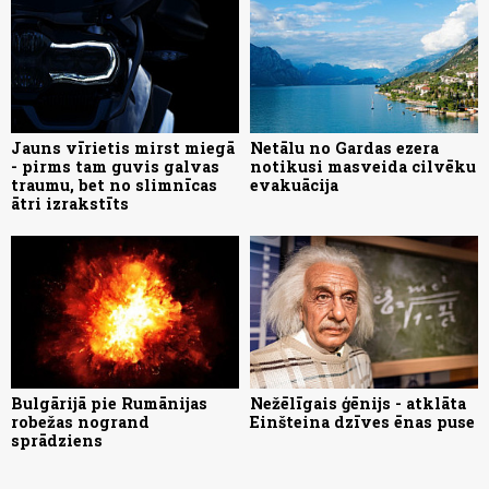
Jauns vīrietis mirst miegā
Netālu no Gardas ezera
- pirms tam guvis galvas
notikusi masveida cilvēku
traumu, bet no slimnīcas
evakuācija
ātri izrakstīts
Bulgārijā pie Rumānijas
Nežēlīgais ģēnijs - atklāta
robežas nogrand
Einšteina dzīves ēnas puse
sprādziens