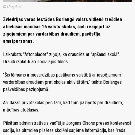
© Unsplash
Zviedrijas varas iestādes Borlangē valsts vidienē trešdien
atcēlušas mācības 16 valsts skolās, šādi reaģējot uz
ziņojumiem par vardarbības draudiem, pavēstīja
amatpersonas.
Laikraksts "Aftonbladet" ziņoja, ka draudēts ar "apšaudi skolā".
Draudi izplatīti arī sociālajos tīklos.
"Šis lēmums ir piesardzības pasākums saistībā ar iespējamiem
vardarbības draudiem pret skolas aktivitātēm," teikts Borlanges
pašvaldības paziņojumā.
Arī dažas privātskolas pēc tam, kad tām paziņots par draudiem,
mācības atcēlušas.
Pilsētas administratīvais vadītājs Jorgens Olsons preses konferencē
sacīja, ka pirmdien pilsētas skolēni saņēma informāciju, kas "rada