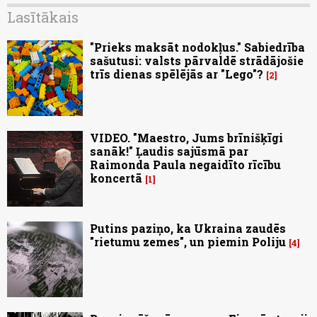
Lasītākais
"Prieks maksāt nodokļus." Sabiedrība
sašutusi: valsts pārvaldē strādājošie
trīs dienas spēlējās ar "Lego"?
2
VIDEO. "Maestro, Jums brīnišķīgi
sanāk!" Ļaudis sajūsmā par
Raimonda Paula negaidīto rīcību
koncertā
1
Putins paziņo, ka Ukraina zaudēs
"rietumu zemes", un piemin Poliju
4