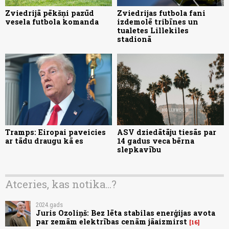
Zviedrijā pēkšņi pazūd
Zviedrijas futbola fani
vesela futbola komanda
izdemolē tribīnes un
tualetes Lillekiles
stadionā
Tramps: Eiropai paveicies
ASV dziedātāju tiesās par
ar tādu draugu kā es
14 gadus veca bērna
slepkavību
Atceries, kas notika...?
2024.gads
Juris Ozoliņš: Bez lēta stabilas enerģijas avota
par zemām elektrības cenām jāaizmirst
16