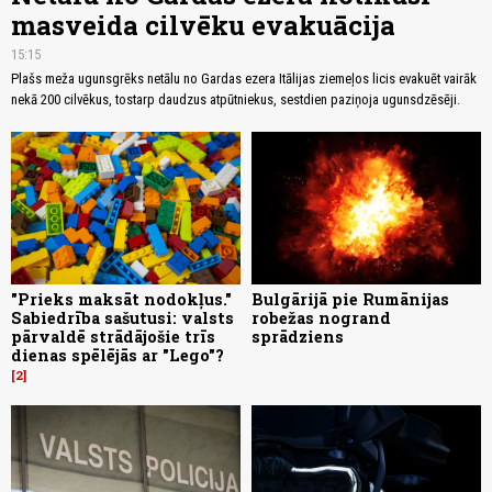
masveida cilvēku evakuācija
15:15
Plašs meža ugunsgrēks netālu no Gardas ezera Itālijas ziemeļos licis evakuēt vairāk
nekā 200 cilvēkus, tostarp daudzus atpūtniekus, sestdien paziņoja ugunsdzēsēji.
"Prieks maksāt nodokļus."
Bulgārijā pie Rumānijas
Sabiedrība sašutusi: valsts
robežas nogrand
pārvaldē strādājošie trīs
sprādziens
dienas spēlējās ar "Lego"?
2