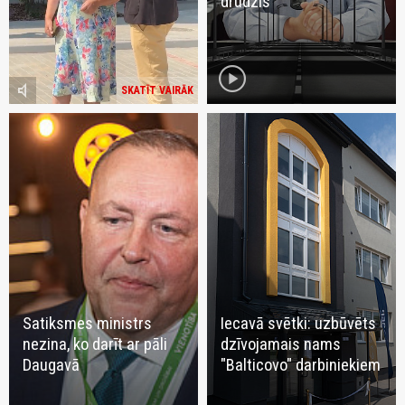
drudzis
play_circle
volume_mute
SKATĪT VAIRĀK
Satiksmes ministrs
Iecavā svētki: uzbūvēts
nezina, ko darīt ar pāli
dzīvojamais nams
Daugavā
"Balticovo" darbiniekiem