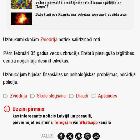
valsts pārvaldē strādājošie trīs dienas spēlējās ar
"Lego"?
Bulgārijā pie Rumānijas robežas nogrand sprādziens
Uzbrukumi skolām
Zviedrijā
notiek salīdzinoši reti.
Pērn februārī 35 gadus vecs uzbrucējs Erebrū pieaugušo izglītības
centrā nogalināja desmit cilvēkus.
Uzbrucējam bijušas finansiālas un psiholoģiskas problēmas, norādīja
policija.
label
label
label
label
Zviedrija
Skolu slēgšana
Draudi
Apšaudes
info
Uzzini pirmais
kas interesants noticis Latvijā un pasaulē,
pievienojoties mums
Telegram
vai
Whatsapp
kanālā
DALIES: