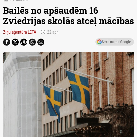
Bailēs no apšaudēm 16
Zviedrijas skolās atceļ mācības
schedule
Ziņu aģentūra LETA
22.apr
Seko mums Google