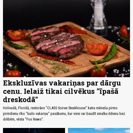
Ekskluzīvas vakariņas par dārgu
cenu. Ielaiž tikai cilvēkus "īpašā
dreskodā"
Holivudā, Floridā, restorāns "CLASS Soiree Steakhouse" katru mēneša pirmo
pirmdienu rīko "kailo vakariņu" pasākumu, kur viesi var baudīt smalku ēdienu bez
drēbēm, vēsta "Fox News".