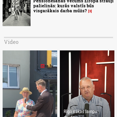
Pensionēšanās vecums Eiropā strauji
palielinās: kurās valstīs būs
visgarākais darba mūžs?
3
Video
Rīgā sākas lampu