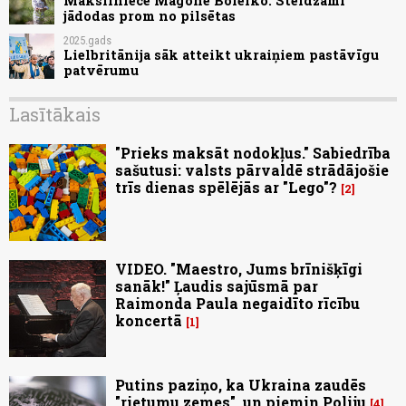
Māksliniece Magone Boleiko. Steidzami
jādodas prom no pilsētas
2025.gads
Lielbritānija sāk atteikt ukraiņiem pastāvīgu
patvērumu
Lasītākais
"Prieks maksāt nodokļus." Sabiedrība
sašutusi: valsts pārvaldē strādājošie
trīs dienas spēlējās ar "Lego"?
2
VIDEO. "Maestro, Jums brīnišķīgi
sanāk!" Ļaudis sajūsmā par
Raimonda Paula negaidīto rīcību
koncertā
1
Putins paziņo, ka Ukraina zaudēs
"rietumu zemes", un piemin Poliju
4