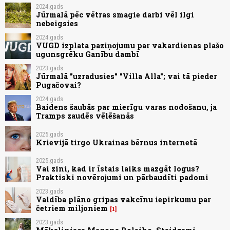
2024.gads
Jūrmalā pēc vētras smagie darbi vēl ilgi
nebeigsies
2024.gads
VUGD izplata paziņojumu par vakardienas plašo
ugunsgrēku Ganību dambī
2023.gads
Jūrmalā "uzradusies" "Villa Alla"; vai tā pieder
Pugačovai?
2024.gads
Baidens šaubās par mierīgu varas nodošanu, ja
Tramps zaudēs vēlēšanās
2025.gads
Krievijā tirgo Ukrainas bērnus internetā
2025.gads
Vai zini, kad ir īstais laiks mazgāt logus?
Praktiski novērojumi un pārbaudīti padomi
2023.gads
Valdība plāno gripas vakcīnu iepirkumu par
četriem miljoniem
1
2023.gads