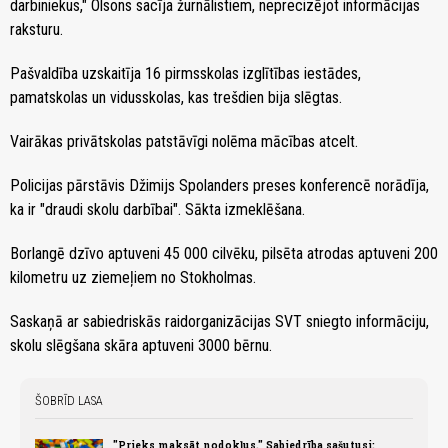
darbiniekus," Olsons sacīja žurnālistiem, neprecizējot informācijas
raksturu.
Pašvaldība uzskaitīja 16 pirmsskolas izglītības iestādes,
pamatskolas un vidusskolas, kas trešdien bija slēgtas.
Vairākas privātskolas patstāvīgi nolēma mācības atcelt.
Policijas pārstāvis Džimijs Spolanders preses konferencē norādīja,
ka ir "draudi skolu darbībai". Sākta izmeklēšana.
Borlangē dzīvo aptuveni 45 000 cilvēku, pilsēta atrodas aptuveni 200
kilometru uz ziemeļiem no Stokholmas.
Saskaņā ar sabiedriskās raidorganizācijas SVT sniegto informāciju,
skolu slēgšana skāra aptuveni 3000 bērnu.
ŠOBRĪD LASA
"Prieks maksāt nodokļus." Sabiedrība sašutusi: