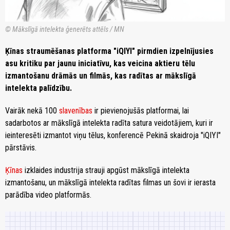
© Mākslīgā intelekta ģenerēts attēls / MN
Ķīnas straumēšanas platforma "iQIYI" pirmdien izpelnījusies
asu kritiku par jaunu iniciatīvu, kas veicina aktieru tēlu
izmantošanu drāmās un filmās, kas radītas ar mākslīgā
intelekta palīdzību.
Vairāk nekā 100
slavenības
ir pievienojušās platformai, lai
sadarbotos ar mākslīgā intelekta radīta satura veidotājiem, kuri ir
ieinteresēti izmantot viņu tēlus, konferencē Pekinā skaidroja "iQIYI"
pārstāvis.
Ķīnas
izklaides industrija strauji apgūst mākslīgā intelekta
izmantošanu, un mākslīgā intelekta radītas filmas un šovi ir ierasta
parādība video platformās.