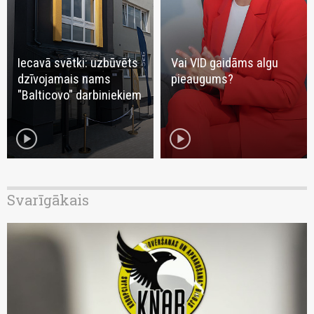
Iecavā svētki: uzbūvēts
Vai VID gaidāms algu
dzīvojamais nams
pieaugums?
"Balticovo" darbiniekiem
play_circle
play_circle
Svarīgākais