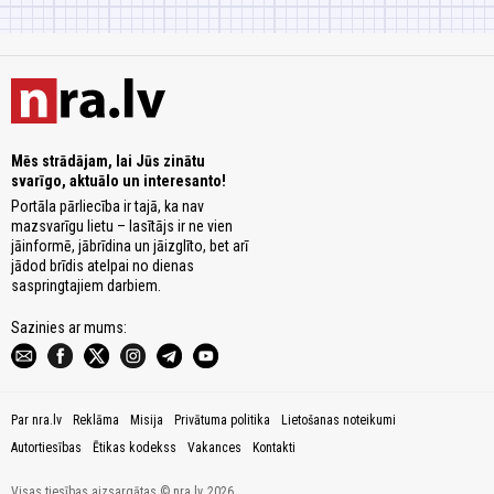
Mēs strādājam, lai Jūs zinātu
svarīgo, aktuālo un interesanto!
Portāla pārliecība ir tajā, ka nav
mazsvarīgu lietu – lasītājs ir ne vien
jāinformē, jābrīdina un jāizglīto, bet arī
jādod brīdis atelpai no dienas
saspringtajiem darbiem.
Sazinies ar mums:
Par nra.lv
Reklāma
Misija
Privātuma politika
Lietošanas noteikumi
Autortiesības
Ētikas kodekss
Vakances
Kontakti
Visas tiesības aizsargātas © nra.lv, 2026