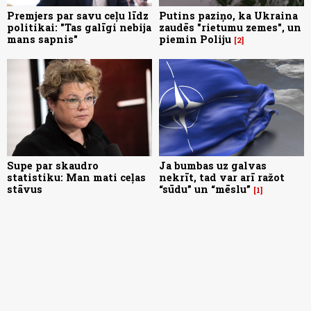
Premjers par savu ceļu līdz
Putins paziņo, ka Ukraina
politikai: "Tas galīgi nebija
zaudēs "rietumu zemes", un
mans sapnis"
piemin Poliju
2
Supe par skaudro
Ja bumbas uz galvas
statistiku: Man mati ceļas
nekrīt, tad var arī ražot
stāvus
“sūdu” un “mēslu”
1