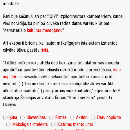
montāžai.
Fani bija sašutuši arī par "iQIYI" izpilddirektora komentāriem, kuros
viņš norādīja, ka pilnībā cilvēka radīts darbs varētu kļūt par
"nemateriālo
kultūras mantojumu
".
Arī eksperti brīdina, ka, ļaujot mākslīgajam intelektam izmantot
cilvēka tēlus, pastāv
riski
.
"Tiklīdz mākslinieka attēla dati tiek izmantoti platformas modeļu
apmācībai, pastāv tādi tehniski riski kā modeļa precizēšana,
datu
noplūde
un nesankcionēta sekundārā apmācība, kurus ir grūti
novērst. (..) Tas nozīmē, ka mākslinieka digitālie aktīvi var tikt
atkārtoti izmantoti (..) pilnīgi ārpus viņa kontroles," aģentūrai AFP
skaidroja Šanhajas advokātu firmas "Star Law Firm" jurists Li
Dženvu.
label
label
label
label
label
Ķīna
Slavenības
Filmas
Aktieri
Datu noplūde
label
label
Mākslīgais intelekts
Kultūras mantojums