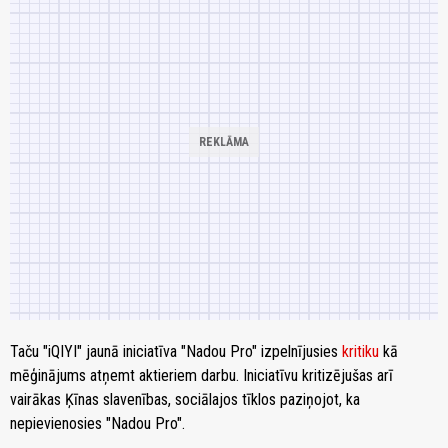
Taču "iQIYI" jaunā iniciatīva "Nadou Pro" izpelnījusies
kritiku
kā
mēģinājums atņemt aktieriem darbu. Iniciatīvu kritizējušas arī
vairākas Ķīnas slavenības, sociālajos tīklos paziņojot, ka
nepievienosies "Nadou Pro".