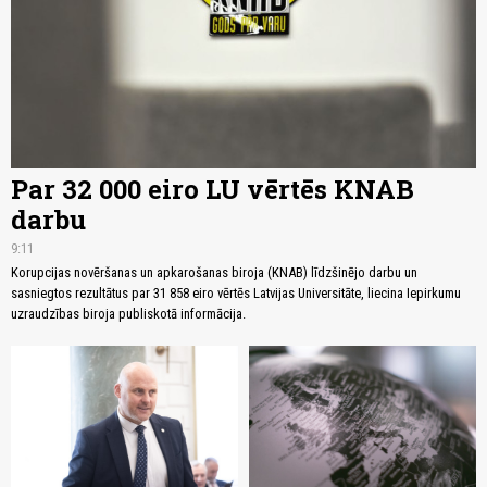
Par 32 000 eiro LU vērtēs KNAB
darbu
9:11
Korupcijas novēršanas un apkarošanas biroja (KNAB) līdzšinējo darbu un
sasniegtos rezultātus par 31 858 eiro vērtēs Latvijas Universitāte, liecina Iepirkumu
uzraudzības biroja publiskotā informācija.