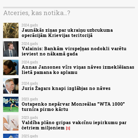
Atceries, kas notika...?
2024.gads
Jaunākās ziņas par ukraiņu uzbrukuma
operācijām Krievijas teritorijā
2024.gads
Valainis: Bankām virspeļņas nodokli varētu
ieviest no nākamā gada
2024.gads
Annas Jansones vīrs viņas nāves izmeklēšanas
lietā pamana ko aplamu
2024.gads
Juris Žagars knapi izglābjas no nāves
2023.gads
Ostapenko nepārvar Monreālas "WTA 1000"
turnīra pirmo kārtu
2023.gads
Valdība plāno gripas vakcīnu iepirkumu par
četriem miljoniem
1
2025.gads