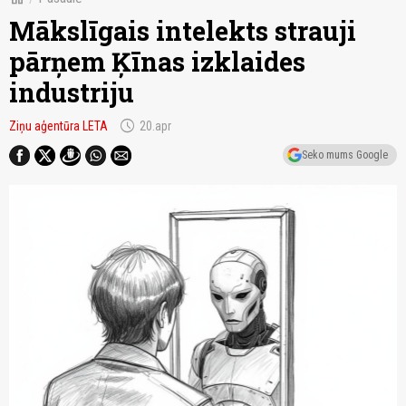
Mākslīgais intelekts strauji
pārņem Ķīnas izklaides
industriju
schedule
Ziņu aģentūra LETA
20.apr
Seko mums Google