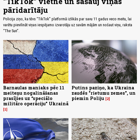
“TikTok” vietnē un sašauj viņas
pāridarītāju
Policija ziņo, ka tēvs “TikTok” platformā izlikās par savu 11 gadus veco meitu, lai
varētu pievilināt viņas iespējamo izvarotāju uz savām mājām un nošaut viņu, raksta
“The Sun”.
Barnaulas maniaks pēc 11
Putins paziņo, ka Ukraina
meiteņu nogalināšanas
zaudēs "rietumu zemes", un
prasījies uz “speciālo
piemin Poliju
2
militāro operāciju” Ukrainā
1