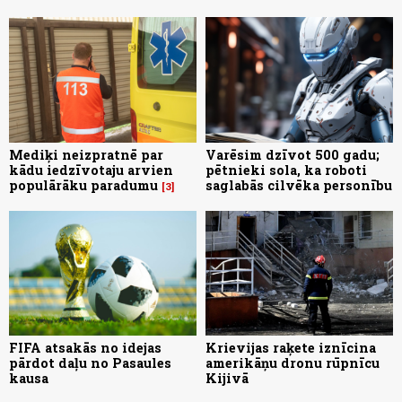
Mediķi neizpratnē par
Varēsim dzīvot 500 gadu;
kādu iedzīvotaju arvien
pētnieki sola, ka roboti
populārāku paradumu
saglabās cilvēka personību
3
FIFA atsakās no idejas
Krievijas raķete iznīcina
pārdot daļu no Pasaules
amerikāņu dronu rūpnīcu
kausa
Kijivā