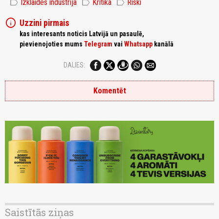
label
label
label
Izklaides industrija
Kritika
Riski
info
Uzzini pirmais
kas interesants noticis Latvijā un pasaulē,
pievienojoties mums
Telegram
vai
Whatsapp
kanālā
DALIES:
Komentēt
Saistītās ziņas