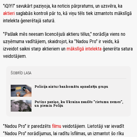
"iQIYI" savukārt paziņoja, ka noticis pārpratums, un uzsvēra, ka
aktieri
saglabās kontroli pār to, kā viņu tēls tiek izmantots mākslīgā
intelekta ģenerētajā saturā.
"Pašlaik mēs neesam licencējuši aktieru tēlus," norādīja viens no
uzņēmuma vadītājiem, skaidrojot, ka "Nadou Pro" ir veids, kā
izveidot saikni starp aktieriem un
mākslīgā intelekta
ģenerēta satura
veidotājiem.
ŠOBRĪD LASA
Policija aiztur bankomātu apzadzēju grupu
Putins paziņo, ka Ukraina zaudēs "rietumu zemes",
un piemin Poliju
"Nadou Pro" ir paredzēts
filmu
veidotājiem. Lietotāji var ievadīt
"Nadou Pro" norādījumus, lai radītu īsfilmas, un izmantot šo rīku