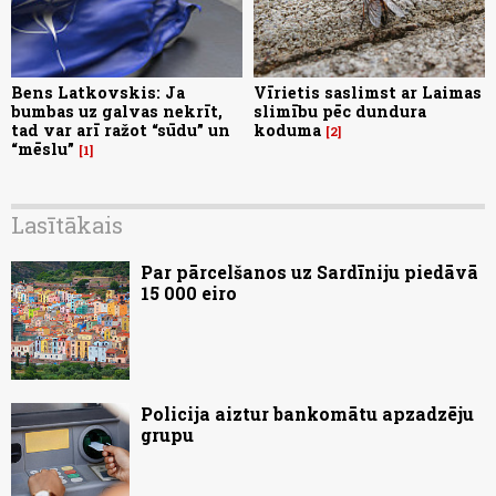
Bens Latkovskis: Ja
Vīrietis saslimst ar Laimas
bumbas uz galvas nekrīt,
slimību pēc dundura
tad var arī ražot “sūdu” un
koduma
2
“mēslu”
1
Lasītākais
Par pārcelšanos uz Sardīniju piedāvā
15 000 eiro
Policija aiztur bankomātu apzadzēju
grupu