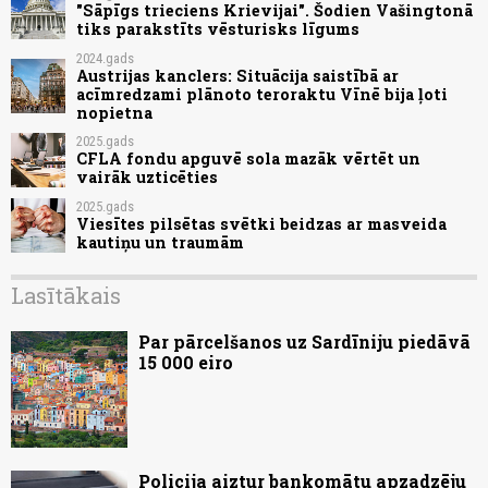
"Sāpīgs trieciens Krievijai". Šodien Vašingtonā
tiks parakstīts vēsturisks līgums
2024.gads
Austrijas kanclers: Situācija saistībā ar
acīmredzami plānoto teroraktu Vīnē bija ļoti
nopietna
2025.gads
CFLA fondu apguvē sola mazāk vērtēt un
vairāk uzticēties
2025.gads
Viesītes pilsētas svētki beidzas ar masveida
kautiņu un traumām
Lasītākais
Par pārcelšanos uz Sardīniju piedāvā
15 000 eiro
Policija aiztur bankomātu apzadzēju