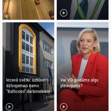
play_circle
volume_mute
Iecavā svētki: uzbūvēts
Vai VID gaidāms algu
dzīvojamais nams
pieaugums?
"Balticovo" darbiniekiem
play_circle
play_circle