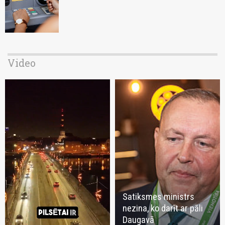
Video
Satiksmes ministrs
nezina, ko darīt ar pāli
Daugavā