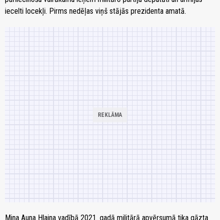
iecelti locekļi. Pirms nedēļas viņš stājās prezidenta amatā.
Mina Auna Hlaina vadībā 2021. gadā militārā apvērsumā tika gāzta