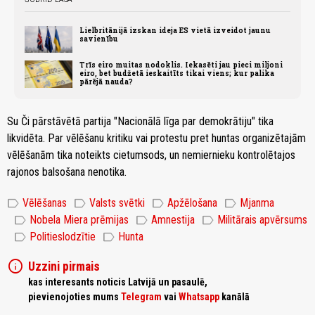
Lielbritānijā izskan ideja ES vietā izveidot jaunu
savienību
Trīs eiro muitas nodoklis. Iekasēti jau pieci miljoni
eiro, bet budžetā ieskaitīts tikai viens; kur palika
pārējā nauda?
Su Či pārstāvētā partija "Nacionālā līga par demokrātiju" tika
likvidēta. Par vēlēšanu kritiku vai protestu pret huntas organizētajām
vēlēšanām tika noteikts cietumsods, un nemiernieku kontrolētajos
rajonos balsošana nenotika.
label
label
label
label
Vēlēšanas
Valsts svētki
Apžēlošana
Mjanma
label
label
label
Nobela Miera prēmijas
Amnestija
Militārais apvērsums
label
label
Politieslodzītie
Hunta
info
Uzzini pirmais
kas interesants noticis Latvijā un pasaulē,
pievienojoties mums
Telegram
vai
Whatsapp
kanālā