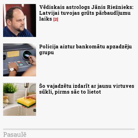
Vēdiskais astrologs Jānis Riežnieks:
Latvijai tuvojas grūts pārbaudījumu
laiks
2
Policija aiztur bankomātu apzadzēju
grupu
Šo vajadzētu izdarīt ar jaunu virtuves
sūkli, pirms sāc to lietot
Pasaulē