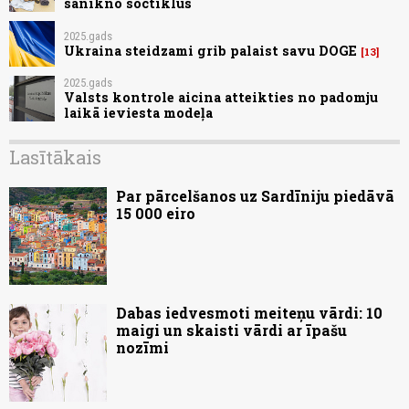
sanikno soctīklus
2025.gads
Ukraina steidzami grib palaist savu DOGE
13
2025.gads
Valsts kontrole aicina atteikties no padomju
laikā ieviesta modeļa
Lasītākais
Par pārcelšanos uz Sardīniju piedāvā
15 000 eiro
Dabas iedvesmoti meiteņu vārdi: 10
maigi un skaisti vārdi ar īpašu
nozīmi