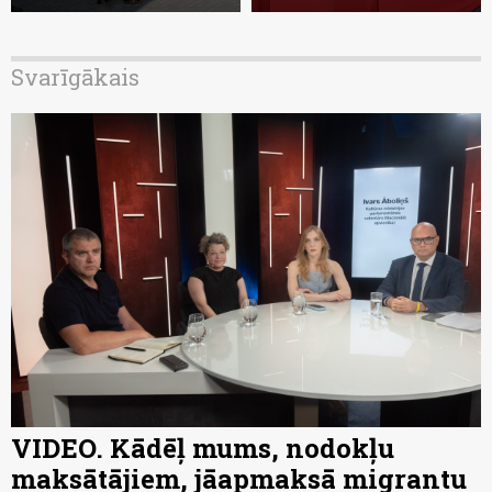
Svarīgākais
VIDEO. Kādēļ mums, nodokļu
maksātājiem, jāapmaksā migrantu