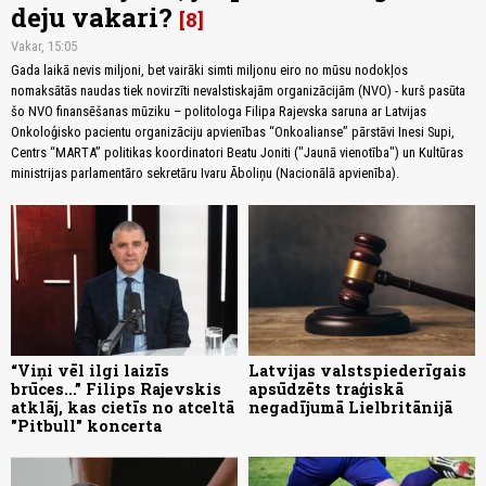
deju vakari?
8
Vakar, 15:05
Gada laikā nevis miljoni, bet vairāki simti miljonu eiro no mūsu nodokļos
nomaksātās naudas tiek novirzīti nevalstiskajām organizācijām (NVO) - kurš pasūta
šo NVO finansēšanas mūziku – politologa Filipa Rajevska saruna ar Latvijas
Onkoloģisko pacientu organizāciju apvienības “Onkoalianse” pārstāvi Inesi Supi,
Centrs “MARTA” politikas koordinatori Beatu Joniti ("Jaunā vienotība") un Kultūras
ministrijas parlamentāro sekretāru Ivaru Āboliņu (Nacionālā apvienība).
“Viņi vēl ilgi laizīs
Latvijas valstspiederīgais
brūces...” Filips Rajevskis
apsūdzēts traģiskā
atklāj, kas cietīs no atceltā
negadījumā Lielbritānijā
"Pitbull" koncerta