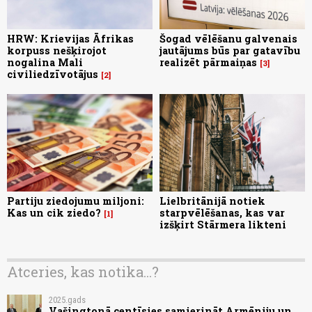
HRW: Krievijas Āfrikas
Šogad vēlēšanu galvenais
korpuss nešķirojot
jautājums būs par gatavību
nogalina Mali
realizēt pārmaiņas
3
civiliedzīvotājus
2
Partiju ziedojumu miljoni:
Lielbritānijā notiek
Kas un cik ziedo?
starpvēlēšanas, kas var
1
izšķirt Stārmera likteni
Atceries, kas notika...?
2025.gads
Vašingtonā centīsies samierināt Armēniju un