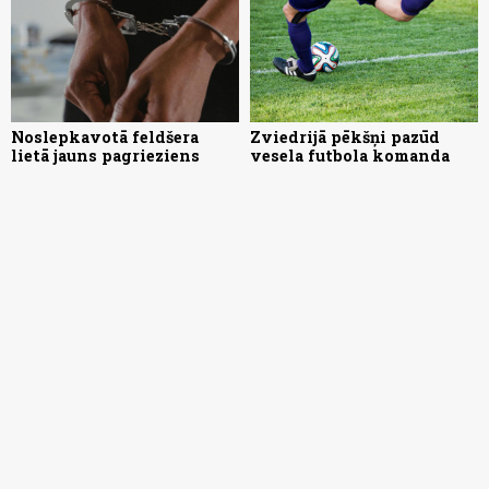
Noslepkavotā feldšera
Zviedrijā pēkšņi pazūd
lietā jauns pagrieziens
vesela futbola komanda