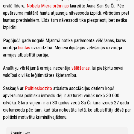
civilā līdere,
Nobela Miera prēmijas
laureāte Auna San Su Či. Pēc
apvērsuma militārā hunta atjaunoja nāvessoda izpildi, vēršoties pret
huntas pretiniekiem. Līdz tam nāvessodi tika piespriesti, bet netika
izpildīti.
Pagājušā gada nogalē Mjanmā notika parlamenta vēlēšanas, kuras
noritēja
huntas
uzraudzībā. Mēnesi ilgušajās vēlēšanās uzvarēja
armijas atbalstītā partija.
Analītiķu vērtējumā armija inscenēja
vēlēšanas
, lai piešķirtu savai
valdībai civilās leģitimitātes šķietamību.
Saskaņā ar
Politieslodzīto
atbalsta asociācijas datiem kopš
apvērsuma politisku iemeslu dēļ ir aizturēti vairāk nekā 30 000
cilvēku. Starp viņiem ir arī 80 gadus vecā Su Či, kura izcieš 27 gadu
cietumsodu pēc tam, kad tika notiesāta lietā, ko atbalstītāji dēvē par
politiski motivētu kriminālvajāšanu.
ŠOBRĪD LASA