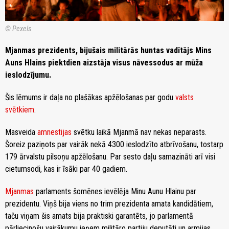
© Pexels
Mjanmas prezidents, bijušais militārās huntas vadītājs Mins
Auns Hlains piektdien aizstāja visus nāvessodus ar mūža
ieslodzījumu.
Šis lēmums ir daļa no plašākas apžēlošanas par godu
valsts
svētkiem
.
Masveida
amnestijas
svētku laikā Mjanmā nav nekas neparasts.
Šoreiz paziņots par vairāk nekā 4300 ieslodzīto atbrīvošanu, tostarp
179 ārvalstu pilsoņu apžēlošanu. Par sesto daļu samazināti arī visi
cietumsodi, kas ir īsāki par 40 gadiem.
Mjanmas
parlaments šomēnes ievēlēja Minu Aunu Hlainu par
prezidentu. Viņš bija viens no trim prezidenta amata kandidātiem,
taču viņam šis amats bija praktiski garantēts, jo parlamentā
pārliecinošu vairākumu ieņem militāro partiju deputāti un armijas