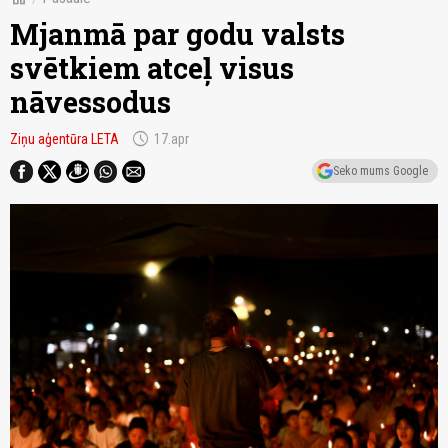
Mjanmā par godu valsts
svētkiem atceļ visus
nāvessodus
schedule
Ziņu aģentūra LETA
17.apr
Seko mums Google