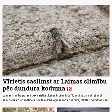
Vīrietis saslimst ar Laimas slimību
pēc dundura koduma
2
Laimas slimība parasti tiek saistīta tikai ar ērcēm, taču Somijā kādam vīrietim šī
slimība tika diagnosticēta pēc tam, kad viņu sakoda dundurs, raksta “postimees.ee”.