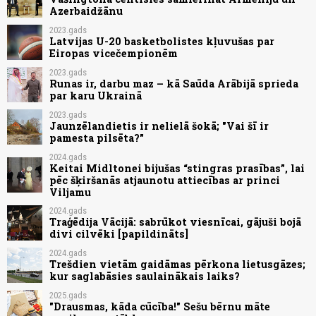
Azerbaidžānu
2023.gads
Latvijas U-20 basketbolistes kļuvušas par
Eiropas vicečempionēm
2023.gads
Runas ir, darbu maz – kā Saūda Arābijā sprieda
par karu Ukrainā
2023.gads
Jaunzēlandietis ir nelielā šokā; "Vai šī ir
pamesta pilsēta?"
2024.gads
Keitai Midltonei bijušas “stingras prasības”, lai
pēc šķiršanās atjaunotu attiecības ar princi
Viljamu
2024.gads
Traģēdija Vācijā: sabrūkot viesnīcai, gājuši bojā
divi cilvēki [papildināts]
2024.gads
Trešdien vietām gaidāmas pērkona lietusgāzes;
kur saglabāsies saulainākais laiks?
2025.gads
"Drausmas, kāda cūcība!" Sešu bērnu māte