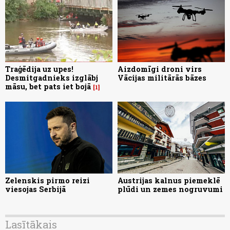
Traģēdija uz upes!
Aizdomīgi droni virs
Desmitgadnieks izglābj
Vācijas militārās bāzes
māsu, bet pats iet bojā
1
Zelenskis pirmo reizi
Austrijas kalnus piemeklē
viesojas Serbijā
plūdi un zemes nogruvumi
Lasītākais