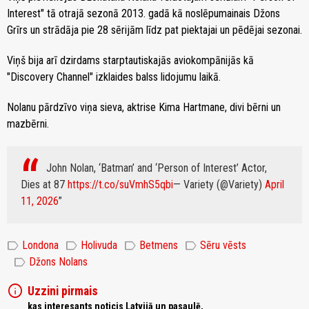
Interest" tā otrajā sezonā 2013. gadā kā noslēpumainais Džons
Grīrs un strādāja pie 28 sērijām līdz pat piektajai un pēdējai sezonai.
Viņš bija arī dzirdams starptautiskajās aviokompānijās kā
"Discovery Channel" izklaides balss lidojumu laikā.
Nolanu pārdzīvo viņa sieva, aktrise Kima Hartmane, divi bērni un
mazbērni.
John Nolan, ‘Batman’ and ‘Person of Interest’ Actor,
Dies at 87
https://t.co/suVmhS5qbi
— Variety (@Variety)
April
11, 2026
label
label
label
label
Londona
Holivuda
Betmens
Sēru vēsts
label
Džons Nolans
info
Uzzini pirmais
kas interesants noticis Latvijā un pasaulē,