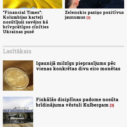
"Financial Times":
Zelenskis paziņo pozitīvus
Kolumbijas karteļi
jaunumus
1
nosūtījuši savējos kā
brīvprātīgos cīnīties
Ukrainas pusē
Lasītākais
Igaunijā milzīgs pieprasījums pēc
vienas konkrētas divu eiro monētas
Fiskālās disiplīnas padome nosūta
brīdinājuma vēstuli Kulbergam
3