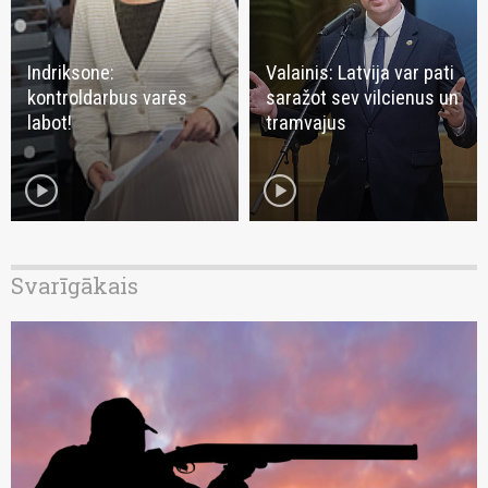
Indriksone:
Valainis: Latvija var pati
kontroldarbus varēs
saražot sev vilcienus un
labot!
tramvajus
play_circle
play_circle
Svarīgākais