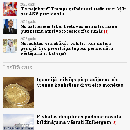
2025.gads
"Es nejokoju!" Tramps gribētu arī trešo reizi kļūt
par ASV prezidentu
2024.gads
No baltiešiem tikai Lietuvas ministrs mana
putinismu atbrīvoto ieslodzīto runās
5
2025.gads
Nosauktas vislabākās valstis, kur doties
pensijā. Cik pievilcīga topošo pensionāru
vērtējumā ir Latvija?
Lasītākais
Igaunijā milzīgs pieprasījums pēc
vienas konkrētas divu eiro monētas
Fiskālās disiplīnas padome nosūta
brīdinājuma vēstuli Kulbergam
3