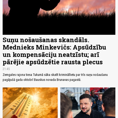
Suņu nošaušanas skandāls.
Mednieks Minkevičs: Apsūdzību
un kompensāciju neatzīstu; arī
pārējie apsūdzētie rausta plecus
21:45
Zemgales rajona tiesa Tukumā sāka skatīt krimināllietu par trīs suņu nošaušanu
pagājušā gada oktobrī Bauskas novada Brunavas pagastā.