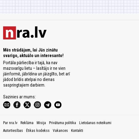
Mēs strādājam, lai Jūs zinātu
svarīgo, aktuālo un interesanto!
Portāla pārliecība ir tajā, ka nav
mazsvarīgu lietu – lasītājs ir ne vien
jāinformē, jābrīdina un jāizglīto, bet arī
jādod brīdis atelpai no dienas
saspringtajiem darbiem.
Sazinies ar mums:
Par nra.lv
Reklāma
Misija
Privātuma politika
Lietošanas noteikumi
Autortiesības
Ētikas kodekss
Vakances
Kontakti