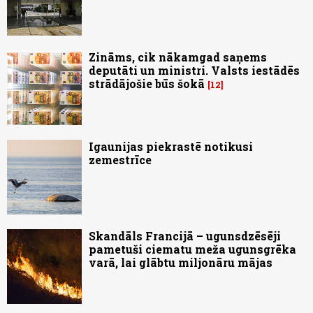
Zināms, cik nākamgad saņems
deputāti un ministri. Valsts iestādēs
strādājošie būs šokā
12
Igaunijas piekrastē notikusi
zemestrīce
Skandāls Francijā – ugunsdzēsēji
pametuši ciematu meža ugunsgrēka
varā, lai glābtu miljonāru mājas