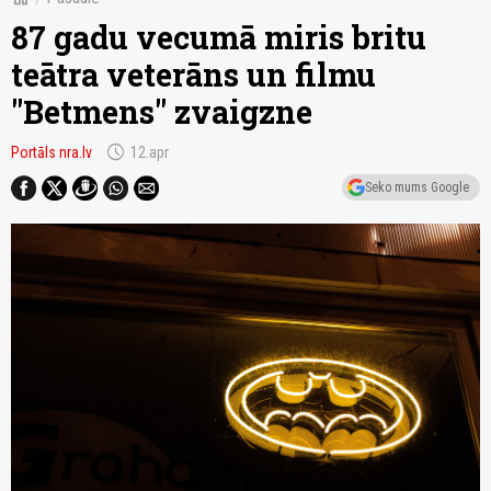
87 gadu vecumā miris britu
teātra veterāns un filmu
"Betmens" zvaigzne
schedule
Portāls nra.lv
12.apr
Seko mums Google