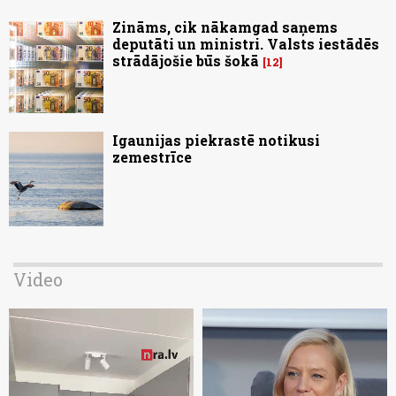
Zināms, cik nākamgad saņems
deputāti un ministri. Valsts iestādēs
strādājošie būs šokā
12
Igaunijas piekrastē notikusi
zemestrīce
Video