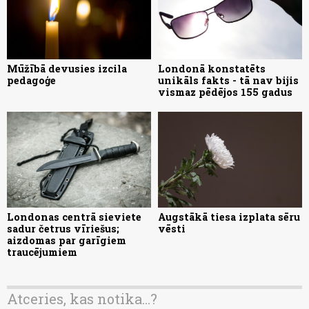
Mūžībā devusies izcila
Londonā konstatēts
pedagoģe
unikāls fakts - tā nav bijis
vismaz pēdējos 155 gadus
Londonas centrā sieviete
Augstākā tiesa izplata sēru
sadur četrus vīriešus;
vēsti
aizdomas par garīgiem
traucējumiem
Atceries, kas notika...?