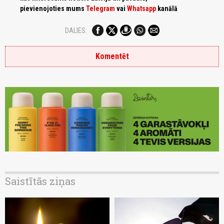
pievienojoties mums
Telegram
vai
Whatsapp
kanālā
DALIES:
Komentēt
Saistītās ziņas