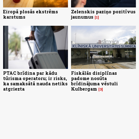
Eiropā plosās ekstrēms
Zelenskis paziņo pozitīvus
karstums
jaunumus
1
PTAC brīdina par kādu
Fiskālās disiplīnas
tūrisma operatoru; ir risks,
padome nosūta
ka samaksātā nauda netiks
brīdinājuma vēstuli
atgriezta
Kulbergam
3