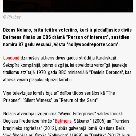
© Pixabay
Džons Nolans, britu teātra veterāns, kurš ir piedalījusies divās
Betmena filmās un CBS drāmā "Person of Interest", sestdien
nomira 87 gadu vecumā, vēsta "hollywoodreporter.com".
Londonā
dzimušais aktieris divus gadus strādāja Karaliskajā
Šekspīra kompānijā, pirms aizgāja, lai atveidotu varonīgā jaunekļa
titullomu atzītajā 1970. gada BBC miniseriālā "Daniels Deronda", kas
atnesa viņam plašāku atpazīstamību.
Viņa televīzijas lomās bija arī dalība tādos seriālos kā “The
Prisoner”, “Silent Witness” un “Return of the Saint”.
Nolans atveidoja uzņēmuma "Wayne Enterprises" valdes locekli
Duglasu Frederiksu filmās “
Betmens
: Sākums ” (2005) un “Tumšais
bruņinieks atgriežas” (2012), abās galvenajā lomā Kristians Beils.
Viņš filmējās arī filmās “Following” (1998) un “Dunkirk” (2017), kuru