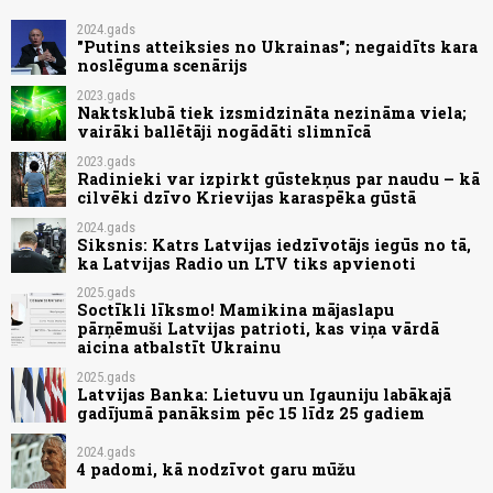
2024.gads
"Putins atteiksies no Ukrainas"; negaidīts kara
noslēguma scenārijs
2023.gads
Naktsklubā tiek izsmidzināta nezināma viela;
vairāki ballētāji nogādāti slimnīcā
2023.gads
Radinieki var izpirkt gūstekņus par naudu – kā
cilvēki dzīvo Krievijas karaspēka gūstā
2024.gads
Siksnis: Katrs Latvijas iedzīvotājs iegūs no tā,
ka Latvijas Radio un LTV tiks apvienoti
2025.gads
Soctīkli līksmo! Mamikina mājaslapu
pārņēmuši Latvijas patrioti, kas viņa vārdā
aicina atbalstīt Ukrainu
2025.gads
Latvijas Banka: Lietuvu un Igauniju labākajā
gadījumā panāksim pēc 15 līdz 25 gadiem
2024.gads
4 padomi, kā nodzīvot garu mūžu