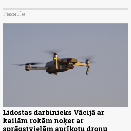
Pasaulē
Lidostas darbinieks Vācijā ar
kailām rokām noķer ar
sprāgstvielām aprīkotu dronu