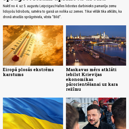
Naktī no 4. uz 5. augustu Leipcigas/Halles lidostas darbinieks pamanīja zemu
lidojošu lidrobotu, satvēra to gaisā un nolika uz zemes. Tikai vēlāk tika atklāts, ka
dronā atradās sprāgstviela, vēsta “Bild”.
Eiropā plosās ekstrēms
Maskavas mērs atklāti
karstums
iebilst Krievijas
ekonomikas
pārorientēšanai uz kara
režīmu