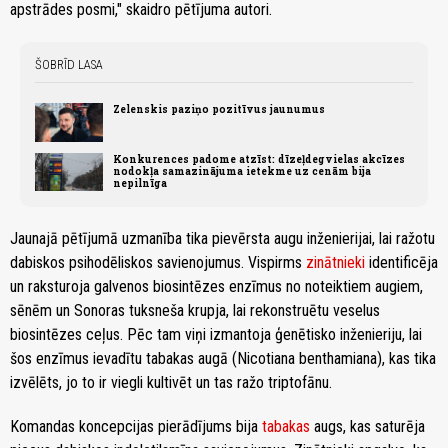
apstrādes posmi," skaidro pētījuma autori.
ŠOBRĪD LASA
Zelenskis paziņo pozitīvus jaunumus
Konkurences padome atzīst: dīzeļdegvielas akcīzes
nodokļa samazinājuma ietekme uz cenām bija
nepilnīga
Jaunajā pētījumā uzmanība tika pievērsta augu inženierijai, lai ražotu
dabiskos psihodēliskos savienojumus. Vispirms
zinātnieki
identificēja
un raksturoja galvenos biosintēzes enzīmus no noteiktiem augiem,
sēnēm un Sonoras tuksneša krupja, lai rekonstruētu veselus
biosintēzes ceļus. Pēc tam viņi izmantoja ģenētisko inženieriju, lai
šos enzīmus ievadītu tabakas augā (Nicotiana benthamiana), kas tika
izvēlēts, jo to ir viegli kultivēt un tas ražo triptofānu.
Komandas koncepcijas pierādījums bija
tabakas
augs, kas saturēja