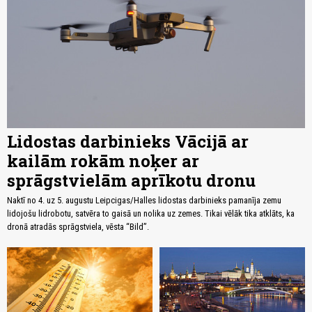
Lidostas darbinieks Vācijā ar
kailām rokām noķer ar
sprāgstvielām aprīkotu dronu
Naktī no 4. uz 5. augustu Leipcigas/Halles lidostas darbinieks pamanīja zemu
lidojošu lidrobotu, satvēra to gaisā un nolika uz zemes. Tikai vēlāk tika atklāts, ka
dronā atradās sprāgstviela, vēsta “Bild”.