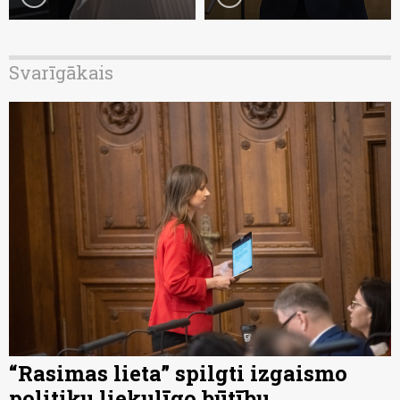
Svarīgākais
“Rasimas lieta” spilgti izgaismo
politiķu liekulīgo būtību