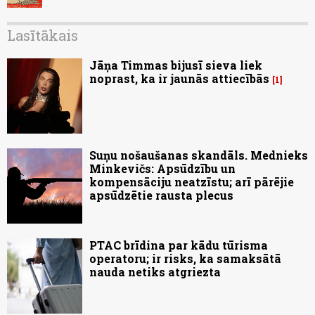
Lasītākais
Jāņa Timmas bijusī sieva liek
noprast, ka ir jaunās attiecībās
1
Suņu nošaušanas skandāls. Mednieks
Minkevičs: Apsūdzību un
kompensāciju neatzīstu; arī pārējie
apsūdzētie rausta plecus
PTAC brīdina par kādu tūrisma
operatoru; ir risks, ka samaksātā
nauda netiks atgriezta