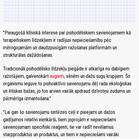
"Pieaugošā klīniskā interese par psihodēliskiem savienojumiem kā
terapeitiskiem līdzekļiem ir radījusi nepieciešamību pēc
mērogojamām un daudzpusīgām ražošanas platformām un
strukturālas dažādošanas.
Tradicionāli psihodēlisko līdzekļu piegāde ir atkarīga no dabīgiem
ražotājiem, galvenokārt
augiem
, sēnēm un dažu sugu krupjiem. Šo
organismu ieguve to psihoaktīvo savienojumu dēļ rada ekoloģiskas
un ētiskas bažas, jo tos arvien vairāk apdraud dzīvotņu zudums un
pārmērīga izmantošana."
"Lai gan šo savienojumu sintēzes ceļi ir pieejami un dažos
gadījumos relatīvi vienkārši, tiem joprojām ir nepieciešami
savienojumam specifiski reaģenti, tie var radīt nevēlamus
starpproduktus un produktus, un tiem ir nepieciešami vairāki