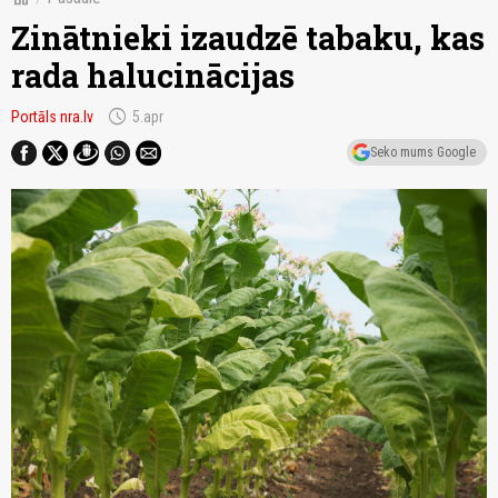
Zinātnieki izaudzē tabaku, kas
rada halucinācijas
schedule
Portāls nra.lv
5.apr
Seko mums Google