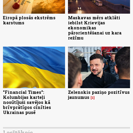
Eiropā plosās ekstrēms
Maskavas mērs atklāti
karstums
iebilst Krievijas
ekonomikas
pārorientēšanai uz kara
režīmu
"Financial Times":
Zelenskis paziņo pozitīvus
Kolumbijas karteļi
jaunumus
1
nosūtījuši savējos kā
brīvprātīgos cīnīties
Ukrainas pusē
Lasītākais