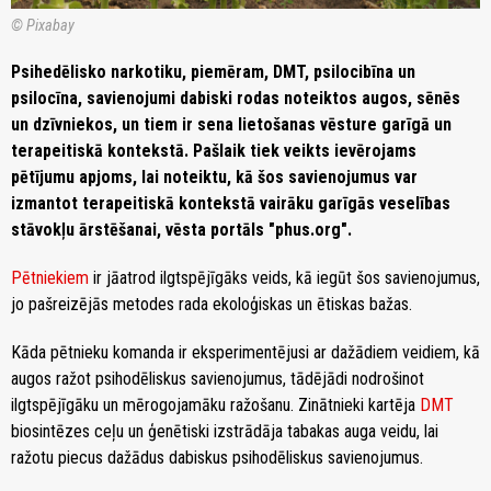
© Pixabay
Psihedēlisko narkotiku, piemēram, DMT, psilocibīna un
psilocīna, savienojumi dabiski rodas noteiktos augos, sēnēs
un dzīvniekos, un tiem ir sena lietošanas vēsture garīgā un
terapeitiskā kontekstā. Pašlaik tiek veikts ievērojams
pētījumu apjoms, lai noteiktu, kā šos savienojumus var
izmantot terapeitiskā kontekstā vairāku garīgās veselības
stāvokļu ārstēšanai, vēsta portāls "phus.org".
Pētniekiem
ir jāatrod ilgtspējīgāks veids, kā iegūt šos savienojumus,
jo pašreizējās metodes rada ekoloģiskas un ētiskas bažas.
Kāda pētnieku komanda ir eksperimentējusi ar dažādiem veidiem, kā
augos ražot psihodēliskus savienojumus, tādējādi nodrošinot
ilgtspējīgāku un mērogojamāku ražošanu. Zinātnieki kartēja
DMT
biosintēzes ceļu un ģenētiski izstrādāja tabakas auga veidu, lai
ražotu piecus dažādus dabiskus psihodēliskus savienojumus.