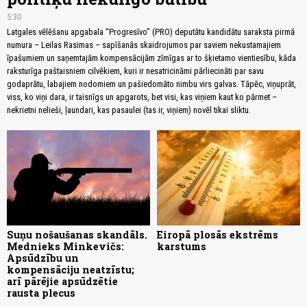
5:30
Latgales vēlēšanu apgabala “Progresīvo” (PRO) deputātu kandidātu saraksta pirmā
numura – Leilas Rasimas – sapīšanās skaidrojumos par saviem nekustamajiem
īpašumiem un saņemtajām kompensācijām zīmīgas ar to šķietamo vientiesību, kāda
raksturīga paštaisniem cilvēkiem, kuri ir nesatricināmi pārliecināti par savu
godaprātu, labajiem nodomiem un pašiedomāto nimbu virs galvas. Tāpēc, viņuprāt,
viss, ko viņi dara, ir taisnīgs un apgarots, bet visi, kas viņiem kaut ko pārmet –
nekrietni nelieši, ļaundari, kas pasaulei (tas ir, viņiem) novēl tikai sliktu.
Suņu nošaušanas skandāls.
Eiropā plosās ekstrēms
Mednieks Minkevičs:
karstums
Apsūdzību un
kompensāciju neatzīstu;
arī pārējie apsūdzētie
rausta plecus