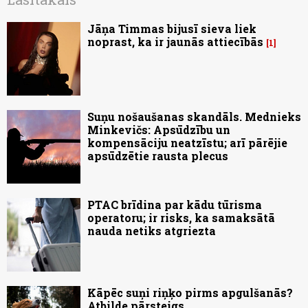
Jāņa Timmas bijusī sieva liek
noprast, ka ir jaunās attiecībās
1
Suņu nošaušanas skandāls. Mednieks
Minkevičs: Apsūdzību un
kompensāciju neatzīstu; arī pārējie
apsūdzētie rausta plecus
PTAC brīdina par kādu tūrisma
operatoru; ir risks, ka samaksātā
nauda netiks atgriezta
Kāpēc suņi riņķo pirms apgulšanās?
Atbilde pārsteigs