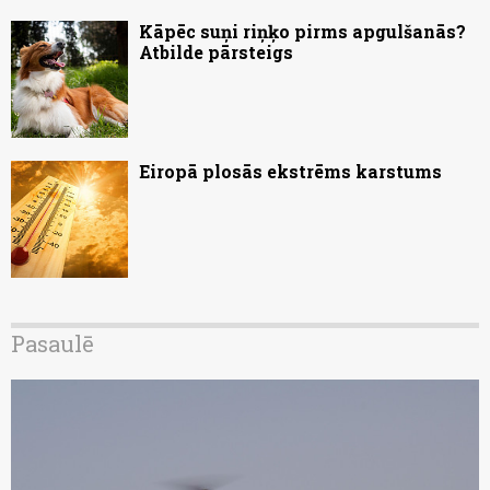
Kāpēc suņi riņķo pirms apgulšanās?
Atbilde pārsteigs
Eiropā plosās ekstrēms karstums
Pasaulē