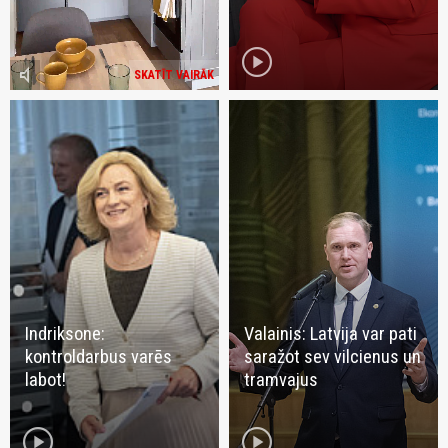
play_circle
volume_mute
SKATĪT VAIRĀK
Indriksone:
Valainis: Latvija var pati
kontroldarbus varēs
saražot sev vilcienus un
labot!
tramvajus
play_circle
play_circle