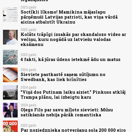
2025.gads
Soctīkli līksmo! Mamikina mājaslapu
pārņēmuši Latvijas patrioti, kas viņa vārdā
aicina atbalstīt Ukrainu
2023.gads
Kolāts trāpīgi izsakās par skandalozo video ar
večiņu, kuru nogādā uz latviešu valodas
eksāmenu
2023.gads
4 fakti, kā jūras ūdens ietekmē ādu un matus
2024.gads
Sieviete pastkastē saņem sūtījumu no
Swedbank, kas liek brīnīties
2024.gads
"Viņš dos Putinam laiku aiziet." Pinkuss atklāj
Trampa plānu, lai izbeigtu karu
2024.gads
Oļegs Fils par savu mīļoto sievieti: Mūsu
satikšanās nebija pārāk romantiska
2023.gads
Par noziedznieka notveršanu sola 200 000 eiro