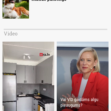
Video
Vai VID gaidāms algu
pieaugums?