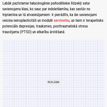
Labāk pazīstamie halucinogēnie psihodēliskie līdzekļi satur
savienojumu klasi, ko sauc par indoletilamīnu, kas sastāv no
triptamīna un tā atvasinājumiem. Ir pierādīts, ka šie savienojumi
veicina neiroplasticitāti un modulē
serotonīnu
, un tiem ir terapeitisks
potenciāls depresijas, trauksmes, posttraumatiskā stresa
traucējumu (PTSD) un atkarību ārstēšanā.