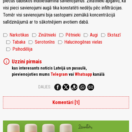
piecus dabiskos indoletilamīna savienojumus. Zinātnieki apgalvo, ka
visi pieci savienojumi augā tika konstatēti nedēļu pēc infiltrācijas.
Tomēr visi savienojumi bija sastopami zemākā koncentrācijā
salīdzinājumā ar to sākotnējiem avotiem dabā.
label
label
label
label
label
Narkotikas
Zinātnieki
Pētnieki
Augi
Ekstazī
label
label
label
Tabaka
Serotonīns
Halucinogēnas vielas
label
Psihodēlija
info
Uzzini pirmais
kas interesants noticis Latvijā un pasaulē,
pievienojoties mums
Telegram
vai
Whatsapp
kanālā
DALIES:
Komentāri [1]