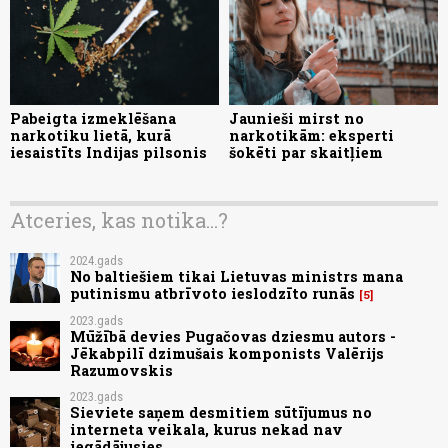
Pabeigta izmeklēšana
Jaunieši mirst no
narkotiku lietā, kurā
narkotikām: eksperti
iesaistīts Indijas pilsonis
šokēti par skaitļiem
Atceries, kas notika...?
2024.gads
No baltiešiem tikai Lietuvas ministrs mana
putinismu atbrīvoto ieslodzīto runās
5
2023.gads
Mūžībā devies Pugačovas dziesmu autors -
Jēkabpilī dzimušais komponists Valērijs
Razumovskis
2023.gads
Sieviete saņem desmitiem sūtījumus no
interneta veikala, kurus nekad nav
iegādājusies