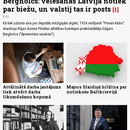
Bergholcs: vēlēšanas Latvijā notiek
par biežu, un valstij tas ir posts
1
8:45
Kā tiek uzburta aina par deputātu milzīgajām algām, TV24 raidījumā “Preses klubs”
skaidroja Rīgas domes Pilsētas attīstības komitejas priekšsēdētājs Edgars
Bergholcs (“Apvienotais saraksts”).
Attālinātā darba jautājums
Majors Slaidiņš brīdina par
liek atvērt darba
notiekošo Baltkrievijā
likumdošanu kopumā