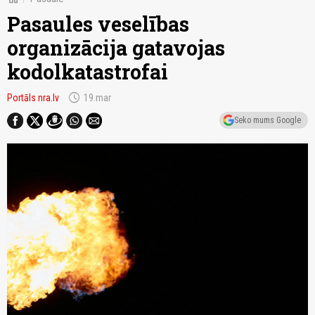
Pasaules veselības
organizācija gatavojas
kodolkatastrofai
schedule
Portāls nra.lv
19.mar
Seko mums Google