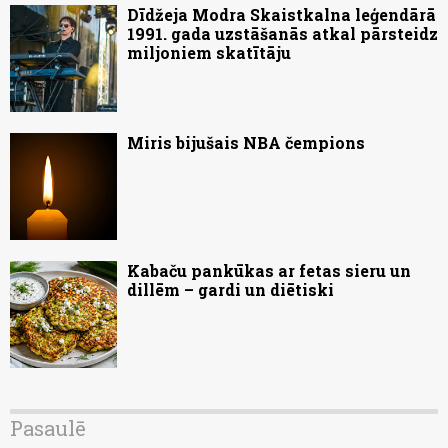
Dīdžeja Modra Skaistkalna leģendārā
1991. gada uzstāšanās atkal pārsteidz
miljoniem skatītāju
Miris bijušais NBA čempions
Kabaču pankūkas ar fetas sieru un
dillēm – gardi un diētiski
Pasaulē