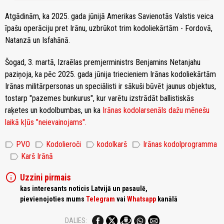
Atgādinām, ka 2025. gada jūnijā Amerikas Savienotās Valstis veica
īpašu operāciju pret Irānu, uzbrūkot trim kodoliekārtām - Fordovā,
Natanzā un Isfahānā.
Šogad, 3. martā, Izraēlas premjerministrs Benjamins Netanjahu
paziņoja, ka pēc 2025. gada jūnija triecieniem Irānas kodoliekārtām
Irānas militārpersonas un speciālisti ir sākuši būvēt jaunus objektus,
tostarp "pazemes bunkurus", kur varētu izstrādāt ballistiskās
raķetes un kodolbumbas, un ka
Irānas kodolarsenāls dažu mēnešu
laikā kļūs "neievainojams".
label
label
label
label
PVO
Kodolieroči
kodolkarš
Irānas kodolprogramma
label
Karš Irānā
info
Uzzini pirmais
kas interesants noticis Latvijā un pasaulē,
pievienojoties mums
Telegram
vai
Whatsapp
kanālā
DALIES: