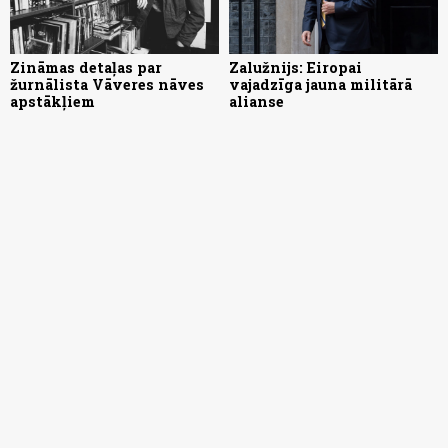
Zināmas detaļas par
Zalužnijs: Eiropai
žurnālista Vāveres nāves
vajadzīga jauna militārā
apstākļiem
alianse