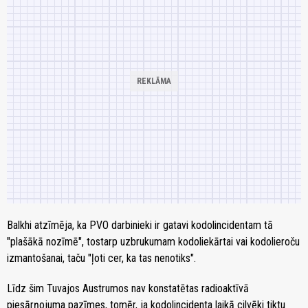
Balkhi atzīmēja, ka PVO darbinieki ir gatavi kodolincidentam tā
"plašākā nozīmē", tostarp uzbrukumam kodoliekārtai vai kodolieroču
izmantošanai, taču "ļoti cer, ka tas nenotiks".
Līdz šim Tuvajos Austrumos nav konstatētas radioaktīvā
piesārņojuma pazīmes, tomēr, ja kodolincidenta laikā cilvēki tiktu