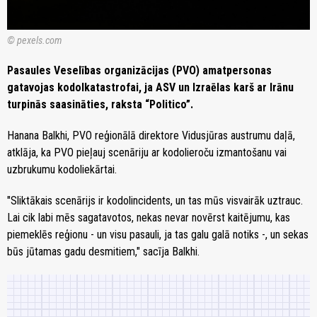
© pexels.com
Pasaules Veselības organizācijas (PVO) amatpersonas
gatavojas kodolkatastrofai, ja ASV un Izraēlas karš ar Irānu
turpinās saasināties, raksta “Politico”.
Hanana Balkhi, PVO reģionālā direktore Vidusjūras austrumu daļā,
atklāja, ka PVO pieļauj scenāriju ar kodolieroču izmantošanu vai
uzbrukumu kodoliekārtai.
"Sliktākais scenārijs ir kodolincidents, un tas mūs visvairāk uztrauc.
Lai cik labi mēs sagatavotos, nekas nevar novērst kaitējumu, kas
piemeklēs reģionu - un visu pasauli, ja tas galu galā notiks -, un sekas
būs jūtamas gadu desmitiem," sacīja Balkhi.