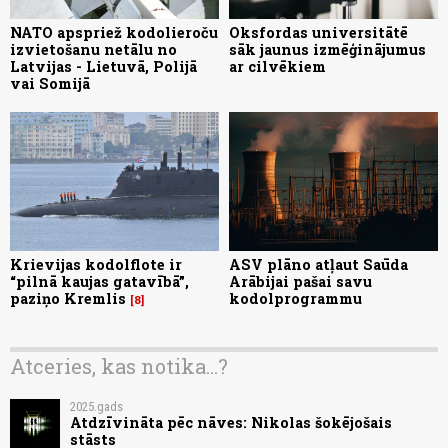
NATO apspriež kodolieroču
Oksfordas universitātē
izvietošanu netālu no
sāk jaunus izmēģinājumus
Latvijas - Lietuvā, Polijā
ar cilvēkiem
vai Somijā
Krievijas kodolflote ir
ASV plāno atļaut Saūda
“pilnā kaujas gatavībā”,
Arābijai pašai savu
paziņo Kremlis
kodolprogrammu
8
Atceries, kas notika...?
2025.gads
Atdzīvināta pēc nāves: Nikolas šokējošais
stāsts