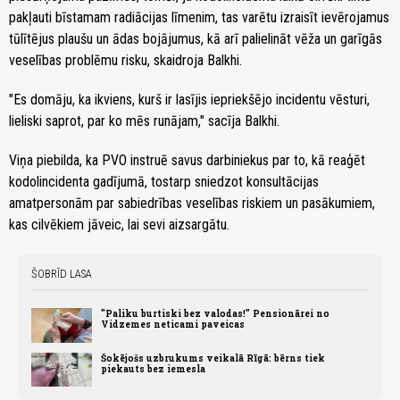
pakļauti bīstamam radiācijas līmenim, tas varētu izraisīt ievērojamus
tūlītējus plaušu un ādas bojājumus, kā arī palielināt vēža un garīgās
veselības problēmu risku, skaidroja Balkhi.
"Es domāju, ka ikviens, kurš ir lasījis iepriekšējo incidentu vēsturi,
lieliski saprot, par ko mēs runājam," sacīja Balkhi.
Viņa piebilda, ka PVO instruē savus darbiniekus par to, kā reaģēt
kodolincidenta gadījumā, tostarp sniedzot konsultācijas
amatpersonām par sabiedrības veselības riskiem un pasākumiem,
kas cilvēkiem jāveic, lai sevi aizsargātu.
ŠOBRĪD LASA
"Paliku burtiski bez valodas!" Pensionārei no
Vidzemes neticami paveicas
Šokējošs uzbrukums veikalā Rīgā: bērns tiek
piekauts bez iemesla