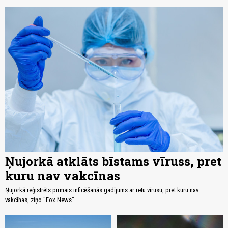
Ņujorkā atklāts bīstams vīruss, pret
kuru nav vakcīnas
Ņujorkā reģistrēts pirmais inficēšanās gadījums ar retu vīrusu, pret kuru nav
vakcīnas, ziņo "Fox News".