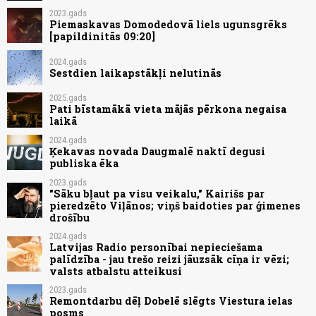
2023.gads
Piemaskavas Domodedovā liels ugunsgrēks
[papildinitās 09:20]
2024.gads
Sestdien laikapstākļi nelutinās
2025.gads
Pati bīstamākā vieta mājās pērkona negaisa
laikā
2024.gads
Ķekavas novada Daugmalē naktī degusi
publiska ēka
2023.gads
"Sāku bļaut pa visu veikalu," Kairišs par
pieredzēto Viļānos; viņš baidoties par ģimenes
drošību
2024.gads
Latvijas Radio personībai nepieciešama
palīdzība - jau trešo reizi jāuzsāk cīņa ir vēzi;
valsts atbalstu atteikusi
2023.gads
Remontdarbu dēļ Dobelē slēgts Viestura ielas
posms