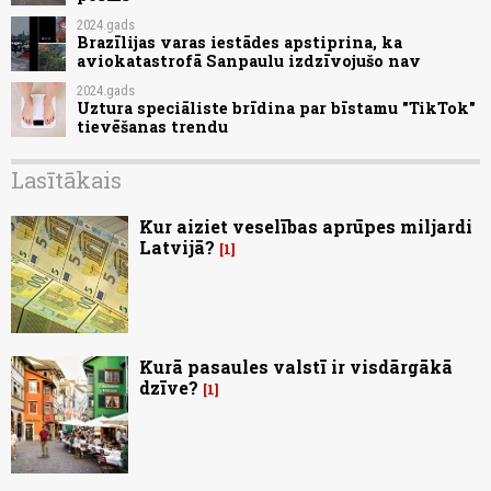
2024.gads
Brazīlijas varas iestādes apstiprina, ka
aviokatastrofā Sanpaulu izdzīvojušo nav
2024.gads
Uztura speciāliste brīdina par bīstamu "TikTok"
tievēšanas trendu
Lasītākais
Kur aiziet veselības aprūpes miljardi
Latvijā?
1
Kurā pasaules valstī ir visdārgākā
dzīve?
1